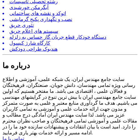
رشته تحصیلی تاسیسات
آبگرمکن خورشیدی
اتوکد و نقشه های ساختمانی
نصب و نگهداری پکیج گرمایشی
تئوری حریق
سیستم های اعلام حریق
دستگاه خودکار قطع جریان گاز حساس به زلزله
کارگاه شارژ کپسول
هندبوک طراحی دودکش
درباره ما
سایت جامع مهندس ایران، یک شبکه علمی، آموزشی و اطلاع
رسانی ویژه تمامی مهندسان، دانش جویان، صنعتگران، فرهیختگان
و فعالان علمی ، اقتصادی می باشد. ما مفتخر هستیم که اولین
سایت جامع مهندسی ایران با بیش ترین تنوع در گرایشهای مهندسی
می باشیم. هدف ما گردآوری منابع معتبر و علمی به صورت متمرکز
و مدون جهت ارائه خدمات علمی و آموزشی به تمامی کاربران
عزیز می باشد. لذا سایت مهندس ایران آمادگی درج مطالب و
مقالات علمی و آموزشی تمامی فرهیختگان و صاحب نظران محترم
را دارد. امید است با بیان انتقادات و پیشنهادات سازنده خود ما را در
ادامه مسیر و ارائه خدمات بهتر یاری فرمایید.
تماس با ما