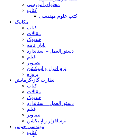
محتوای آموزشی
کتاب
کتب علوم مهندسی
مکانیک
کتاب
مقالات
هندبوک
پایان نامه
دستورالعمل – استاندارد
فیلم
تصاویر
نرم افزار و اپلیکشن
پروژه
نظارت گاز-گرمایش
کتاب
مقالات
هندبوک
دستورالعمل – استاندارد
فیلم
تصاویر
نرم افزار و اپلیکشن
مهندسی جوش
کتاب