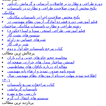
دوره طراحی و نظارت بر فاضلاب، آبرسانی و گرمایش رادیاتور
پکیج مختص آزمون صلاحیت طراحی و نظارت در تاسیسات
مکانیکی
پکیج مختص صلاحیت اجرا در تاسیسات مکانیکی
فیلم آموزشی دوره فشرده آمادگی آزمون نظام مهندسی در
رشته طراحی و نظارت تاسیسات مکانیکی ساختمان
فیلم آموزشی طراحی استخر، سونا و اسپا (جکوزی)
سنسورهای نشت گاز
شیرهای حساس به زلزله
شیر برقی گاز
کتاب مرجع تاسیسات جلد اول و دوم
پرچالش ترین مطالب
محاسبه حجم چاه های جذبی و آب باران
انمیشن ساختار مبدل های حرارتی صفحه ای
مقاله ای درباره یاتاقان های مغناطیسی
شیوه نامه صدور، تمدید و ارتقاء پایه مهندسی
اطلاعیه تمدید مهلت ثبت‌نام آزمون‌های نظام مهندسی سال
۱۴۰۱
کتاب مراجعات سریع تأسیسات
تأسیسات گرمایشی
بازرسی پیچ و مهره
سیستم های انتقال آب گرم
پربازدید ترین مطالب