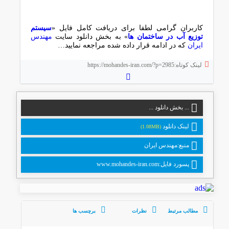
کاربران گرامی لطفا برای دریافت کامل فایل «
ﺳﯿﺴﺘﻢ
ﺗﻮزﯾﻊ آب در ﺳﺎﺧﺘﻤﺎن ها
» به بخش دانلود سایت
مهندس
ایران
که در ادامه قرار داده شده مراجعه نمایید…
لینک کوتاه:https://mohandes-iran.com/?p=2985
... بخش دانلود ...
لینک دانلود
(1.08MB)
منبع:مهندس ایران
پسورد فایل:www.mohandes-iran.com
مطالب مرتبط
نظرات
برچسب ها