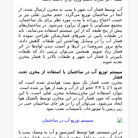
آب ﺗﻮﺳﻂ ﻓﺸﺎر آب ﺷﻬﺮ ﯾﺎ ﭘﻤﭗ ﺑﻪ ﻣﺨﺰن ارﺳﺎل ﺷﺪه، از
آﻧﺠﺎ در ﺳﺎﺧﺘﻤﺎن ﺗﻮزﯾﻊ ﻣﯽﮔﺮدد. ﺣﺠﻢ ﻣﺨﺰن ﺛﻘﻠﯽ ﻧﯿﺰ ﺑﺮ
ﺣﺴﺐ اﺣﺘﯿﺎج روزاﻧﻪ ﯾﺎ ﻣﺪت ﻣﻮرد ﻧﻈﺮ ﺑﺮای ﯾﮏ ﺳﺎﺧﺘﻤﺎن،
ﻣﺠﺘﻤﻊ ﻣﺴﮑﻮﻧﯽ ﯾﺎ ﺷﻬﺮک ﺑﺮآورد ﻣﯽﺷﻮد. در ﺳﺎﺧﺘﻤﺎنﻫﺎی
ﺑﯿﺶ از ﭘﻨﺞ ﻃﺒﻘﻪ ﮐﻪ از اﯾﻦ ﺳﯿﺴﺘﻢ اﺳﺘﻔﺎده ﻣﯽﻧﻤﺎﯾﻨﺪ، ﺑﺎﯾﺪ
در ﻃﺒﻘﺎت ﭘﺎﯾﯿﻦ ﺗﺮ ﺷﯿﺮﻫﺎی ﻓﺸﺎرﺷﮑﻦ ﻃﺮاﺣﯽ ﻧﻤﻮده ﺗﺎ
ﻓﺸﺎر آب را در وﺳﺎﯾﻞ ﺑﻬﺪاﺷﺘﯽ اﯾﻦ ﻃﺒﻘﺎت ﮐﺎﻫﺶ داده،
ﻣﺎﻧﻊ ﺑﺮوز ﺳﺮوﺻﺪا در آنﻫﺎ و آﺳﯿﺐ دﯾﺪن ﻟﻮﻟﻪﻫﺎ در اﺛﺮ
ﻓﺸﺎر زﯾﺎد ﺷﻮﯾﻢ. ﻫﻤﭽﻨﯿﻦ ﻣﯽﺗﻮان ﺗﺮﺗﯿﺒﯽ داد ﮐﻪ ﻃﺒﻘﺎت
ﭘﺎﯾﯿﻦﺗﺮ ﺑﺎ ﻓﺸﺎر آب ﺷﻬﺮ و ﻃﺒﻘﺎت ﺑﺎﻻﺗﺮ ﺑﺎ ﻓﺸﺎر ﻣﺨﺰن
ﺗﻐﺬﯾﻪ ﺷﻮﻧﺪ.
ﺳﯿﺴﺘﻢ ﺗﻮزﯾﻊ آب در ﺳﺎﺧﺘﻤﺎن ﺑﺎ اﺳﺘﻔﺎده از ﻣﺨﺰن ﺗﺤﺖ
ﻓﺸﺎر
ﻣﺨﺰن ﺗﺤﺖ ﻓﺸﺎر ﯾﮏ ﻣﻨﺒﻊ ﺑﺴﺘﮥ ﻫﻮاﺑﻨﺪی ﺷﺪه اﺳﺖ ﮐﻪ
ﺣﺪود 2/3 یا ۳/۴ ﺣﺠﻢ آن از آب و ﺑﻘﯿﻪ از ﻫﻮا ﭘﺮ ﺷﺪه اﺳﺖ.
ﻣﻮارد اﺳﺘﻔﺎده اﯾﻦ ﻣﺨﺰنﻣﺸﺎﺑﻪ ﻣﺨﺰن ﺛﻘﻠﯽ اﺳﺖ، ﺑﺎ اﯾﻦ
ﺗﻔﺎوت ﮐﻪ ﭼﻮن ﻓﺸﺎر آب در اﯾﻦ ﻣﺨﺎزن ﺗﻮﺳﻂ ﺑﺎﻟﺸﺘﮏ ﻫﻮا
اﯾﺠﺎد ﻣﯽﺷﻮد، ﻣﯽﺗﻮان آن را در ﻫﺮ ﺟﺎی ﺳﺎﺧﺘﻤﺎن ﺣﺘﯽ در
زﯾﺮ زﻣﯿﻦ ﯾﺎ ﻣﻮﺗﻮرﺧﺎﻧﮥ ﺗﺄﺳﯿﺴﺎت ﻧﺼﺐ ﻧﻤﻮد.
در اﯾﻦ ﺳﯿﺴﺘﻢ، ﻫﻮا ﺗﻮﺳﻂ ﮐﻤﭙﺮﺳﻮر و آب ﺑﻪ وﺳﯿﻠﮥ ﭘﻤﭗ ﯾﺎ
ﻓﺸﺎر آب ﺷﻬﺮ ﺑﻪ داﺧﻞ ﻣﺨﺰن ارﺳﺎل ﻣﯽﺷﻮد. ﻓﺸﺎر ﻣﺨﺰن