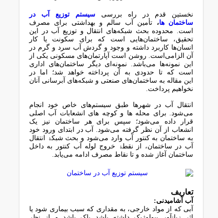
ﻧﺨﺴﺘﯿﻦ ﻗﺪم در راه بررسی
ﺳﯿﺴﺘﻢ ﺗﻮزﯾﻊ آب در
ﺳﺎﺧﺘﻤﺎن ﻫﺎ
،
ﺗﺄﻣﯿﻦ آب ﺳﺎﻟﻢ و ﺑﻬﺪاﺷﺘﯽ ﺑﺮای ﻣﺼﺮف
اﺳﺖ. ﻣﺤﺪوده ﺑﺤﺚ ﺷﺒﮑﻪﻫﺎی اﻧﺘﻘﺎل و ﺗﻮزﯾﻊ آب در اﯾﻦ
ﺗﺤﻘﯿﻖ، ﺳﺎﺧﺘﻤﺎنﻫﺎﯾﯽ اﺳﺖ ﮐﻪ ﺑﺮای ﺳﮑﻮﻧﺖ ﯾﺎ ﮐﺎر
اﻧﺴﺎنﻫﺎ ﮐﺎرﺑﺮد داﺷﺘﻪ و وﺟﻮد و ﮔﺮدش آب ﺳﺮد و ﮔﺮم در
آن اﻟﺰاﻣﯽاﺳﺖ. روﺷﻦ اﺳﺖ آﭘﺎرﺗﻤﺎنﻫﺎی ﻣﺴﮑﻮﻧﯽ ﯾﮑﯽ از
اﯾﻦ ﻧﻤﻮﻧﻪﻫﺎ ﻣﯽﺑﺎﺷﺪ. ﻧﻤﻮﻧﻪای دﯾﮕﺮ ﺳﺎﺧﺘﻤﺎنﻫﺎی اداری
اﺳﺖ ﮐﻪ ﺗﺎ ﺣﺪودی ﺑﻪ آن ﭘﺮداﺧﺘﻪ ﺧﻮاﻫﺪ ﺷﺪ؛ اﻣﺎ در
اﯾﻦ ﻣﻘﺎﻟﻪ ﺑﻪ ﺳﺎﺧﺘﻤﺎنﻫﺎی ﺻﻨﻌﺘﯽ و ﺷﺒﮑﻪﻫﺎی آبرﺳﺎﻧﯽ آﻧﺎن
ﻧﺨﻮاﻫﯿﻢ ﭘﺮداﺧﺖ.
اﻧﺘﻘﺎل آب در ﺷﻬﺮﻫﺎ ﻃﺒﻖ ﺳﯿﺴﺘﻢﻫﺎی ﺧﺎص ﺧﻮد اﻧﺠﺎم
ﻣﯽﺷﻮد. ﺑﺮای ﻣﺤﻠﻪ ﻫﺎ و ﮐﻮﭼﻪ ﻫﺎی اﻧﺸﻌﺎﺑﺎت آب اﺻﻠﯽ
ﻗﺮار داده ﻣﯽﺷﻮد؛ ﺳﭙﺲ ﺑﺮای ﻫﺮ ﺳﺎﺧﺘﻤﺎن ﻧﯿﺰ ﯾﮏ
اﻧﺸﻌﺎب از آن ﻧﻈﺮ ﮔﺮﻓﺘﻪ ﻣﯽﺷﻮد. آب در اﺑﺘﺪای ورود ﺧﻮد
ﺑﻪ ﺳﺎﺧﺘﻤﺎن ﺑﻪ ﮐﻨﺘﻮر آب وارد ﻣﯽﺷﻮد و ﺑﺤﺚ ﺷﺒﮑﮥ اﻧﺘﻘﺎل
آب در ﺳﺎﺧﺘﻤﺎن، از ﻧﻘﻄﮥ ﺧﺮوج ﻟﻮﻟﻪ آب ﮐﻨﺘﻮر ﺑﻪ داﺧﻞ
ﺳﺎﺧﺘﻤﺎن آﻏﺎز ﺷﺪه و ﺗﺎ ﻧﻘﺎط ﻣﺼﺮف اداﻣﻪ ﻣﯽﯾﺎﺑﺪ.
ﺗﻌﺎرﯾﻒ
آب آﺷﺎﻣﯿﺪﻧﯽ:
آﺑﯽ ﮐﻪ از ﻣﻮاد ﺧﺎرﺟﯽ، ﺑﻪ ﻣﻘﺪاری ﮐﻪ ﺳﺒﺐ ﺑﯿﻤﺎری ﺷﻮد ﯾﺎ
اﺛﺮ زﯾﺎنآور ﺑﯿﻮﻟﻮژﯾﮏ داﺷﺘﻪ ﺑﺎﺷﺪ ﭘﺎک ﺑﺎﺷﺪ و از ﻧﻈﺮ