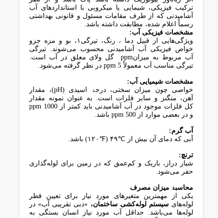
ﺗﺮﮐﯿﺐ ﻓﯿﺰﯾﮑﯽ، ﺷﯿﻤﺎﯾﯽ ﯾﺎ ﻣﯿﮑﺮوﺑﯽ ﺑﺎ اﺳﺘﺎﻧﺪاردﻫﺎی آب
آﺷﺎﻣﯿﺪﻧﯽ ﮐﻪ از ﻃﺮف ﻣﻘﺎﻣﺎت ﻣﺴﺌﻮل و ﻗﺎﻧﻮﻧﯽ ﺑﻬﺪاﺷﺘﯽ
رﺳﻤﺎً اﻋﻼم ﺷﺪه، ﻣﻄﺎﺑﻘﺖ داﺷﺘﻪ ﺑﺎﺷﺪ.
ﻣﺸﺨﺼﺎت ﻓﯿﺰﯾﮑﯽ آب:
وﯾﮋﮔﯽﻫﺎﯾﯽ از ﻗﺒﯿﻞ دﻣﺎ ، رﻧﮓ، ﺗﯿﺮﮔﯽ۱، ﺑﻮ و ﻣﺰه ﺟﺰو
ﺧﻮاص ﻓﯿﺰﯾﮑﯽ آب آﺷﺎﻣﯿﺪﻧﯽ ﻣﺤﺴﻮب ﻣﯽﺷﻮﻧﺪ. ﺗﯿﺮﮔﯽ
آب ﻣﺮﺑﻮط ﺑﻪ ﻣﯿﺰانppm ﮔﻞ وﻻی ﻣﻌﻠﻖ در آب اﺳﺖ.
ﺗﯿﺮﮔﯽ ﻣﻨﺎﺳﺐ آب ﻣﻌﻤﻮﻻً ppm 5 در ﻧﻈﺮ ﮔﺮﻓﺘﻪ ﻣﯽﺷﻮد.
ﻣﺸﺨﺼﺎت ﺷﯿﻤﯿﺎﯾﯽ آب:
ﺧﻮاﺻﯽ ﭼﻮن ﻣﯿﺰان ﺳﺨﺘﯽ، درﺟﮥ اﺳﯿﺪی (pH)، ﻣﻘﺪار
آﻫﻦ، ﻣﻨﮕﻨﺰ و ﺳﺎﯾﺮ ﻓﻠﺰات اﺳﺖ. ﺑﻪ ﻋﻨﻮان ﻧﻤﻮﻧﻪ ﻣﻘﺪار
ﮐﻞ ﻓﻠﺰات ﻣﻮﺟﻮد در آب آﺷﺎﻣﯿﺪﻧﯽ ﺑﺎﯾﺪ ﮐﻤﺘﺮ از ppm 1000
و در ﺑﻌﻀﯽ ﻣﻮارد از ppm 500 ﺑﺎﺷﺪ.
آب ﮔﺮم:
آﺑﯽ ﮐﻪ دﻣﺎی آن ﺑﯿﺶ از ℃۴۹ (℉۱۲۰) ﺑﺎﺷﺪ.
ﺗﺮﻧﭻ:
ﺷﯿﺎر دراز، ﺑﺎرﯾﮏ و ﮐﻢﻋﻤﻖ ﮐﻪ در زﻣﯿﻦ ﺑﺮای ﻟﻮﻟﻪﮔﺬاری
ﺣﻔﺮ ﻣﯽﺷﻮد.
ﻣﺤﺎﺳﺒﮥ ﻣﯿﺰان ﻣﺼﺮف
ﯾﮑﯽ از ﻣﻬﻤﺘﺮﯾﻦ ﻣﺘﻐﯿﺮﻫﺎی ﻣﻮرد ﻧﯿﺎز ﺑﺮای ﺗﻌﯿﯿﻦ ﻗﻄﺮ
ﻟﻮﻟﻪﻫﺎی
ﺳﯿﺴﺘﻢ ﻟﻮﻟﻪﮐﺸﯽ ﺳﺎﺧﺘﻤﺎن،
«دﺑﯽ ﺗﻘﺮﯾﺒﯽ آب» در
ﻟﻮﻟﻪﻫﺎ ﻣﯽﺑﺎﺷﺪ. ﺣﺪاﻗﻞ آب ﻣﻮرد ﻧﯿﺎز اﻧﺴﺎن ﺑﺴﺘﮕﯽ ﺑﻪ