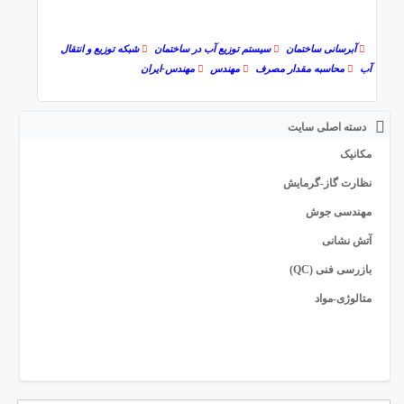
آبرسانی ساختمان
ﺳﯿﺴﺘﻢ ﺗﻮزﯾﻊ آب در ﺳﺎﺧﺘﻤﺎن
شبکه توزیع و انتقال
آب
محاسبه مقدار مصرف
مهندس
مهندس-ایران
دسته اصلی سایت
مکانیک
نظارت گاز-گرمایش
مهندسی جوش
آتش نشانی
بازرسی فنی (QC)
متالوژی-مواد