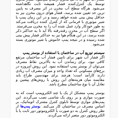
ﺗﻮﺳﻂ ﯾﮏ ﮐﻨﺘﺮلﮐﻨﻨﺪه ﻓﺸﺎر ﻫﻤﯿﺸﻪ ﺛﺎﺑﺖ ﻧﮕﺎهداﺷﺘﻪ
ﻣﯽﺷﻮد. ﻫﺮﮔﺎه ﺳﻄﺢ آب ﻣﺨﺰن در اﺛﺮ ﻣﺼﺮف ﺑﻪ ﭘﺎﯾﯿﻦ
ﺗﺮﯾﻦ ﺣﺪ ﺗﻌﯿﯿﻦ ﺷﺪه ﺑﺮﺳﺪ، ﻓﺸﺎر ﻫﻮای درون ﻣﺨﺰن ﻧﯿﺰ ﺑﻪ
ﺣﺪاﻗﻞ ﭘﯿﺶ ﺑﯿﻨﯽ ﺷﺪه ﺧﻮاﻫﺪ رﺳﯿﺪ و در اﯾﻦ زﻣﺎن ﭘﻤﭗ ﯾﺎ
ﺷﯿﺮ ﻣﻮﺗﻮری ﺑﺎ ﻓﺮﻣﺎﻧﯽ ﮐﻪ از ﮐﻨﺘﺮل ﮐﻨﻨﺪه درﯾﺎﻓﺖ ﻣﯽﮐﻨﺪ
ﺑﻪ ﻃﻮر ﺧﻮدﮐﺎر وارد ﻋﻤﻞ ﺷﺪه آب را ﺑﻪ ﻣﺨﺰن ﻣﯽﻓﺮﺳﺘﺪ.
اﮔﺮ ﺳﻄﺢ آب در ﻣﺨﺰن رﻓﺘﻪرﻓﺘﻪ ﺑﺎﻻ آﯾﺪ ﺗﺎ ﺑﻪ ﺣﺪاﮐﺜﺮ ذﮐﺮ
ﺷﺪه ﺑﺮﺳﺪ، در اﯾﻦ ﻫﻨﮕﺎم ﻫﻮا ﻧﯿﺰ ﺑﻪ ﺣﺪاﮐﺜﺮ ﻓﺸﺎر ﭘﯿﺶ ﺑﯿﻨﯽ
ﺷﺪه رﺳﯿﺪه و در ﻧﺘﯿﺠﻪ ﭘﻤﭗ ﺧﺎﻣﻮش ﯾﺎ ﺷﯿﺮ ﻣﻮﺗﻮری ﺑﺴﺘﻪ
ﻣﯽﺷﻮد.
سیستم ﺗﻮزﯾﻊ آب در ﺳﺎﺧﺘﻤﺎن ﺑﺎ اﺳﺘﻔﺎده از ﺑﻮﺳﺘﺮ ﭘﻤﭗ
اﮔﺮ ﻓﺸﺎر آب ﺷﻬﺮ ﺑﺮای ﺗﺎﻣﯿﻦ ﻓﺸﺎر آب ﺳﺎﺧﺘﻤﺎن ﻣﺮﺗﻔﻊ
ﮐﺎﻓﯽ ﻧﺒﻮد، ﺑﺮای رﺳﺎﻧﺪن آب ﺑﻪ ﺑﺎﻻﺗﺮﯾﻦ ﻧﻘﺎط ﻣﺼﺮف
ﻣﯽﺗﻮان از ﺑﻮﺳﺘﺮ ﭘﻤﭗ اﺳﺘﻔﺎده ﻧﻤﻮد. اﯾﻦ روش اﻣﺮوزه در
ﺑﺮجﻫﺎی ﻣﺴﮑﻮﻧﯽ ﮐﻪ ﺗﻌﺪاد واﺣﺪ و ﻣﯿﺰان ﻣﺼﺮف آب زﯾﺎدی
دارﻧﺪ ﮐﺎرآﻣﺪ اﺳﺖ؛ ﻫﺮﭼﻨﺪ ﺑﺮای ﻣﻬﻨﺪﺳﯿﻦ ﻃﺮاح ﺑﺎﯾﺪ
ﻣﻘﺎﯾﺴﻪ ﻣﯿﺎن ﻫﺰﯾﻨﻪﻫﺎی اﯾﻦ روش ﺑﺎ روشﻫﺎی ﭘﯿﺸﯿﻦ و
ﺗﻌﺎدل آن ﺑﺎ ﻧﻮع ﺳﺎﺧﺘﻤﺎن ﻣﻄﺮح ﺑﺎﺷﺪ.
ﺑﻮﺳﺘﺮ ﭘﻤﭗ ﻣﺘﺸﮑﻞ از ﯾﮏ ﯾﺎ ﭼﻨﺪ اﻟﮑﺘﺮوﭘﻤﭗ اﺳﺖ ﮐﻪ ﺑﻪ
ﺻﻮرت ﻣﻮازی و ﺑﺮ روی ﯾﮏ ﺷﺎﺳﯽ ﻧﺼﺐ ﻣﯽﮔﺮدﻧﺪ. اﯾﻦ
ﭘﻤﭗﻫﺎی ﻣﻮازی ﺗﻮﺳﻂ ﺗﺎﺑﻠﻮی ﮐﻨﺘﺮل ﻣﺸﺘﺮک اﺗﻮﻣﺎﺗﯿﮏ، ﺑﺮ
اﺳﺎس ﻣﺼﺮف در ﺳﺎﺧﺘﻤﺎن ﮐﺎر ﻣﯽﮐﻨﻨﺪ. ﺑ
ﻮﺳﺘﺮ ﭘﻤﭗﻫﺎ
از
ﻧﻈﺮ روش ﮐﻨﺘﺮل ﺑﻪ دو ﺻﻮرت ﺑﺎ اﻟﮑﺘﺮوﻣﻮﺗﻮر دور ﺛﺎﺑﺖ ﯾﺎ ﺑﺎ
اﻟﮑﺘﺮوﻣﻮﺗﻮر دور ﻣﺘﻌﯿﺮ اراﺋﻪ ﻣﯽﮔﺮدﻧﺪ.