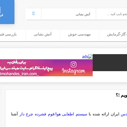
فر
گاز-گرمایش
مهندسی جوش
آتش نشانی
بازرسی فنی (C
یم !؟
دس
ایران ارائه شده با
سیستم اطفایی هوا/فوم فشرده چرخ دار
آشنا