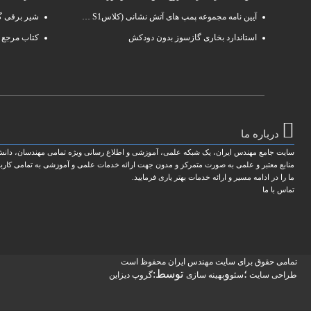
آیین نامه مجموعه پمپ های آتش نشانی (کلاسS1 و S2 )
شیر برقی گ
استاندارد بخاری گازسوز بدون دودکش
کتاب مرجع 
درباره ما
سایت جامع مهندس ایران، یک شبکه علمی، آموزشی و اطلاع رسانی ویژه تمامی مهندسان، دانش ج
منابع معتبر و علمی به صورت متمرکز و مدون جهت ارائه خدمات علمی و آموزشی به تمامی کاربر
ما را در ادامه مسیر و ارائه خدمات بهتر یاری فرمایید.
تماس با ما
تمامی حقوق برای سایت مهندس ایران محفوظ است
؛
و
توسط:
طراحی سایت
سئو
بهینه سازی
گروپ دیزاین