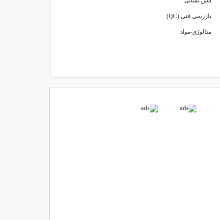
آتش نشانی
بازرسی فنی (QC)
متالوژی-مواد