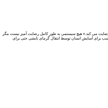
مایی احساس رضایت می کند.» هیچ سیستمی به طور کامل رضایت آمیز نیست مگر
دن انسان هستند (radiation,evaporation,Convection). باقی ماندن شرایط مناسب برای آسایش انسان توسط انتقال گرمای تابشی حتی برای