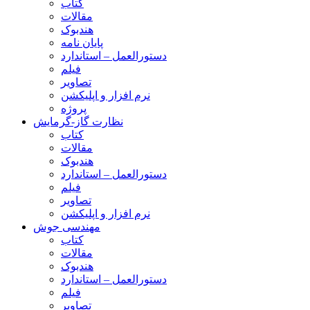
کتاب
مقالات
هندبوک
پایان نامه
دستورالعمل – استاندارد
فیلم
تصاویر
نرم افزار و اپلیکشن
پروژه
نظارت گاز-گرمایش
کتاب
مقالات
هندبوک
دستورالعمل – استاندارد
فیلم
تصاویر
نرم افزار و اپلیکشن
مهندسی جوش
کتاب
مقالات
هندبوک
دستورالعمل – استاندارد
فیلم
تصاویر