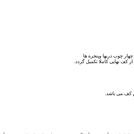
هار چوب دربها وپنجره ها
ش کف می باشد.