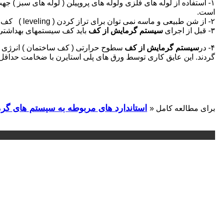
۱- استفاده از لوله های فلزی ولوله های پروپیلن ( لوله های سبز ) جهت لوله کشی آب سرد وآب گرم مصرفی ساختمان هایی که در مورد آنها قرار است
است.
۲- از شن طبیعی و ماسه نمی توان برای تراز کردن ( leveling ) کف بنا استفاده نمود .
۳- قبل از اجرای
سیستم گرمایش از کف
باید کف سیستمهای بهداشتی 
۴- در
سیستم گرمایش از کف
سطوح حرارتی ( کف ساختمان ) انرژی را
گردند. این عایق کاری توسط ورق های پلی استایرن با ضخامت حداقل ٣سانتیمتر یا بیشتر انجام میگیرد
استاندارد های مربوطه به سیستم های گر
برای مطالعه کامل «