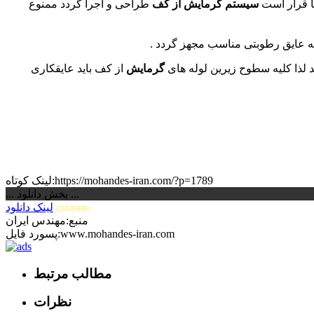
سیستم گرمایش از کف
طراحی و اجرا گردد ممنوع
ه عایق رطوبتی مناسب مجهز گردد .
 لذا کلیه سطوح زیرین لوله های
گرمایش
از کف باید عایقکاری
لینک کوتاه:https://mohandes-iran.com/?p=1789
... بخش دانلود ...
لینک دانلود
(250.85KB)
منبع:مهندس ایران
پسورد فایل:www.mohandes-iran.com
مطالب مرتبط
نظرات