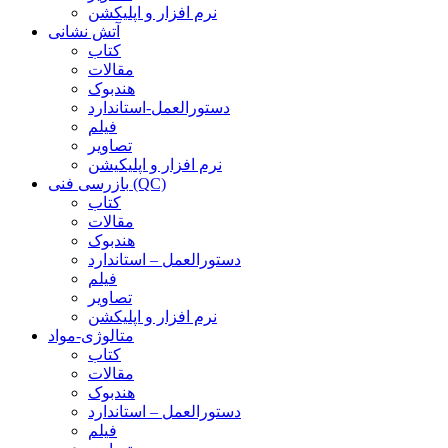
نرم افزار و اپلیکشن
آتش نشانی
کتاب
مقالات
هندبوک
دستورالعمل-استاندارد
فیلم
تصاویر
نرم افزار و اپلیکیشن
بازرسی فنی (QC)
کتاب
مقالات
هندبوک
دستورالعمل – استاندارد
فیلم
تصاویر
نرم افزار و اپلیکشن
متالوژی-مواد
کتاب
مقالات
هندبوک
دستورالعمل – استاندارد
فیلم