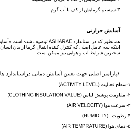
٣-سیستم گرمایش از کف با آب گرم
آسایش حرارتی
همانطور که در استاندارد AE
سخترین شرایط آب و هوایی نیز ممکن است.
۶پارامتر اصلی جهت تعیین آسایش دمایی دراستاندارد ها به ترتیب زیر است:
۱-سطح فعالیت (ACTIVITY LEVEL)
۲- مقاومت پوشش لباس (CLOTHING INSULATION VALUE)
۳- سرعت هوا (AIR VELOCITY)
۴-رطوبت (HUMIDITY)
۵- دمای هوا (AIR TEMPRATURE)