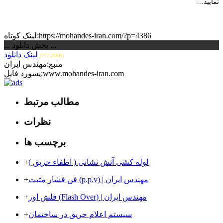
نمایید…
لینک کوتاه:https://mohandes-iran.com/?p=4386
... بخش دانلود ...
لینک دانلود
(777.23KB)
منبع:مهندس ایران
پسورد فایل:www.mohandes-iran.com
مطالب مرتبط
نظرات
برچسب ها
لوله کشی آتش نشانی ( اطفاء حریق )
+
فن فشار مثبت (p.p.v) | مهندس ایران
+
فلش اور (Flash Over) | مهندس ایران
+
سیستم اعلام حریق در ساختمان
+