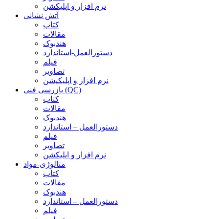
نرم افزار و اپلیکشن
آتش نشانی
کتاب
مقالات
هندبوک
دستورالعمل-استاندارد
فیلم
تصاویر
نرم افزار و اپلیکیشن
بازرسی فنی (QC)
کتاب
مقالات
هندبوک
دستورالعمل – استاندارد
فیلم
تصاویر
نرم افزار و اپلیکشن
متالوژی-مواد
کتاب
مقالات
هندبوک
دستورالعمل – استاندارد
فیلم