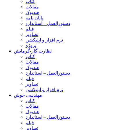
کتاب
مقالات
هندبوک
پایان نامه
دستورالعمل – استاندارد
فیلم
تصاویر
نرم افزار و اپلیکشن
پروژه
نظارت گاز-گرمایش
کتاب
مقالات
هندبوک
دستورالعمل – استاندارد
فیلم
تصاویر
نرم افزار و اپلیکشن
مهندسی جوش
کتاب
مقالات
هندبوک
دستورالعمل – استاندارد
فیلم
تصاویر