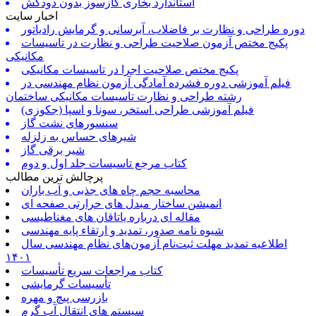
استاندارد بخاری گازسوز بدون دودکش
اخبار سایت
دوره طراحی و نظارت بر فاضلاب، آبرسانی و گرمایش رادیاتور
پکیج مختص آزمون صلاحیت طراحی و نظارت در تاسیسات
مکانیکی
پکیج مختص صلاحیت اجرا در تاسیسات مکانیکی
فیلم آموزشی دوره فشرده آمادگی آزمون نظام مهندسی در
رشته طراحی و نظارت تاسیسات مکانیکی ساختمان
فیلم آموزشی طراحی استخر، سونا و اسپا (جکوزی)
سنسورهای نشت گاز
شیرهای حساس به زلزله
شیر برقی گاز
کتاب مرجع تاسیسات جلد اول و دوم
پرچالش ترین مطالب
محاسبه حجم چاه های جذبی و آب باران
انمیشن ساختار مبدل های حرارتی صفحه ای
مقاله ای درباره یاتاقان های مغناطیسی
شیوه نامه صدور، تمدید و ارتقاء پایه مهندسی
اطلاعیه تمدید مهلت ثبت‌نام آزمون‌های نظام مهندسی سال
۱۴۰۱
کتاب مراجعات سریع تأسیسات
تأسیسات گرمایشی
بازرسی پیچ و مهره
سیستم های انتقال آب گرم