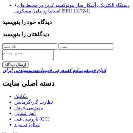
دستگاه الکتریکی آشکار ساز مونوکسید کربن در محیط های
+
مسکونی (استاندارد ملی ISIRI 13172-1)
دیدگاه خود را بنویسید
دیدگاهتان را بنویسید
ارسال دیدگاه
انواع فوم
فوم
مایع کف
معرفی فومها
مهندس
مهندس-ایران
دسته اصلی سایت
مکانیک
نظارت گاز-گرمایش
مهندسی جوش
آتش نشانی
بازرسی فنی (QC)
متالوژی-مواد