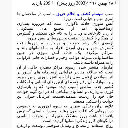
۲۸ بهمن ۱۳۹۶(3093 روز پیش)
209 بازدید
نصب
سیستم کشف و اعلام حریق
مناسب در ساختمان ها
امری مهم و حیاتی است، زیرا:
آﺗﺶ ﺳﻮزی ﺣﺎدﺛﻪ ﻧﺎﮔﻮاری اﺳﺖ ﮐﻪ ﻫﺮروزه ﺑﺴﯿﺎری
ازﺳﺎﺧﺘﻤﺎﻧﻬﺎ اﻋﻢ از ﻣﺠﺘﻤﻊ ﻫﺎی ﻣﺴﮑﻮﻧﯽ،
اداری، ﮐﺎرﺧﺎﻧﺠﺎت و……را ﺑﻪ ﮐﺎم ﺧﻮد ﻣﯿﮑﺸﺪ و ﮔﺴﺘﺮش
آن ﻫﻤﮕﺎم ﺑﺎ ﮔﺴﺘﺮش ﺻﻨﻌﺖ و ﺷﻬﺮﺳﺎزی ﭘﯿﺶ ﻣﯿﺮود.
ازﺳﻮی دﯾﮕﺮ رﺷﺪ ﺟﻤﻌﯿﺖ و ﻣﻬﺎﺟﺮت ﺑﻪ ﺷﻬﺮﻫﺎ ﺑﺎﻋﺚ
ﮔﺴﺘﺮش ﺷﻬﺮ و روی آوردن اﻓﺮاد ﺑﻪ ﺳﺎﺧﺘﻤﺎﻧﻬﺎی ﺑﻠﻨﺪ و
ﻣﺘﺮاﮐﻢ ﻣﯿﮕﺮدد. ﯾﮏ ﺣﺎدﺛﻪ آﺗﺶ ﺳﻮزی در ﭼﻨﯿﻦ
ﺳﺎﺧﺘﻤﺎﻧﻬﺎﯾﯽ ﻣﯿﺘﻮاﻧﺪ ﻋﻮاﻗﺐ وﺧﯿﻢ و ﺧﺴﺎرات ﺟﺎﻧﯽ ﻓﺮاواﻧﯽ
را ﺑﻪ ﻫﻤﺮاه داﺷﺘﻪ ﺑﺎﺷﺪ.
آﻣﺎرﻫﺎی ﻣﻨﺘﺸﺮ ﺷﺪه ازﺳﻮی ﻣﺮاﮐﺰ ذﯾﺼﻼح ﺣﺎﮐﯽ از آن
اﺳﺖ ﮐﻪ ﺳﺎﻻﻧﻪ ﻣﻘﺎدﯾﺮ ﻓﺮاواﻧﯽ ازﺳﺮﻣﺎﯾﻪ ﻫﺎی ﮐﺸﻮر ﺑﺮ
اﺛﺮ ﺳﻮاﻧﺤﯽ ازﻗﺒﯿﻞ ﺳﯿﻞ،زﻟﺰﻟﻪ و آﺗﺶ ﺳﻮزی ازﺑﯿﻦ ﻣﯿﺮود
و ﺑﻪ ﻣﻮازات آن رﻗﻢ ﻋﻤﺪه ای ازﻧﯿﺮوﻫﺎی اﻧﺴﺎﻧﯽ و اﻣﮑﺎﻧﺎت
ﮐﺸﻮر ﺟﺬب ﻣﻨﺎﻃﻖ آﺳﯿﺐ دﯾﺪه ﻣﯿﺸﻮد ﮐﻪ ﺑﻪ ﺑﺎزﺳﺎزی
ﻓﻮری ﻧﯿﺎزدارﻧﺪ، و اﻧﺴﺎﻧﻬﺎی ﺑﯿﮕﻨﺎﻫﯽ ﮐﻪ در اﯾﻦ ﮔﻮﻧﻪ ﺣﻮادث
ﺟﺎن ﺧﻮد را ازدﺳﺖ ﻣﯿﺪﻫﻨﺪ،ﻗﺴﻤﺖ ﻏﯿﺮﻗﺎﺑﻞ ﺟﺒﺮان اﯾﻦ
ﺣﻮادث را ﺗﺸﮑﯿﻞ ﻣﯿﺪﻫﻨﺪ.
ﻋﻼوه ﺑﺮآن زﻧﺪﮔﯽ ﺷﻬﺮی ﺑﻪ ﺷﯿﻮه اﻣﺮوزی ﺑﻪ ﺧﺼﻮص
درﺷﻬﺮﻫﺎﯾﯽ ﮐﻪ اﻏﻠﺐ ﺑﺪون رﻋﺎﯾﺖ ﻣﻘﺮرات اﯾﻤﻨﯽ ﮔﺴﺘﺮش
ﯾﺎﻓﺘﻪ اﻧﺪ ﺑﺎﻋﺚ ﺑﺮوز ﻣﺸﮑﻼت،ﺗﻐﯿﯿﺮات و ﺗﺤﻮﻻت اﺳﺎﺳﯽ
دراﻟﮕﻮﻫﺎی ﮐﺎرو زﻧﺪﮔﯽ اﻧﺴﺎﻧﻬﺎ ﮔﺮدﯾﺪه اﺳﺖ.
رواج اﺳﺘﻔﺎده از ﻣﺼﺎﻟﺢ و وﺳﺎﯾﻞ ﺳﻮﺧﺘﻨﯽ، وﺳﻌﺖ و ارﺗﻔﺎع