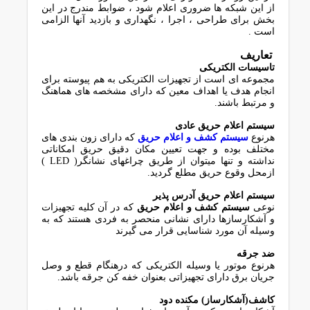
از اﯾﻦ ﺷﺒﮑﻪ ﻫﺎ ﺿﺮوری اﻋﻼم ﺷﻮد ، ﺿﻮاﺑﻂ ﻣﻨﺪرج در اﯾﻦ
ﺑﺨﺶ ﺑﺮای ﻃﺮاﺣﯽ ، اﺟﺮا ، ﻧﮕﻬﺪاری و ﺑﺎزدﯾﺪ آﻧﻬﺎ اﻟﺰاﻣﯽ
اﺳﺖ .
ﺗﻌﺎرﯾﻒ
ﺗﺎﺳﯿﺴﺎت اﻟﮑﺘﺮﯾﮑﯽ
ﻣﺠﻤﻮﻋﻪ ای اﺳﺖ از ﺗﺠﻬﯿﺰات اﻟﮑﺘﺮﯾﮑﯽ ﺑﻪ ﻫﻢ ﭘﯿﻮﺳﺘﻪ ﺑﺮای
اﻧﺠﺎم ﻫﺪف ﯾﺎ اﻫﺪاف ﻣﻌﯿﻦ ﮐﻪ دارای ﻣﺸﺨﺼﻪ ﻫﺎی ﻫﻤﺎﻫﻨﮓ
و ﻣﺮﺗﺒﻂ ﺑﺎﺷﻨﺪ.
ﺳﯿﺴﺘﻢ اﻋﻼم ﺣﺮﯾﻖ ﻋﺎدی
ﻫﺮﻧﻮع
ﺳﯿﺴﺘﻢ ﮐﺸﻒ و اﻋﻼم ﺣﺮﯾﻖ
ﮐﻪ دارای زون ﺑﻨﺪی ﻫﺎی
ﻣﺨﺘﻠﻒ ﺑﻮده و ﺟﻬﺖ ﺗﻌﯿﯿﻦ ﻣﮑﺎن دﻗﯿﻖ ﺣﺮﯾﻖ اﻣﮑﺎﻧﺎﺗﯽ
ﻧﺪاﺷﺘﻪ و ﺗﻨﻬﺎ ﻣﯿﺘﻮان از ﻃﺮﯾﻖ ﭼﺮاﻏﻬﺎی ﻧﺸﺎﻧﮕﺮ( LED )
ازﻣﺤﻞ وﻗﻮع ﺣﺮﯾﻖ ﻣﻄﻠﻊ ﮔﺮدﯾﺪ.
ﺳﯿﺴﺘﻢ اﻋﻼم ﺣﺮﯾﻖ آدرس ﭘﺬﯾﺮ
ﻧﻮﻋﯽ
ﺳﯿﺴﺘﻢ کشف و اﻋﻼم ﺣﺮﯾﻖ
ﮐﻪ در آن ﮐﻠﯿﻪ ﺗﺠﻬﯿﺰات
و آﺷﮑﺎرﺳﺎزﻫﺎ دارای ﻧﺸﺎﻧﯽ ﻣﻨﺤﺼﺮ ﺑﻪ ﻓﺮدی ﻫﺴﺘﻨﺪ ﮐﻪ ﺑﻪ
وﺳﯿﻠﻪ آن ﻣﻮرد ﺷﻨﺎﺳﺎﯾﯽ ﻗﺮار ﻣﯽ ﮔﯿﺮﻧﺪ
ﺿﺪ ﺟﺮﻗﻪ
ﻫﺮﻧﻮع ﻣﻮﺗﻮر ﯾﺎ وﺳﯿﻠﻪ اﻟﮑﺘﺮﯾﮑﯽ ﮐﻪ درﻫﻨﮕﺎم ﻗﻄﻊ و وﺻﻞ
ﺟﺮﯾﺎن ﺑﺮق دارای ﺗﺠﻬﯿﺰاﺗﯽ ﺑﻌﻨﻮان ﺧﻔﻪ ﮐﻦ ﺟﺮﻗﻪ ﺑﺎﺷﺪ.
ﮐﺎﺷﻒ(آﺷﮑﺎرﺳﺎز) ﻣﮑﻨﺪه دود