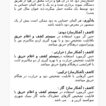
آﺷﮑﺎرﺳﺎز دود ﮐﻪ در آن ﻫﻮا و ذرات ﻣﻌﻠﻖ در ﻫﻮا از ﻃﺮﯾﻖ
دﺳﺘﮕﺎه, ﻧﻤﻮﻧﻪ ﺑﺮداری ﺷﺪه و ﺑﻪ ﯾﮏ ﯾﺎ ﭼﻨﺪ اﻟﻤﺎن ﺣﺴﺎس ﺑﻪ
دود ﺗﻮﺳﻂ ﯾﮏ ﻣﮑﻨﺪه ﺣﻤﻞ ﻣﯿﮕﺮدد.(ﺑﻪ ﻋﻨﻮان ﻣﺜﺎل ﻓﻦ ﯾﺎ
ﭘﻤﭗ)
ﯾﺎدآوری:
ﻫﺮ اﻟﻤﺎن ﺣﺴﺎس ﺑﻪ دود ﻣﻤﮑﻦ اﺳﺖ ﺑﯿﺶ از ﯾﮏ
ﺳﻨﺴﻮر در ﻣﻌﺮض دود داﺷﺘﻪ ﺑﺎﺷﺪ.
ﮐﺎﺷﻒ ( آﺷﮑﺎرﺳﺎز) دودی:
ﺣﺲ ﮔﺮ ﻣﻮرد اﺳﺘﻔﺎده در
ﺳﯿﺴﺘﻢ ﮐﺸﻒ و اﻋﻼم ﺣﺮﯾﻖ
ﺑﺎﻗﺎﺑﻠﯿﺖ ﺗﺸﺨﯿﺺ دود و ﺑﺎ ﺑﻬﺮه ﮔﯿﺮی ازدو ﻣﮑﺎﻧﯿﺰم ﻧﻮر ﯾﺎ
ﯾﻮﻧﯿﺰاﺳﯿﻮن درﻫﻨﮕﺎم ﺣﺮﯾﻖ ﻣﯿﺒﺎﺷﺪ.
ﮐﺎﺷﻒ ( آﺷﮑﺎر ﺳﺎز ) حرارتی :
ﺣﺲ ﮔﺮﻣﻮرد اﺳﺘﻔﺎده در
ﺳﯿﺴﺘﻢ ﮐﺸﻒ و اﻋﻼم ﺣﺮﯾﻖ
ﺑﺎ
ﻗﺎﺑﻠﯿﺖ ﺗﺸﺨﯿﺺ ﺣﺮارت و ﺑﺎ ﺑﻬﺮه ﮔﯿﺮی از دو ﻣﮑﺎﻧﯿﺰم ﺛﺎﺑﺖ
ﯾﺎ اﻓﺰاﯾﺸﯽ درﻫﻨﮕﺎم وﻗﻮع ﺣﺮﯾﻖ ﻣﯿﺒﺎﺷﺪ.
ﮐﺎﺷﻒ (آﺷﮑﺎرﺳﺎز) ﺗﺮﮐﯿﺒﯽ:
ﺣﺲ ﮔﺮﻫﺎﯾﯽ ﺑﺎ ﻗﺎﺑﻠﯿﺖ ﺗﺸﺨﯿﺺ دود و ﺣﺮارت در ﻫﻨﮕﺎم
ﺣﺮﯾﻖ ﻣﯿﺒﺎﺷﻨﺪ.
ﮐﺎﺷﻒ ( آﺷﮑﺎر ﺳﺎز) ﮔﺎز :
ﺣﺲ ﮔﺮﻣﻮرد اﺳﺘﻔﺎده در
ﺳﯿﺴﺘﻢ ﮐﺸﻒ و اﻋﻼم ﺣﺮﯾﻖ
ﺑﺎ
ﻗﺎﺑﻠﯿﺖ ﺗﺸﺨﯿﺺ ﮔﺎزﻫﺎی ﺧﻄﺮﻧﺎک ﻣﺎﻧﻨﺪ ﮔﺎز ﺳﺒﮏ ﺷﻬﺮی
ﻣﻨﻮﮐﺴﯿﺪ ﮐﺮﺑﻦ و … ﻣﯽ ﺑﺎﺷﺪ.