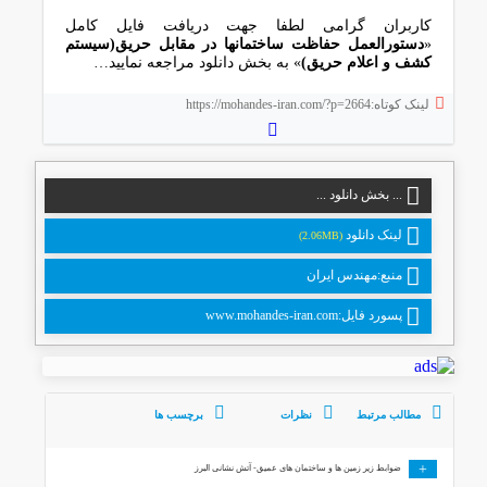
کاربران گرامی لطفا جهت دریافت فایل کامل
«
دﺳﺘﻮراﻟﻌﻤﻞ ﺣﻔﺎﻇﺖ ﺳﺎﺧﺘﻤﺎﻧﻬﺎ در ﻣﻘﺎﺑﻞ ﺣﺮﯾﻖ(سیستم
کشف و اعلام حریق)​
» به بخش دانلود مراجعه نمایید…
لینک کوتاه:https://mohandes-iran.com/?p=2664
... بخش دانلود ...
لینک دانلود
(2.06MB)
منبع:مهندس ایران
پسورد فایل:www.mohandes-iran.com
مطالب مرتبط
نظرات
برچسب ها
+
ضوابط زیر زمین ها و ساختمان های عمیق- آتش نشانی البرز