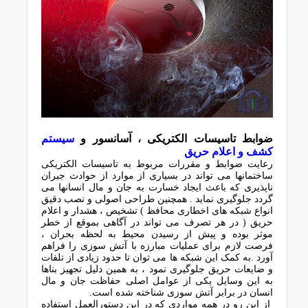
ﺿﻮاﺑﻂ ﺗﺎﺳﯿﺴﺎت اﻟﮑﺘﺮﯾﮑﯽ ، آﺳﺎﻧﺴﻮر و
ﺳﯿﺴﺘﻢ
کشف و اﻋﻼم ﺣﺮﯾﻖ
رﻋﺎﯾﺖ ﺿﻮاﺑﻂ و ﻣﻘﺮرات ﻣﺮﺑﻮط ﺑﻪ ﺗﺎﺳﯿﺴﺎت اﻟﮑﺘﺮﯾﮑﯽ
ﺳﺎﺧﺘﻤﺎﻧﻬﺎ ﻣﯽ ﺗﻮاﻧﺪ در ﺑﺴﯿﺎری از ﻣﻮارد از ﺣﻮادث ﺟﺒﺮان
ﻧﺎﭘﺬﯾﺮی ﮐﻪ ﺑﺎﻋﺚ اﯾﺠﺎد ﺧﺴﺎرت ﺑﻪ ﺟﺎن و ﻣﺎل اﻧﺴﺎﻧﻬﺎ ﻣﯽ
ﮔﺮدد ﺟﻠﻮﮔﯿﺮی ﻧﻤﺎﯾﺪ . ﻫﻤﭽﻨﯿﻦ ﻃﺮاﺣﯽ اﺻﻮﻟﯽ و ﻧﺼﺐ دﻗﯿﻖ
اﻧﻮاع ﺷﺒﮑﻪ ﻫﺎی اﺧﻄﺎری ﻣﺤﺎﻓﻆ ) ﺗﺸﺨﯿﺺ ، ﻫﺸﺪار و اﻋﻼم
ﺣﺮﯾﻖ ( در ﻫﺮ ﺗﺼﺮف ﻣﯽ ﺗﻮاﻧﺪ در آﮔﺎﻫﯽ ﺑﻤﻮﻗﻊ از ﺧﻄﺮ
ﻣﻮﺛﺮ ﺑﻮده و ﭘﯿﺶ از رﺳﯿﺪن ﻣﺤﯿﻂ ﺑﻪ ﻟﺤﻈﻪ ﺑﺤﺮان ،
ﻓﺮﺻﺖ ﻻزم ﺑﺮای ﻋﻤﻠﯿﺎت ﻣﺒﺎرزه ﺑﺎ آﺗﺶ ﺳﻮزی را ﻓﺮاﻫﻢ
آورد .ﺑﻪ ﮐﻤﮏ اﯾﻦ ﺷﺒﮑﻪ ﻫﺎ ﻣﯽ ﺗﻮان ﺗﺎ ﺣﺪود زﯾﺎدی از ﺗﻠﻔﺎت
و ﺿﺎﯾﻌﺎت ﺣﺮﯾﻖ ﺟﻠﻮﮔﯿﺮی ﻧﻤﻮد ، ﺑﻪ ﻫﻤﯿﻦ دﻟﯿﻞ ﺗﺠﻬﯿﺰ ﺑﻨﺎﻫﺎ
ﺑﻪ اﯾﻦ وﺳﺎﯾﻞ ﯾﮑﯽ از ﻋﻮاﻣﻞ اﺻﻠﯽ ﺣﻔﺎﻇﺖ ﺟﺎن و ﻣﺎل
اﻧﺴﺎن در ﺑﺮاﺑﺮ آﺗﺶ ﺳﻮزی ﺷﻨﺎﺧﺘﻪ ﺷﺪه اﺳﺖ.
از اﯾﻦ رو در ﻫﻤﻪ ﻣﻮاردی ﮐﻪ در اﯾﻦ دﺳﺘﻮراﻟﻌﻤﻞ اﺳﺘﻔﺎده