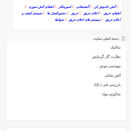
آتش خاموش کن
آتشنشانی
اسپرینکلر
اطفای آتش سوزی
اطفای حریق
اعلام حریق
حریق
دستورالعمل ها
سیستم کشف و
اعلام حریق
سیستم های اعلام حریق
ضوابط
دسته اصلی سایت
مکانیک
نظارت گاز-گرمایش
مهندسی جوش
آتش نشانی
بازرسی فنی (QC)
متالوژی-مواد