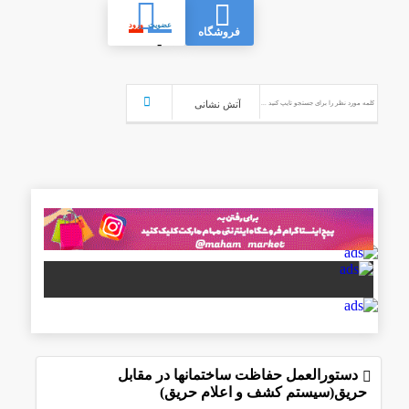
عضویت
ورود
فروشگاه
-
دﺳﺘﻮراﻟﻌﻤﻞ ﺣﻔﺎﻇﺖ ﺳﺎﺧﺘﻤﺎﻧﻬﺎ در ﻣﻘﺎﺑﻞ
ﺣﺮﯾﻖ(سیستم کشف و اعلام حریق)