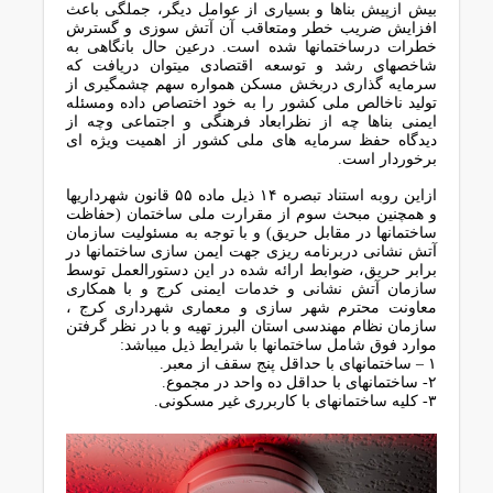
ﺑﯿﺶ ازﭘﯿﺶ ﺑﻨﺎﻫﺎ و ﺑﺴﯿﺎری از ﻋﻮاﻣﻞ دﯾﮕﺮ، ﺟﻤﻠﮕﯽ ﺑﺎﻋﺚ
اﻓﺰاﯾﺶ ﺿﺮﯾﺐ ﺧﻄﺮ وﻣﺘﻌﺎﻗﺐ آن آﺗﺶ ﺳﻮزی و ﮔﺴﺘﺮش
ﺧﻄﺮات درﺳﺎﺧﺘﻤﺎﻧﻬﺎ ﺷﺪه اﺳﺖ. درﻋﯿﻦ ﺣﺎل ﺑﺎﻧﮕﺎﻫﯽ ﺑﻪ
ﺷﺎﺧﺼﻬﺎی رﺷﺪ و ﺗﻮﺳﻌﻪ اﻗﺘﺼﺎدی ﻣﯿﺘﻮان درﯾﺎﻓﺖ ﮐﻪ
ﺳﺮﻣﺎﯾﻪ ﮔﺬاری درﺑﺨﺶ ﻣﺴﮑﻦ ﻫﻤﻮاره ﺳﻬﻢ ﭼﺸﻤﮕﯿﺮی از
ﺗﻮﻟﯿﺪ ﻧﺎﺧﺎﻟﺺ ﻣﻠﯽ ﮐﺸﻮر را ﺑﻪ ﺧﻮد اﺧﺘﺼﺎص داده وﻣﺴﺌﻠﻪ
اﯾﻤﻨﯽ ﺑﻨﺎﻫﺎ ﭼﻪ از ﻧﻈﺮاﺑﻌﺎد ﻓﺮﻫﻨﮕﯽ و اﺟﺘﻤﺎﻋﯽ وﭼﻪ از
دﯾﺪﮔﺎه ﺣﻔﻆ ﺳﺮﻣﺎﯾﻪ ﻫﺎی ﻣﻠﯽ ﮐﺸﻮر از اﻫﻤﯿﺖ وﯾﮋه ای
ﺑﺮﺧﻮردار اﺳﺖ.
ازاﯾﻦ روﺑﻪ اﺳﺘﻨﺎد ﺗﺒﺼﺮه ۱۴ ذﯾﻞ ﻣﺎده ۵۵ ﻗﺎﻧﻮن ﺷﻬﺮدارﯾﻬﺎ
و ﻫﻤﭽﻨﯿﻦ ﻣﺒﺤﺚ ﺳﻮم از ﻣﻘﺮارت ﻣﻠﯽ ﺳﺎﺧﺘﻤﺎن (ﺣﻔﺎﻇﺖ
ﺳﺎﺧﺘﻤﺎﻧﻬﺎ در ﻣﻘﺎﺑﻞ ﺣﺮﯾﻖ) و ﺑﺎ ﺗﻮﺟﻪ ﺑﻪ ﻣﺴﺌﻮﻟﯿﺖ ﺳﺎزﻣﺎن
آﺗﺶ ﻧﺸﺎﻧﯽ درﺑﺮﻧﺎﻣﻪ رﯾﺰی ﺟﻬﺖ اﯾﻤﻦ ﺳﺎزی ﺳﺎﺧﺘﻤﺎﻧﻬﺎ در
ﺑﺮاﺑﺮ ﺣﺮﯾﻖ، ﺿﻮاﺑﻂ اراﺋﻪ ﺷﺪه در اﯾﻦ دﺳﺘﻮراﻟﻌﻤﻞ ﺗﻮﺳﻂ
ﺳﺎزﻣﺎن آﺗﺶ ﻧﺸﺎﻧﯽ و ﺧﺪﻣﺎت اﯾﻤﻨﯽ ﮐﺮج و ﺑﺎ ﻫﻤﮑﺎری
ﻣﻌﺎوﻧﺖ ﻣﺤﺘﺮم ﺷﻬﺮ ﺳﺎزی و ﻣﻌﻤﺎری ﺷﻬﺮداری ﮐﺮج ،
ﺳﺎزﻣﺎن ﻧﻈﺎم ﻣﻬﻨﺪﺳﯽ اﺳﺘﺎن اﻟﺒﺮز ﺗﻬﯿﻪ و ﺑﺎ در ﻧﻈﺮ ﮔﺮﻓﺘﻦ
ﻣﻮارد ﻓﻮق ﺷﺎﻣﻞ ﺳﺎﺧﺘﻤﺎﻧﻬﺎ ﺑﺎ ﺷﺮاﯾﻂ ذﯾﻞ ﻣﯿﺒﺎﺷﺪ:
۱ – ﺳﺎﺧﺘﻤﺎﻧﻬﺎی ﺑﺎ ﺣﺪاﻗﻞ ﭘﻨﺞ ﺳﻘﻒ از ﻣﻌﺒﺮ.
۲- ﺳﺎﺧﺘﻤﺎﻧﻬﺎی ﺑﺎ ﺣﺪاﻗﻞ ده واﺣﺪ در ﻣﺠﻤﻮع.
۳- ﮐﻠﯿﻪ ﺳﺎﺧﺘﻤﺎﻧﻬﺎی ﺑﺎ ﮐﺎرﺑﺮری ﻏﯿﺮ ﻣﺴﮑﻮﻧﯽ.