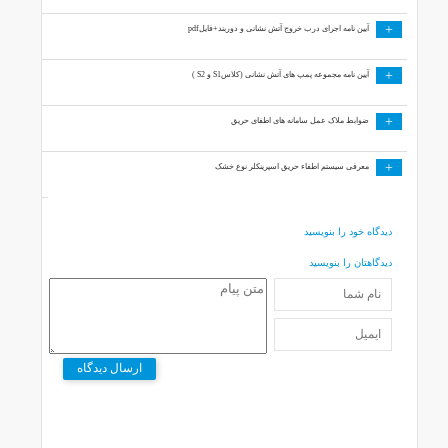
+
آیین نامه اجرای درب خروج آتش نشانی و دوربند+فایلpdf
+
آیین نامه مجموعه پمپ های آتش نشانی (کلاسS1 و S2 )
+
ضوابط ملاک عمل سامانه های اطفای حریق
+
معرفی سیستم اطفاء حریق اسپرینکلر نوع خشک
دیدگاه خود را بنویسید
دیدگاهتان را بنویسید
ارسال دیدگاه