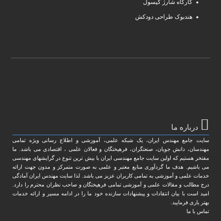
کارگاه شارژ کپسول
هندبوک طراحی دودکش
درباره ما
سایت جامع مهندس ایران، یک شبکه علمی، آموزشی و اطلاع رسانی ویژه تمامی
مهندسان، دانش جویان، صنعتگران، فرهیختگان و فعالان علمی ، اقتصادی می باشد. ما
مفتخر هستیم که اولین سایت جامع مهندسی ایران با بیش ترین تنوع در گرایشهای مهندسی
می باشیم. هدف ما گردآوری منابع معتبر و علمی به صورت متمرکز و مدون جهت ارائه
خدمات علمی و آموزشی به تمامی کاربران عزیز می باشد. لذا سایت مهندس ایران آمادگی
درج مطالب و مقالات علمی و آموزشی تمامی فرهیختگان و صاحب نظران محترم را دارد.
امید است با بیان انتقادات و پیشنهادات سازنده خود ما را در ادامه مسیر و ارائه خدمات
بهتر یاری فرمایید.
تماس با ما