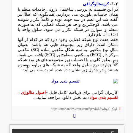
۱-۲-
کریستالوگرافی
در این قسمت به بررسی ساختمان درونی جامدات منظم یا
همان جامدات بلورین می پردازیم. همانگونه که قبلاً نیز
گفته شد این نظم در سه جهت بوده و کاملاً تکرار شونده
می باشد. کوچکترین واحد هر شبکه فضایی که به صورت
منظم و متوازن در شبکه تکرار می شود، سلول واحد یا
Unit Cell نام دارد.
فقط هفت نوع شبکه فضایی وجود دارد که هر کدام ار آنها
ممکن است دارای زیر مجموعه هایی هم باشند. بعنوان
مثال نوع مکعبی به سه شکل مکعبی ساده (SC) مکعبی
مرکز دار (BCC) و مکعبی سطوح پر (FCC) یافت می شود.
پس بطور کلی و با احتساب زیر مجموعه های هر نوع شبکه
کلاً چهارده نوع سلول واحد که به شبکه های براوه موسوم
هستند و در جدول زیر نشان داده شده اند بدست می آید:
کاربران گرامی برای دریافت کامل فایل «
اصول متالوژی –
تقسیم بندی مواد
» به بخش دانلود مراجعه نمایید…
لینک کوتاه:https://mohandes-iran.com/?p=4418