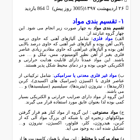
۲۶ اردیبهشت ۱۳۹۷(3005 روز پیش)
864 بازدید
۱- تقسیم بندی مواد
تقسیم بندی مواد
به چهار صورت زیر انجام می شود. این
چهار گروه عبارتند از:
الف)
مواد فلزی
:
شامل آلیاژهای آهنی که حاوی درصد
بالایی آهن بوده و آلیاژهای غیر آهنی که حاوی درصد بالایی
آهن بوده و آلیاژهای غیرآهنی که حاوی مقادیر زیادی عناصر
فلزی بغیر از آهن نظیر آلومینیوم، مس، نیکل و … می
باشند. این مواد عمدتاً دارای قابلیت هدایت حرارتی و
الکتریکی خوبی بوده و در دمای محیط شکل پذیر هستند.
ب)
مواد غیر فلزی معدنی یا سرامیکی
: شامل ترکیباتی از
عناصر فلزی با اکسیژن (سرامیک های اکسیدی)، کربن
(کاربیدها) ، نیتروژن (نیتریدها)، سیلیسیم (سیلیسیدها) و …
می باشند.
این گروه از مواد دارای ضرایب حرارتی و الکتریکی بسیار
کمی بوده لذا بعنوان عایق مورد استفاده قرار می گیرند.
ج)
مواد مصنوعی
: این گروه از مواد کنار هم قرار گرفتن
مولکولهای زنجیره ای یا شبکه ای بزرگ مواد آلی که از
کربن، هیدروژن، کلر، فلوئور، اکسیژن، نیتروژن و…
تشکیل شده اند، به وجود می آید.
د)
مواد مرکب یا مختلط
: این مواد یا همان کامپوزیت ها از