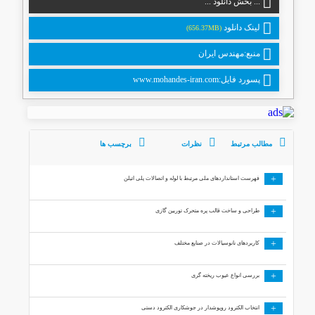
... بخش دانلود ...
لینک دانلود
(656.37MB)
منبع:مهندس ایران
پسورد فایل:www.mohandes-iran.com
مطالب مرتبط
نظرات
برچسب ها
+
فهرست استانداردهای ملی مرتبط با لوله و اتصالات پلی اتیلن
+
طراحی و ساخت قالب پره متحرک توربین گازی
+
کاربردهای نانوسیالات در صنایع مختلف
+
بررسی انواع عیوب ریخته گری
+
انتخاب الکترود روپوشدار در جوشکاری الکترود دستی