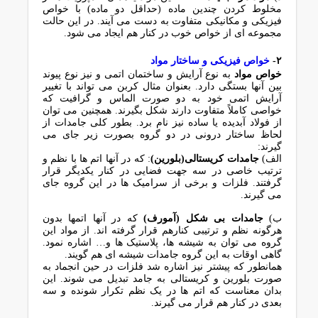
مخلوط کردن چندین ماده (حداقل دو ماده) با خواص
فیزیکی و مکانیکی متفاوت به دست می آیند. در این حالت
مجموعه ای از خواص خوب در کنار هم ایجاد می شود.
۲-
خواص فیزیکی و ساختار مواد
خواص مواد
به نوع آرایش و ساختمان اتمی و نیز نوع پیوند
بین آنها بستگی دارد. بعنوان مثال کربن می تواند با تغییر
آرایش اتمی خود به دو صورت الماس و گرافیت که
خواصی کاملاً متفاوت دارند شکل بگیرند. همچنین می توان
از فولاد آبدیده یا ساده نیز نام برد. بطور کلی جامدات از
لحاظ ساختار درونی در دو گروه بصورت زیر جای می
گیرند:
الف)
جامدات کریستالی(بلورین)
: که در آنها اتم ها با نظم و
ترتیب خاصی در سه جهت فضایی در کنار یکدیگر قرار
گرفتند. فلزات و برخی از سرامیک ها در این گروه جای
می گیرند.
ب)
جامدات بی شکل (آمورف)
که در آنها اتمها بدون
هرگونه نظم و ترتیبی کنارهم قرار گرفته اند. از مواد این
گروه می توان به شیشه ها، پلاستیک ها و… اشاره نمود.
گاهی اوقات به این گروه جامدات شیشه ای هم گویند.
همانطور که پیشتر نیز اشاره شد فلزات در حین انجماد به
صورت بلورین و کریستالی به جامد تبدیل می شوند. این
بدان معناست که اتم ها در یک نظم تکرار شونده و سه
بعدی در کنار هم قرار می گیرند.