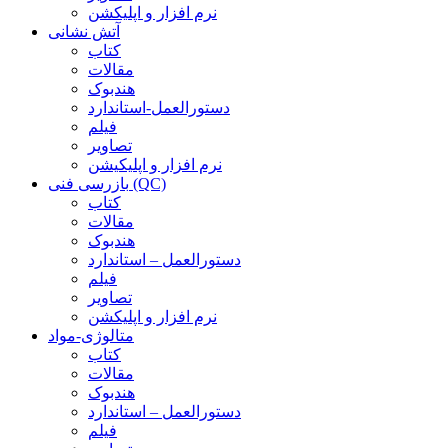
نرم افزار و اپلیکشن
آتش نشانی
کتاب
مقالات
هندبوک
دستورالعمل-استاندارد
فیلم
تصاویر
نرم افزار و اپلیکیشن
بازرسی فنی (QC)
کتاب
مقالات
هندبوک
دستورالعمل – استاندارد
فیلم
تصاویر
نرم افزار و اپلیکشن
متالوژی-مواد
کتاب
مقالات
هندبوک
دستورالعمل – استاندارد
فیلم