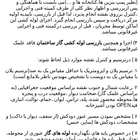
(نظیر پمپ بنزین ها،کتابخانه ها و …)می بایست با هماهنگی و
پس ازبررسی و اظهار نظر کلی از طرف کمیته فنی و اجرایی
،کنترل برروی نقشه انجام پذیرد، لذا قبل از بازرسی، تاییدیه اولیه
مرکز دریافت و سپس بازرسی انجام گیرد. اجرای لوله کشی این
اماکن توسط مجریان ، قبل از بررسی درکمیته فنی و اجرایی
غیرقانونی میباشد.
۴) اجرا و همچنین
بازرسی
لوله کشی گاز
ساختمان
فاقد علمک
غیرقانونی میباشد.
۵ ) درترسیم و کنترل نقشه موارد ذیل لحاظ شوند:
۱ .ترسیم پلان و ایزومتریک با حداقل مقیاس یک به صد(ترسیم پلان
با مقیاس یک به دویست با تشخیص مهندس ناظر بلامانع است)
۲ .رعایت شمال و جنوب نقشه براساس موقعیت جغرافیایی (نه
براساس علمک گاز)،ضخامت دیوار ،موقعیت درب و پنجره
ها،محوطه محصور شده، پله، تراس، ایوان ،حمام، توالت، انباری،
قیدOPEN بودن آشپزخانه.
۶ ) مشخص نمودن مسیر عبور دودکش (از سقف، دیوار یا داکت) و
مشخصات دودکش ها (سایز، جنس)
۷ ) در خصوص پایه های نگهدارنده
لوله های گاز
عبوری از محوطه،
تعداد، قطر پایه ها و فاصله بین آنها درنقشه مشخص شود.