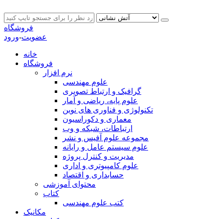
فروشگاه
عضویت
-
ورود
خانه
فروشگاه
نرم افزار
علوم مهندسی
گرافیک و ارتباط تصویری
علوم پایه، ریاضی و آمار
تکنولوژی و فناوری های نوین
معماری و دکوراسیون
ارتباطات، شبکه و وب
مجموعه علوم آفیس و نشر
علوم سیستم عامل و رایانه
مدیریت و کنترل پروژه
علوم کامپیوتری و اداری
حسابداری و اقتصاد
محتوای آموزشی
کتاب
کتب علوم مهندسی
مکانیک