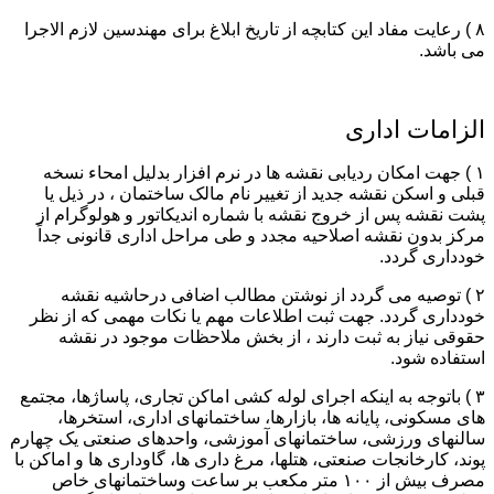
۸ ) رعایت مفاد این کتابچه از تاریخ ابلاغ برای مهندسین لازم الاجرا
می باشد.
الزامات اداری
۱ ) جهت امکان ردیابی نقشه ها در نرم افزار بدلیل امحاء نسخه
قبلی و اسکن نقشه جدید از تغییر نام مالک ساختمان ، در ذیل یا
پشت نقشه پس از خروج نقشه با شماره اندیکاتور و هولوگرام از
مرکز بدون نقشه اصلاحیه مجدد و طی مراحل اداری قانونی جداً
خودداری گردد.
۲ ) توصیه می گردد از نوشتن مطالب اضافی درحاشیه نقشه
خودداری گردد. جهت ثبت اطلاعات مهم یا نکات مهمی که از نظر
حقوقی نیاز به ثبت دارند ، از بخش ملاحظات موجود در نقشه
استفاده شود.
۳ ) باتوجه به اینکه اجرای لوله کشی اماکن تجاری، پاساژها، مجتمع
های مسکونی، پایانه ها، بازارها، ساختمانهای اداری، استخرها،
سالنهای ورزشی، ساختمانهای آموزشی، واحدهای صنعتی یک چهارم
پوند، کارخانجات صنعتی، هتلها، مرغ داری ها، گاوداری ها و اماکن با
مصرف بیش از ۱۰۰ متر مکعب بر ساعت وساختمانهای خاص