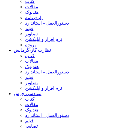
کتاب
مقالات
هندبوک
پایان نامه
دستورالعمل – استاندارد
فیلم
تصاویر
نرم افزار و اپلیکشن
پروژه
نظارت گاز-گرمایش
کتاب
مقالات
هندبوک
دستورالعمل – استاندارد
فیلم
تصاویر
نرم افزار و اپلیکشن
مهندسی جوش
کتاب
مقالات
هندبوک
دستورالعمل – استاندارد
فیلم
تصاویر