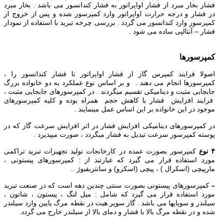
فشار بخار مبرد از فشار اواپراتور به فشار کندانسور می باشد . بخار مبرد
در فشار و درجه حرارت اواپراتور وارد کمپرسور شده و پس از خروج از
کمپرسور وارد کندانسور می گردد . بررسی چرخه تبرید با استفاده از نمودار
فشار – آنتالپی ساده می شود .
کمپرسورها
اصولا فرایند کمپرس گاز از فشار اواپراتور تا فشار کندانسور را ،
کمپرسورها انجام می دهند . و بر اساس نوع عملکرد به دو خانواده بزرگ
جابجایی مثبت و دینامیکی تقسیم میگردند . در کمپرسورهای جابجایی مثبت ،
فرایند افزایش فشار با کاهش حجم همراه بوده و کلیه کمپرسورهای
موجود در این خانواده بر این اساس عمل مینمایند .
در کمپرسورهای دینامیکی افزایش فشار در اثر افزایش سرعت گاز که در
پوسته کمپرسور سرعت تبدیل به فشار میگردد ، صورت میپذیرد .
۴ نوع
کمپرسور بصورت عمده در کارخانجات تولید تجهیزات تبرید تراکمی
مورد استفاده قرار می گیرد که عبارتند از : کمپرسورهای پیستونی ،
مارپیچی (اسکرال ) ، پیچی (اسکرو) و سانتریفیوژ ..
–
کمپرسورهای پیستونی بصورت سنتی چندین دهه است که در صنعت تبرید
مورد استفاده قرار می گیرد که شامل : میل لنگ ، پیستون ، شاتون ،
سیلندر و سوپاپها می باشد . گاز سوپر هیت در نقطه مرگ پایین وارد سیلندر
شده و در نقطه مرگ بالا با فشار و دمای بالا از سیلندر خارج می گردد.