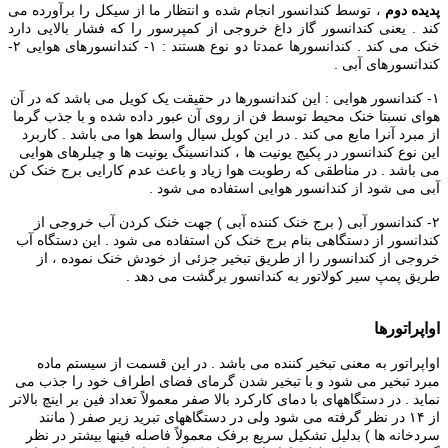
پدیده دوم
، توسط کندانسور انجام شده و انتظار ما از سیکل را برآورده می
کند . یعنی کندانسور گاز داغ خروجی از کمپرسور را که فشار بالایی دارد
خنک می کند . کندانسورها عمدتا دو نوع هستند : ۱- کندانسورهای هوایی ۲-
کندانسورهای آبی .
۱- کندانسور هوایی : این کندانسورها در حقیقت یک کویل می باشد که در آن
هوای نسبتا خنک محیط توسط فن از روی آن عبور داده شده و با جذب گرما
از مبرد آنرا مایع می کند . در این کویل سیال واسط هوا می باشد . کاربرد
این نوع کندانسور در پکیج یونیت ها ، کندانسینگ یونیت ها و چیلرهای هوایی
می باشد . در مناطقی که رطوبت هوا زیاد و باعث عدم کارایی برج خنک کن
آبی می شود از کندانسور هوایی استفاده می شود .
۲- کندانسور آبی ( برج خنک کننده آبی ) جهت خنک کردن آب خروجی از
کندانسور از دستگاهی بنام برج خنک کن استفاده می شود . این دستگاه آب
خروجی از کندانسور را از طریق تبخیر جزئی از خودش خنک نموده ، از
طریق پمپ سیر کولاتور به کندانسور برگشت می دهد .
اواپراتورها
اواپراتور به معنی تبخیر کننده می باشد . در این قسمت از سیستم ماده
مبرد تبخیر می شود و با تبخیر شدن گرمای فضای اطراف خود را جذب می
نماید . در دستگاههای با دمای کارکرد بالا صفر معمولاً تعداد فین بر اینچ بالاتر
از ۱۴ در نظر گرفته می شود ولی در دستگاههای تبرید زیر صفر ( مانند
سردخانه ها ) بدلیل تشکیل سریع برفک معمولاً فاصله فینها بیشتر در نظر