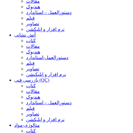
مقالات
هندبوک
دستورالعمل – استاندارد
فیلم
تصاویر
نرم افزار و اپلیکشن
آتش نشانی
کتاب
مقالات
هندبوک
دستورالعمل-استاندارد
فیلم
تصاویر
نرم افزار و اپلیکیشن
بازرسی فنی (QC)
کتاب
مقالات
هندبوک
دستورالعمل – استاندارد
فیلم
تصاویر
نرم افزار و اپلیکشن
متالوژی-مواد
کتاب