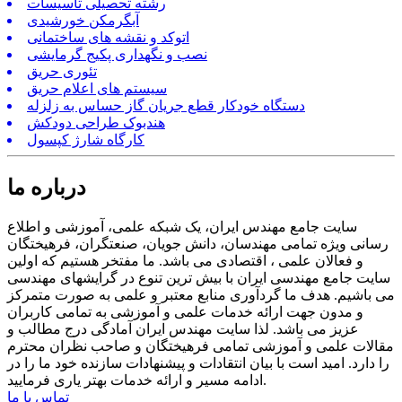
رشته تحصیلی تاسیسات
آبگرمکن خورشیدی
اتوکد و نقشه های ساختمانی
نصب و نگهداری پکیج گرمایشی
تئوری حریق
سیستم های اعلام حریق
دستگاه خودکار قطع جریان گاز حساس به زلزله
هندبوک طراحی دودکش
کارگاه شارژ کپسول
درباره ما
سایت جامع مهندس ایران، یک شبکه علمی، آموزشی و اطلاع
رسانی ویژه تمامی مهندسان، دانش جویان، صنعتگران، فرهیختگان
و فعالان علمی ، اقتصادی می باشد. ما مفتخر هستیم که اولین
سایت جامع مهندسی ایران با بیش ترین تنوع در گرایشهای مهندسی
می باشیم. هدف ما گردآوری منابع معتبر و علمی به صورت متمرکز
و مدون جهت ارائه خدمات علمی و آموزشی به تمامی کاربران
عزیز می باشد. لذا سایت مهندس ایران آمادگی درج مطالب و
مقالات علمی و آموزشی تمامی فرهیختگان و صاحب نظران محترم
را دارد. امید است با بیان انتقادات و پیشنهادات سازنده خود ما را در
ادامه مسیر و ارائه خدمات بهتر یاری فرمایید.
تماس با ما