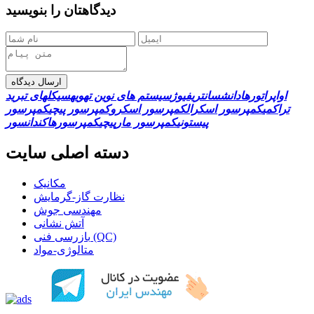
دیدگاهتان را بنویسید
ارسال دیدگاه
اواپراتورها
دانش
سانتریفیوژ
سیستم های نوین تهویه
سیکلهای تبرید
تراکمی
کمپرسور اسکرال
کمپرسور اسکرو
کمپرسور پیچی
کمپرسور
پیستونی
کمپرسور مارپیچی
کمپرسورها
کندانسور
دسته اصلی سایت
مکانیک
نظارت گاز-گرمایش
مهندسی جوش
آتش نشانی
بازرسی فنی (QC)
متالوژی-مواد