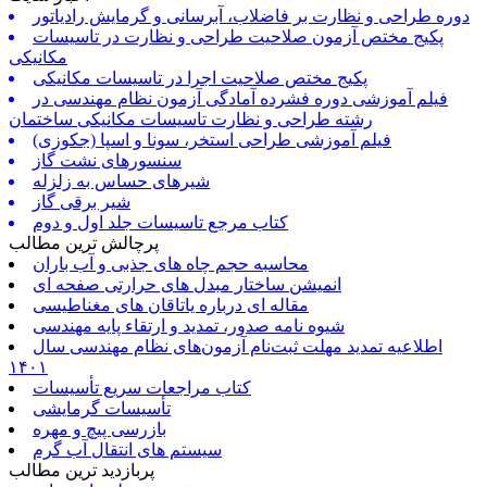
دوره طراحی و نظارت بر فاضلاب، آبرسانی و گرمایش رادیاتور
پکیج مختص آزمون صلاحیت طراحی و نظارت در تاسیسات
مکانیکی
پکیج مختص صلاحیت اجرا در تاسیسات مکانیکی
فیلم آموزشی دوره فشرده آمادگی آزمون نظام مهندسی در
رشته طراحی و نظارت تاسیسات مکانیکی ساختمان
فیلم آموزشی طراحی استخر، سونا و اسپا (جکوزی)
سنسورهای نشت گاز
شیرهای حساس به زلزله
شیر برقی گاز
کتاب مرجع تاسیسات جلد اول و دوم
پرچالش ترین مطالب
محاسبه حجم چاه های جذبی و آب باران
انمیشن ساختار مبدل های حرارتی صفحه ای
مقاله ای درباره یاتاقان های مغناطیسی
شیوه نامه صدور، تمدید و ارتقاء پایه مهندسی
اطلاعیه تمدید مهلت ثبت‌نام آزمون‌های نظام مهندسی سال
۱۴۰۱
کتاب مراجعات سریع تأسیسات
تأسیسات گرمایشی
بازرسی پیچ و مهره
سیستم های انتقال آب گرم
پربازدید ترین مطالب