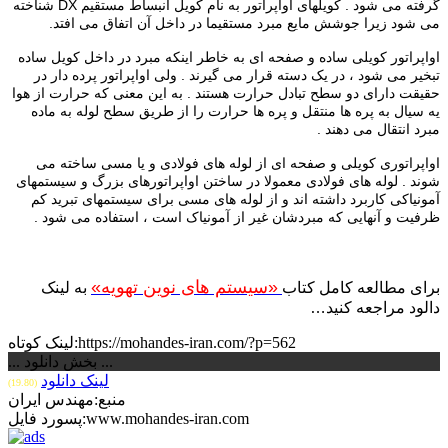
گرفته می شود . کویلهای اواپراتور به نام کویل انبساط مستقیم
DX
شناخته
می شود زیرا جوشش مایع مبرد مستقیما در داخل آن اتفاق می افتد.
اواپراتور کویلی ساده و صفحه ای به خاطر اینکه مبرد در داخل کویل ساده
تبخیر می شود ، در یک دسته قرار می گیرند . ولی اواپراتور پرده دار در
حقیقت دارای دو سطح تبادل حرارت هستند . به این معنی که حرارت از هوا
یه سیال به پره ها منتقل و پره ها حرارت را از طریق سطح لوله به ماده
مبرد انتقال می دهند .
اواپراتوری کویلی و صفحه ای از لوله های فولادی و یا مسی ساخته می
شوند . لوله های فولادی معمولا در ساختن اواپراتورهای بزرگ و سیستمهای
آمونیاکی کاربرد داشته اند و از لوله های مسی برای سیستمهای تبرید کم
ظرفیت و آنهایی که مبردشان غیر از آمونیاک است ، استفاده می شود .
«سیستم های نوین تهویه»
برای مطالعه کامل کتاب
به لینک
دالود مراجعه کنید…
لینک کوتاه:https://mohandes-iran.com/?p=562
... بخش دانلود ...
لینک دانلود
(19.80)
منبع:مهندس ایران
پسورد فایل:www.mohandes-iran.com