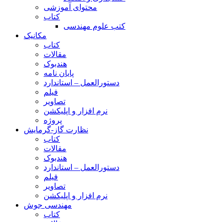
محتوای آموزشی
کتاب
کتب علوم مهندسی
مکانیک
کتاب
مقالات
هندبوک
پایان نامه
دستورالعمل – استاندارد
فیلم
تصاویر
نرم افزار و اپلیکشن
پروژه
نظارت گاز-گرمایش
کتاب
مقالات
هندبوک
دستورالعمل – استاندارد
فیلم
تصاویر
نرم افزار و اپلیکشن
مهندسی جوش
کتاب