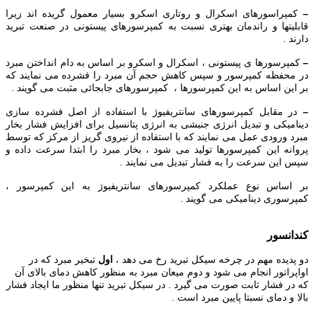
–
کمپراسورهای اسکرال و روتاری اسکرو بسیار معمول گریده اند زیرا
قابلیتها و راندمان بهتری نسبت به کمپرسورهای پیستونی در صنعت تبرید
دارند .
–
کمپرسورها ی پیستونی ، اسکرال و اسکرو بر اساس به دام انداختن مبرد
در محفظه کمپرسور و سپس کاهش حجم آن مبرد را فشرده می نمایند که
بر این اساس به این کمپرسورها ، کمپرسورهای جابجائی مثبت می گویند .
–
در مقابل کمپرسورهای سانتریفیوژ با استفاده از اصل فشرده سازی
دینامیکی و تبدیل انرژی جنبشی به انرژی پتانسیل برای افزایش فشار بخار
مبرد ورودی عمل می نمایند که با استفاده از نیروی گریز از مرکز که توسط
پروانه این کمپرسورها تولید می شود ، بخار مبرد را ابتدا سرعت داده و
سپس این سرعت را به فشار تبدیل می نمایند .
بر اساس نوع عملکرد کمپرسورهای سانتریفیوژ به این کمپرسور ،
کمپرسوری دینامیکی می گویند .
کندانسور
دو پدیده مهم در چرخه سیکل تبرید رخ می دهد ،
اول
تبخیر مبرد که در
اواپراتور انجام می شود و دوم میعان مبرد به منظور کاهش دمای بالای آن
که در فشار ثابت صورت می گیرد . در سیکل تبرید تنها منظور ما ایجاد فشار
بالا و دمای نسبتا پایین مبرد است .