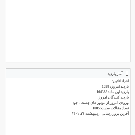
آمار بازدید
افراد آنلاین: 1
بازدید امروز: 1638
بازدید این ماه: 164368
بازدید کنندگان امروز:
ورودی امروز از موتور های جست . جو:
تعداد مقالات سایت:1005
آخرین بروز رسانی:اردیبهشت ۲۱, ۱۴۰۱