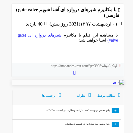
با مکانیزم شیرهای دروازه ای آشنا شویم gate valve (
فارسی)
۰۱ اردیبهشت ۱۳۹۷(3031 روز پیش)
40 بازدید
با مشاهده این فیلم با مکانیزم
شیرهای دروازه ای (gate
valve)
آشنا خواهید شد:
لینک کوتاه:https://mohandes-iran.com/?p=3993
مطالب مرتبط
نظرات
برچسب ها
+
پکیج مختص آزمون صلاحیت طراحی و نظارت در تاسیسات مکانیکی
+
پکیج مختص صلاحیت اجرا در تاسیسات مکانیکی