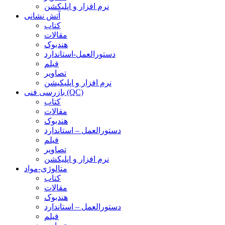
نرم افزار و اپلیکشن
آتش نشانی
کتاب
مقالات
هندبوک
دستورالعمل-استاندارد
فیلم
تصاویر
نرم افزار و اپلیکیشن
بازرسی فنی (QC)
کتاب
مقالات
هندبوک
دستورالعمل – استاندارد
فیلم
تصاویر
نرم افزار و اپلیکشن
متالوژی-مواد
کتاب
مقالات
هندبوک
دستورالعمل – استاندارد
فیلم