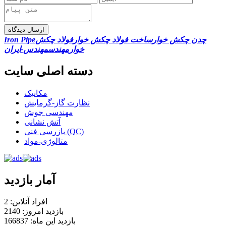
ارسال دیدگاه
چدن چکش خوار
ساخت فولاد چکش خوار
فولاد چکش
Iron Pipe
خوار
مهندس
مهندس-ایران
دسته اصلی سایت
مکانیک
نظارت گاز-گرمایش
مهندسی جوش
آتش نشانی
بازرسی فنی (QC)
متالوژی-مواد
آمار بازدید
افراد آنلاین: 2
بازدید امروز: 2140
بازدید این ماه: 166837