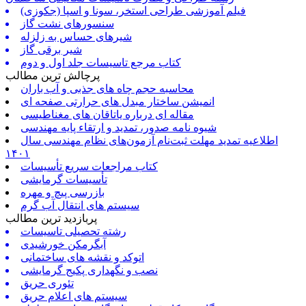
فیلم آموزشی طراحی استخر، سونا و اسپا (جکوزی)
سنسورهای نشت گاز
شیرهای حساس به زلزله
شیر برقی گاز
کتاب مرجع تاسیسات جلد اول و دوم
پرچالش ترین مطالب
محاسبه حجم چاه های جذبی و آب باران
انمیشن ساختار مبدل های حرارتی صفحه ای
مقاله ای درباره یاتاقان های مغناطیسی
شیوه نامه صدور، تمدید و ارتقاء پایه مهندسی
اطلاعیه تمدید مهلت ثبت‌نام آزمون‌های نظام مهندسی سال
۱۴۰۱
کتاب مراجعات سریع تأسیسات
تأسیسات گرمایشی
بازرسی پیچ و مهره
سیستم های انتقال آب گرم
پربازدید ترین مطالب
رشته تحصیلی تاسیسات
آبگرمکن خورشیدی
اتوکد و نقشه های ساختمانی
نصب و نگهداری پکیج گرمایشی
تئوری حریق
سیستم های اعلام حریق