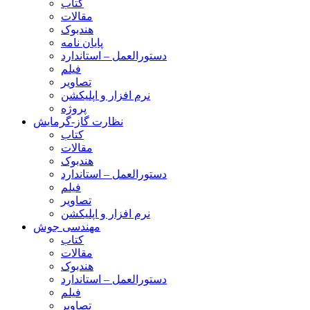
کتاب
مقالات
هندبوک
پایان نامه
دستورالعمل – استاندارد
فیلم
تصاویر
نرم افزار و اپلیکشن
پروژه
نظارت گاز-گرمایش
کتاب
مقالات
هندبوک
دستورالعمل – استاندارد
فیلم
تصاویر
نرم افزار و اپلیکشن
مهندسی جوش
کتاب
مقالات
هندبوک
دستورالعمل – استاندارد
فیلم
تصاویر