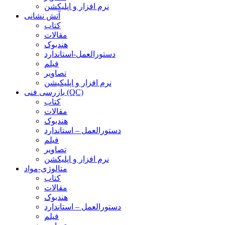
نرم افزار و اپلیکشن
آتش نشانی
کتاب
مقالات
هندبوک
دستورالعمل-استاندارد
فیلم
تصاویر
نرم افزار و اپلیکیشن
بازرسی فنی (QC)
کتاب
مقالات
هندبوک
دستورالعمل – استاندارد
فیلم
تصاویر
نرم افزار و اپلیکشن
متالوژی-مواد
کتاب
مقالات
هندبوک
دستورالعمل – استاندارد
فیلم