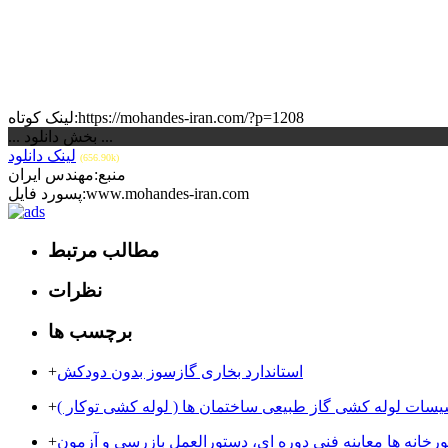
لینک کوتاه:https://mohandes-iran.com/?p=1208
... بخش دانلود ...
لینک دانلود
(656.90k)
منبع:مهندس ایران
پسورد فایل:www.mohandes-iran.com
مطالب مرتبط
نظرات
برچسب ها
استاندارد بخاری گازسوز بدون دودکش
+
سیسات لوله کشی گاز طبیعی ساختمان ها ( لوله کشی توکار )
+
+