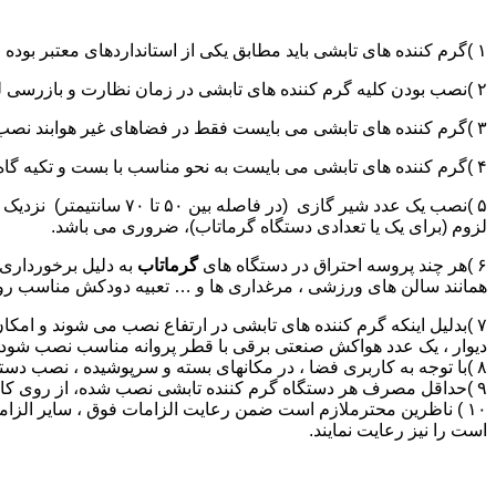
۱ )گرم کننده های تابشی باید مطابق یکی از استانداردهای معتبر بوده و از نظر ایمنی و عملکرد با استاندارد BS EN 416-1 مطابقت داشته باشد.
۲ )نصب بودن کلیه گرم کننده های تابشی در زمان نظارت و بازرسی لوله کشی گاز ضروری می باشد.
۳ )گرم کننده های تابشی می بایست فقط در فضاهای غیر هوابند نصب شوند.
۴ )گرم کننده های تابشی می بایست به نحو مناسب با بست و تکیه گاه محکم شده و در صورت نیاز در( سالن های ورزشی) به حفاظ مناسب جهت جلوگیری از برخورد اجسام (مانند توپ و … ) مجهز باشند.
لزوم (برای یک یا تعدادی دستگاه گرماتاب)، ضروری می باشد.
۶ )هر چند پروسه احتراق در دستگاه های
گرماتاب
به دلیل برخورداری 
همانند سالن های ورزشی ، مرغداری ها و … تعبیه دودکش مناسب رو
۷ )بدلیل اینکه گرم کننده های تابشی در ارتفاع نصب می شوند و ا
دیوار ، یک عدد هواکش صنعتی برقی با قطر پروانه مناسب نصب شود.
۸ )با توجه به کاربری فضا ، در مکانهای بسته و سرپوشیده ، نصب دستگاه اعلام خطر نشت گاز طبیعی و مونواکسیدکربن در ارتفاع مناسبی از کف توصیه می گردد.
۹ )حداقل مصرف هر دستگاه گرم کننده تابشی نصب شده، از روی کاتالوگ آن تعیین و در نقشه به عنوان مشعل دستگاه
۱۰ ) ناظرین محترملازم است ضمن رعایت الزامات فوق ، سایر الزام
است را نیز رعایت نمایند.