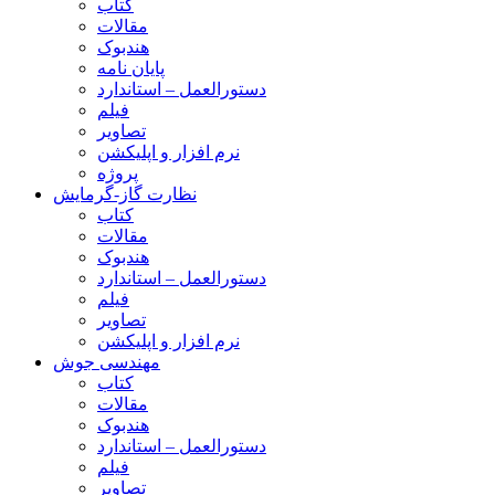
کتاب
مقالات
هندبوک
پایان نامه
دستورالعمل – استاندارد
فیلم
تصاویر
نرم افزار و اپلیکشن
پروژه
نظارت گاز-گرمایش
کتاب
مقالات
هندبوک
دستورالعمل – استاندارد
فیلم
تصاویر
نرم افزار و اپلیکشن
مهندسی جوش
کتاب
مقالات
هندبوک
دستورالعمل – استاندارد
فیلم
تصاویر