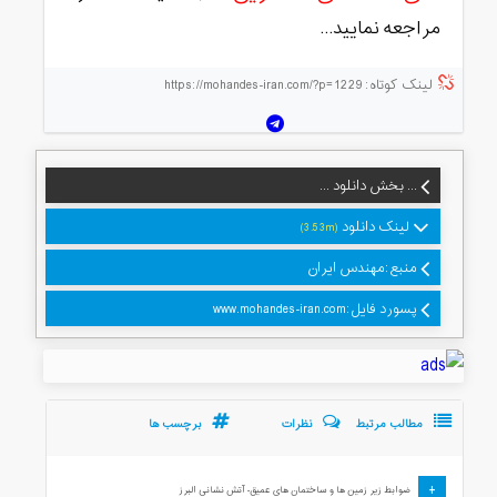
مراجعه نمایید…
لینک کوتاه:https://mohandes-iran.com/?p=1229
... بخش دانلود ...
لینک دانلود
(3.53m)
منبع:مهندس ایران
پسورد فایل:www.mohandes-iran.com
مطالب مرتبط
نظرات
برچسب ها
+
ضوابط زیر زمین ها و ساختمان های عمیق- آتش نشانی البرز