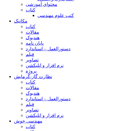
محتوای آموزشی
کتاب
کتب علوم مهندسی
مکانیک
کتاب
مقالات
هندبوک
پایان نامه
دستورالعمل – استاندارد
فیلم
تصاویر
نرم افزار و اپلیکشن
پروژه
نظارت گاز-گرمایش
کتاب
مقالات
هندبوک
دستورالعمل – استاندارد
فیلم
تصاویر
نرم افزار و اپلیکشن
مهندسی جوش
کتاب