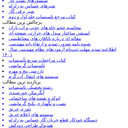
سنسورهای نشت گاز
شیرهای حساس به زلزله
شیر برقی گاز
کتاب مرجع تاسیسات جلد اول و دوم
پرچالش ترین مطالب
محاسبه حجم چاه های جذبی و آب باران
انمیشن ساختار مبدل های حرارتی صفحه ای
مقاله ای درباره یاتاقان های مغناطیسی
شیوه نامه صدور، تمدید و ارتقاء پایه مهندسی
اطلاعیه تمدید مهلت ثبت‌نام آزمون‌های نظام مهندسی سال
۱۴۰۱
کتاب مراجعات سریع تأسیسات
تأسیسات گرمایشی
بازرسی پیچ و مهره
سیستم های انتقال آب گرم
پربازدید ترین مطالب
رشته تحصیلی تاسیسات
آبگرمکن خورشیدی
اتوکد و نقشه های ساختمانی
نصب و نگهداری پکیج گرمایشی
تئوری حریق
سیستم های اعلام حریق
دستگاه خودکار قطع جریان گاز حساس به زلزله
هندبوک طراحی دودکش