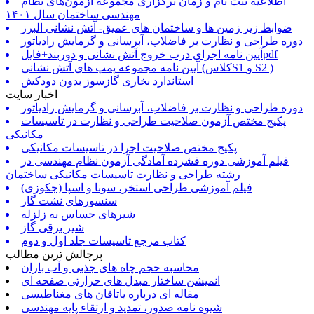
اطلاعیه ثبت نام و زمان برگزاری مجموعه آزمون‌های نظام
مهندسی ساختمان سال ۱۴۰۱
ضوابط زیر زمین ها و ساختمان های عمیق- آتش نشانی البرز
دوره طراحی و نظارت بر فاضلاب، آبرسانی و گرمایش رادیاتور
آیین نامه اجرای درب خروج آتش نشانی و دوربند+فایلpdf
آیین نامه مجموعه پمپ های آتش نشانی (کلاسS1 و S2 )
استاندارد بخاری گازسوز بدون دودکش
اخبار سایت
دوره طراحی و نظارت بر فاضلاب، آبرسانی و گرمایش رادیاتور
پکیج مختص آزمون صلاحیت طراحی و نظارت در تاسیسات
مکانیکی
پکیج مختص صلاحیت اجرا در تاسیسات مکانیکی
فیلم آموزشی دوره فشرده آمادگی آزمون نظام مهندسی در
رشته طراحی و نظارت تاسیسات مکانیکی ساختمان
فیلم آموزشی طراحی استخر، سونا و اسپا (جکوزی)
سنسورهای نشت گاز
شیرهای حساس به زلزله
شیر برقی گاز
کتاب مرجع تاسیسات جلد اول و دوم
پرچالش ترین مطالب
محاسبه حجم چاه های جذبی و آب باران
انمیشن ساختار مبدل های حرارتی صفحه ای
مقاله ای درباره یاتاقان های مغناطیسی
شیوه نامه صدور، تمدید و ارتقاء پایه مهندسی