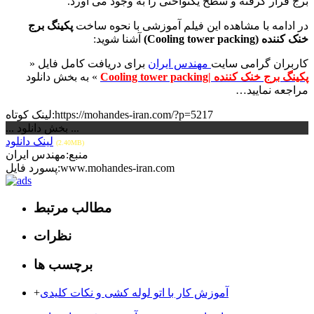
برج قرار گرفته و سطح یکنواختی را به وجود می آورد.
در ادامه با مشاهده این فیلم آموزشی با نحوه ساخت
پکینگ برج
خنک کننده (Cooling tower packing)
آشنا شوید:
کاربران گرامی سایت
مهندس ایران
برای دریافت کامل فایل «
پکینگ برج خنک کننده |Cooling tower packing
» به بخش دانلود
مراجعه نمایید…
لینک کوتاه:https://mohandes-iran.com/?p=5217
... بخش دانلود ...
لینک دانلود
(2.40MB)
منبع:مهندس ایران
پسورد فایل:www.mohandes-iran.com
مطالب مرتبط
نظرات
برچسب ها
آموزش کار با اتو لوله کشی و نکات کلیدی
+