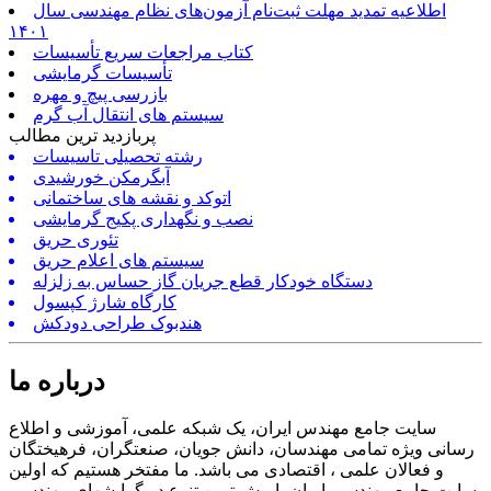
اطلاعیه تمدید مهلت ثبت‌نام آزمون‌های نظام مهندسی سال
۱۴۰۱
کتاب مراجعات سریع تأسیسات
تأسیسات گرمایشی
بازرسی پیچ و مهره
سیستم های انتقال آب گرم
پربازدید ترین مطالب
رشته تحصیلی تاسیسات
آبگرمکن خورشیدی
اتوکد و نقشه های ساختمانی
نصب و نگهداری پکیج گرمایشی
تئوری حریق
سیستم های اعلام حریق
دستگاه خودکار قطع جریان گاز حساس به زلزله
کارگاه شارژ کپسول
هندبوک طراحی دودکش
درباره ما
سایت جامع مهندس ایران، یک شبکه علمی، آموزشی و اطلاع
رسانی ویژه تمامی مهندسان، دانش جویان، صنعتگران، فرهیختگان
و فعالان علمی ، اقتصادی می باشد. ما مفتخر هستیم که اولین
سایت جامع مهندسی ایران با بیش ترین تنوع در گرایشهای مهندسی