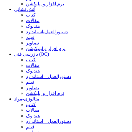
نرم افزار و اپلیکشن
آتش نشانی
کتاب
مقالات
هندبوک
دستورالعمل-استاندارد
فیلم
تصاویر
نرم افزار و اپلیکیشن
بازرسی فنی (QC)
کتاب
مقالات
هندبوک
دستورالعمل – استاندارد
فیلم
تصاویر
نرم افزار و اپلیکشن
متالوژی-مواد
کتاب
مقالات
هندبوک
دستورالعمل – استاندارد
فیلم