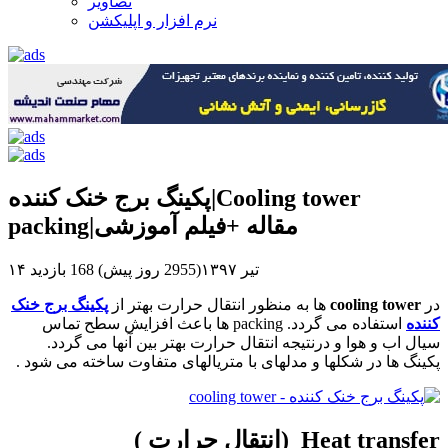
تصاویر
نرم افزار و اپلیکشن
پکینگ برج خنک کننده|Cooling tower
packing|مقاله +فیلم آموزشی
۱۴ تیر ۱۳۹۷(2955 روز پیش)
168 بازدید
در
cooling tower
ها به منظور انتقال حرارت بهتر از
پکینگ برج خنک
کننده
استفاده می گردد.
packing
ها باعث افزایش سطح تماس
سیال اب و هوا و درنتیجه انتقال حرارت بهتر بین آنها می گردد.
پکینگ ها در شکلها و مدلهای با متریالهای متفاوت ساخته می شود .
Heat transfer
(انتقال حرارت )