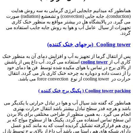
همانطور که میدانیم جابجایی انرژی گرمایی به سه روش هدایت
(
(conduction
، جابه جایی
convection)
) و تشعشع (
radiation
) صورت
می گیرد. در پالایشگاه هل در بیشتر مواقع به منظور خنک کاری
تجهیزات از سیال عامل آب و هوا به روش جابه جابب استفاده می
گردد.
Cooling tower
(برجهای خنک کننده)
پس از انتقال گرما از تجهیز به آب و افزایش دمای آن به منظور خنک
کاری آب از
cooling tower
استفاده می گردد. آب داغ پس از پاشش
از بالای برج در تماس با هوای مکیده شده توسط فن ها دمای خود
را از دست داده و دوباره به چرخه خنک کاری باز می گردد. انتقال
حرارت در
cooling tower
از نوع
force convection
می باشد.
Cooling tower packing
( پکینگ برج خنک کننده )
همانطور که گفته شد سیال آب و هوا در تبادل حرارتی با یکدیگر می
باشد و هرچه قدر سطح تبادل بیشتر باشد انتقال حرارت بهتری
انجام می گیرد . به همین منظور از طراحی مختلفی برای بالا بردن
این سطح تماس استفاده می گردد. پکینگ ها از سطوح مواج که بر
روی هم قرارگرفته تشکیل گردیده است که به مانند کندو عسل
دارای شبکه های هم راستا می باشد آب داغ از بالای برج توسط نازل