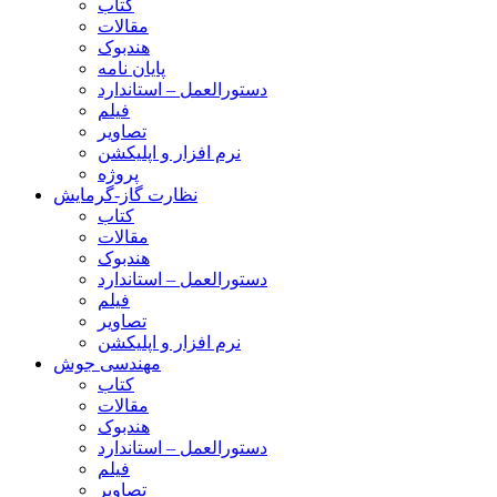
کتاب
مقالات
هندبوک
پایان نامه
دستورالعمل – استاندارد
فیلم
تصاویر
نرم افزار و اپلیکشن
پروژه
نظارت گاز-گرمایش
کتاب
مقالات
هندبوک
دستورالعمل – استاندارد
فیلم
تصاویر
نرم افزار و اپلیکشن
مهندسی جوش
کتاب
مقالات
هندبوک
دستورالعمل – استاندارد
فیلم
تصاویر