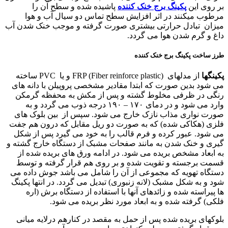
بر روی این
پکینگ برج خنک کننده
پاشیده شده و سطح آن را
مرطوب میکنند در اثر افزایش سطح تماس دو سیال آب و هوا
میزان تبادل حرارتی بیشتری صورت گرفته و موجب خنک شدن آب
داغ و گرم شدن هوا می گردد.
طرز ساخت پکینگ برج خنک کننده
پکینگها
از مدلهای
FRP (Fiber reinforce plastic)
و یا
PVC
ساخته
می شود بدین صورت که ابتدا مقادیر مشخصی پروپیلن با دانه های
رنگی در ظرفی مخلوط گشته و پس از مکش به محفظه گرمکن
وارد می شود و در دمای ۱۷۰ – ۱۹۰ درجه ذوب می گردد و به
صورت نواری مذاب نازک خارج می شود. سپس از بین بلوک های
فلزی (هکاکی شده) که به صورت دو ریل مقابل که درون هم جفت
می شود. عبور کرده و فرم قالب را به خود می گیرد پس از شکل
گیری و خنک شدن به مانند صفحات مشبک از دستگاه خارج گشته و
به ابعاد مشخص بریده می شود. در ادامه ورق های بریده شده از
قسمت برجسته و تقویت شده و بر روی هم قرار گرفته و توسط
دستگاه تهویه که مجموعی از آن را شامل می باشد جوش داده می
شود و به شکل مشبک (لانه زنبوری) تبدیل می گردد. در انتها پکینگ
ها پیراسته شده و زائدهای آنها با استفاده از دستگاه برش (اره
فلکی) گرفته شده و به ابعاد مورد نظر بریده می شود.
بلوکهای بریده شده پس از حمل به مقصد در کنارهم درلایه میانی