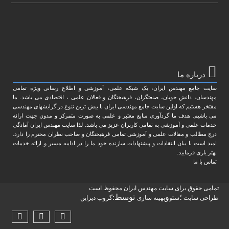
درباره ما
سایت جامع مهندس ایران، یک شبکه علمی، آموزشی و اطلاع رسانی ویژه تمامی
مهندسان، دانش جویان، صنعتگران، فرهیختگان و فعالان علمی ، اقتصادی می باشد. ما
مفتخر هستیم که اولین سایت جامع مهندسی ایران با بیش ترین تنوع در گرایشهای مهندسی
می باشیم. هدف ما گردآوری منابع معتبر و علمی به صورت متمرکز و مدون جهت ارائه
خدمات علمی و آموزشی به تمامی کاربران عزیز می باشد. لذا سایت مهندس ایران آمادگی
درج مطالب و مقالات علمی و آموزشی تمامی فرهیختگان و صاحب نظران محترم را دارد.
امید است با بیان انتقادات و پیشنهادات سازنده خود ما را در ادامه مسیر و ارائه خدمات
بهتر یاری فرمایید.
تماس با ما
تمامی حقوق برای سایت مهندس ایران محفوظ است
؛
و
توسط:
طراحی سایت
سئو
بهینه سازی
گروپ دیزاین