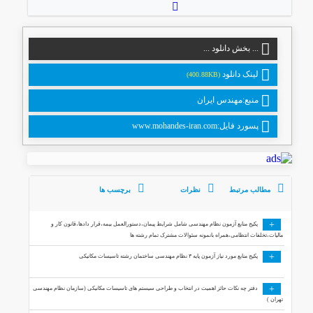
... بخش دانلود ...
لینک دانلود
(400.88KB)
منبع:مهندس ایران
پسورد فایل:www.mohandes-iran.com
مطالب مرتبط
نظرات
برچسب ها
+
پکیج منابع آزمون نظام مهندسی شامل شرایط پیمان،دستورالعمل بیمه،قرار دادها،قانون کار و
مالیات،تخلفات انتظامی،همراه بانمونه سئوالات مشترک تمام رشته ها
+
پکیج منابع مورد نیاز آزمون پایه ۳ نظام مهندسی ساختمان رشته تاسیسات مکانیکی
+
دفتر چه نکات حائز اهمیت در انتخاب و طراحی سیستم های تاسیسات مکانیکی (سازمان نظام مهندسی
تهران )