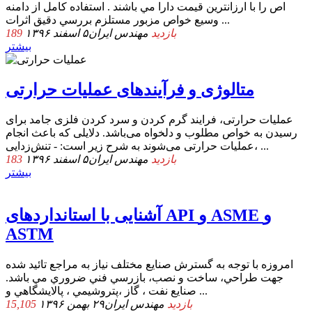
اص را با ارزانترين قيمت دارا مي باشند . استفاده كامل از دامنه
وسيع خواص مزبور مستلزم بررسي دقيق اثرات ...
189 بازدید
مهندس ایران
۵ اسفند ۱۳۹۶
بیشتر
متالوژی و فرآیندهای عملیات حرارتی
عملیات حرارتی، فرایند گرم کردن و سرد کردن فلزی جامد برای
رسیدن به خواص مطلوب و دلخواه می‌باشد. دلایلی که باعث انجام
عملیات حرارتی می‌شوند به شرح زیر است: - تنش‌زدایی، ...
183 بازدید
مهندس ایران
۵ اسفند ۱۳۹۶
بیشتر
آشنایی با استانداردهای API و ASME و
ASTM
اﻣﺮوزه ﺑﺎ ﺗﻮﺟﻪ ﺑﻪ ﮔﺴﺘﺮش ﺻﻨﺎﻳﻊ ﻣﺨﺘﻠﻒ ﻧﻴﺎز ﺑﻪ ﻣﺮاﺟﻊ ﺗﺎﺋﻴﺪ ﺷﺪه
ﺟﻬﺖ ﻃﺮاﺣﻲ، ﺳﺎﺧﺖ و ﻧﺼﺐ، ﺑﺎزرﺳﻲ ﻓﻨﻲ ﺿﺮوري ﻣﻲ ﺑﺎﺷﺪ.
ﺻﻨﺎﻳﻊ ﻧﻔﺖ ، ﮔﺎز ،ﭘﺘﺮوﺷﻴﻤﻲ ، ﭘﺎﻻﻳﺸﮕﺎﻫﻲ و ...
15,105 بازدید
مهندس ایران
۲۹ بهمن ۱۳۹۶