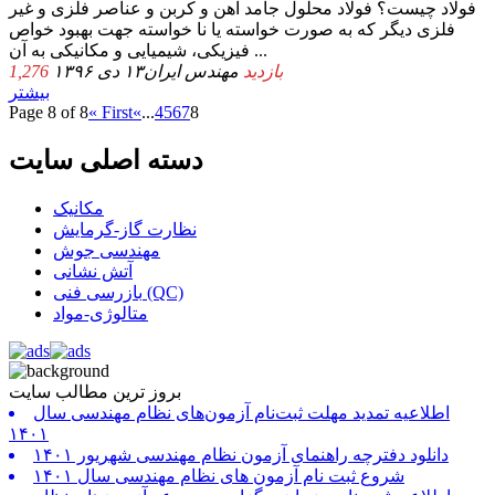
فولاد چیست؟ فولاد محلول جامد آهن و کربن و عناصر فلزی و غیر
فلزی دیگر که به صورت خواسته یا نا خواسته جهت بهبود خواص
فیزیکی، شیمیایی و مکانیکی به آن ...
1,276 بازدید
مهندس ایران
۱۳ دی ۱۳۹۶
بیشتر
Page 8 of 8
« First
«
...
4
5
6
7
8
دسته اصلی سایت
مکانیک
نظارت گاز-گرمایش
مهندسی جوش
آتش نشانی
بازرسی فنی (QC)
متالوژی-مواد
بروز ترین مطالب سایت
اطلاعیه تمدید مهلت ثبت‌نام آزمون‌های نظام مهندسی سال
۱۴۰۱
دانلود دفترچه راهنمای آزمون نظام مهندسی شهریور ۱۴۰۱
شروع ثبت نام آزمون های نظام مهندسی سال ۱۴۰۱