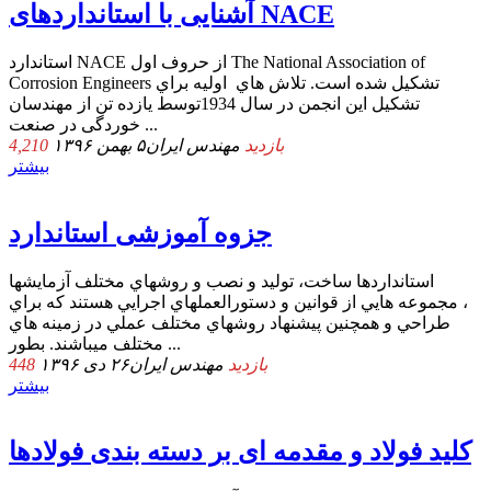
آﺷﻨﺎﯾﯽ ﺑﺎ اﺳﺘﺎﻧﺪاردﻫﺎی NACE
استاندارد NACE از ﺣﺮوف اول The National Association of
Corrosion Engineers ﺗﺸﮑﯿﻞ ﺷﺪه اﺳﺖ. ﺗﻼش ﻫﺎي اوﻟﯿﻪ ﺑﺮاي
ﺗﺸﮑﯿﻞ اﯾﻦ اﻧﺠﻤﻦ در ﺳﺎل 1934ﺗﻮﺳﻂ ﯾﺎزده ﺗﻦ از ﻣﻬﻨﺪﺳﺎن
ﺧﻮردﮔﯽ در ﺻﻨﻌﺖ ...
4,210 بازدید
مهندس ایران
۵ بهمن ۱۳۹۶
بیشتر
جزوه آموزشی استاندارد
اﺳﺘﺎﻧﺪاردﻫﺎ ﺳﺎﺧﺖ، ﺗﻮﻟﻴﺪ و ﻧﺼﺐ و روﺷﻬﺎي ﻣﺨﺘﻠﻒ آزﻣﺎﻳﺸﻬﺎ
، ﻣﺠﻤﻮﻋﻪ ﻫﺎﻳﻲ از ﻗﻮاﻧﻴﻦ و دﺳﺘﻮراﻟﻌﻤﻠﻬﺎي اﺟﺮاﻳﻲ ﻫﺴﺘﻨﺪ ﻛﻪ ﺑﺮاي
ﻃﺮاﺣﻲ و ﻫﻤﭽﻨﻴﻦ ﭘﻴﺸﻨﻬﺎد روﺷﻬﺎي ﻣﺨﺘﻠﻒ ﻋﻤﻠﻲ در زﻣﻴﻨﻪ ﻫﺎي
ﻣﺨﺘﻠﻒ ﻣﻴﺒﺎﺷﻨﺪ. بطور ...
448 بازدید
مهندس ایران
۲۶ دی ۱۳۹۶
بیشتر
کلید فولاد و مقدمه ای بر دسته بندی فولادها