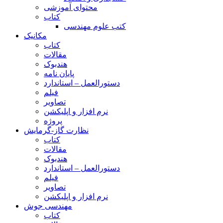
محتوای آموزشی
کتاب
کتب علوم مهندسی
مکانیک
کتاب
مقالات
هندبوک
پایان نامه
دستورالعمل – استاندارد
فیلم
تصاویر
نرم افزار و اپلیکشن
پروژه
نظارت گاز-گرمایش
کتاب
مقالات
هندبوک
دستورالعمل – استاندارد
فیلم
تصاویر
نرم افزار و اپلیکشن
مهندسی جوش
کتاب