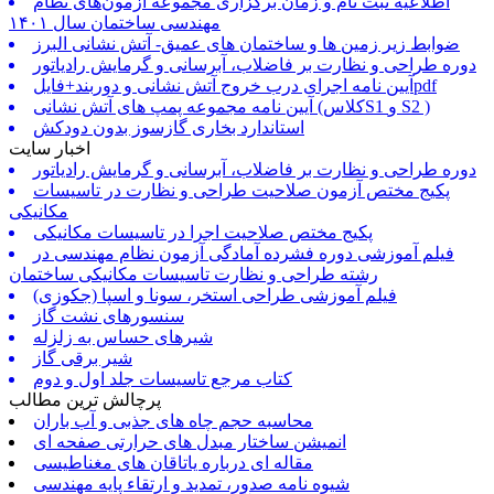
اطلاعیه ثبت نام و زمان برگزاری مجموعه آزمون‌های نظام
مهندسی ساختمان سال ۱۴۰۱
ضوابط زیر زمین ها و ساختمان های عمیق- آتش نشانی البرز
دوره طراحی و نظارت بر فاضلاب، آبرسانی و گرمایش رادیاتور
آیین نامه اجرای درب خروج آتش نشانی و دوربند+فایلpdf
آیین نامه مجموعه پمپ های آتش نشانی (کلاسS1 و S2 )
استاندارد بخاری گازسوز بدون دودکش
اخبار سایت
دوره طراحی و نظارت بر فاضلاب، آبرسانی و گرمایش رادیاتور
پکیج مختص آزمون صلاحیت طراحی و نظارت در تاسیسات
مکانیکی
پکیج مختص صلاحیت اجرا در تاسیسات مکانیکی
فیلم آموزشی دوره فشرده آمادگی آزمون نظام مهندسی در
رشته طراحی و نظارت تاسیسات مکانیکی ساختمان
فیلم آموزشی طراحی استخر، سونا و اسپا (جکوزی)
سنسورهای نشت گاز
شیرهای حساس به زلزله
شیر برقی گاز
کتاب مرجع تاسیسات جلد اول و دوم
پرچالش ترین مطالب
محاسبه حجم چاه های جذبی و آب باران
انمیشن ساختار مبدل های حرارتی صفحه ای
مقاله ای درباره یاتاقان های مغناطیسی
شیوه نامه صدور، تمدید و ارتقاء پایه مهندسی