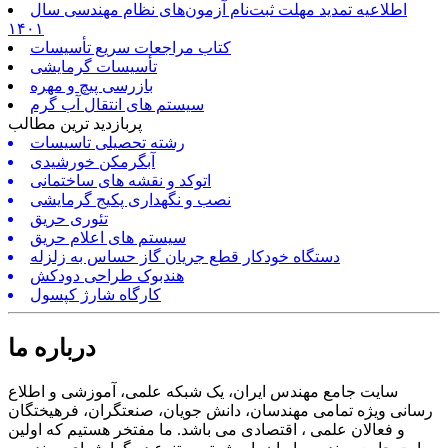
اطلاعیه تمدید مهلت ثبت‌نام آزمون‌های نظام مهندسی سال
۱۴۰۱
کتاب مراجعات سریع تأسیسات
تأسیسات گرمایشی
بازرسی پیچ و مهره
سیستم های انتقال آب گرم
پربازدید ترین مطالب
رشته تحصیلی تاسیسات
آبگرمکن خورشیدی
اتوکد و نقشه های ساختمانی
نصب و نگهداری پکیج گرمایشی
تئوری حریق
سیستم های اعلام حریق
دستگاه خودکار قطع جریان گاز حساس به زلزله
هندبوک طراحی دودکش
کارگاه شارژ کپسول
درباره ما
سایت جامع مهندس ایران، یک شبکه علمی، آموزشی و اطلاع
رسانی ویژه تمامی مهندسان، دانش جویان، صنعتگران، فرهیختگان
و فعالان علمی ، اقتصادی می باشد. ما مفتخر هستیم که اولین