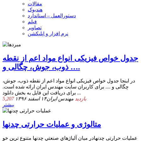
مقالات
هندبوک
دستورالعمل – استاندارد
فیلم
تصاویر
نرم افزار و اپلیکشن
جدول خواص فیزیکی انواع مواد اعم از نقطه
ذوب، جوش، چگالی و ….
در اینجا جدول خواص فیزیکی انواع مواد اعم از نقطه ذوب، جوش،
چگالی و .... برای کاربران سایت مهندس ایران ارائه شده است.
برای دریافت این فایل به بخش دانلود ...
5,207 بازدید
مهندس ایران
۱۴ اسفند ۱۳۹۶
بیشتر
متالوژی و عملیات حرارتی چدنها
عملیات حرارتی چدنها​ در ميان آلياژهاي صنعتي چدنها متنوع ترين خو