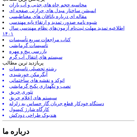
محاسبه حجم چاه های جذبی و آب باران
انمیشن ساختار مبدل های حرارتی صفحه ای
مقاله ای درباره یاتاقان های مغناطیسی
شیوه نامه صدور، تمدید و ارتقاء پایه مهندسی
اطلاعیه تمدید مهلت ثبت‌نام آزمون‌های نظام مهندسی سال
۱۴۰۱
کتاب مراجعات سریع تأسیسات
تأسیسات گرمایشی
بازرسی پیچ و مهره
سیستم های انتقال آب گرم
پربازدید ترین مطالب
رشته تحصیلی تاسیسات
آبگرمکن خورشیدی
اتوکد و نقشه های ساختمانی
نصب و نگهداری پکیج گرمایشی
تئوری حریق
سیستم های اعلام حریق
دستگاه خودکار قطع جریان گاز حساس به زلزله
کارگاه شارژ کپسول
هندبوک طراحی دودکش
درباره ما