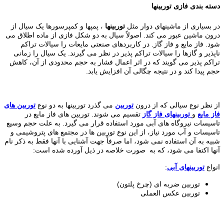
دسته بندی فازی توربینها
در بسیاری از ماشینهای دوار مثل
توربینها
، پمپها و کمپرسورها یک سیال از
درون ماشین عبور می کند. اصولاً سیال به دو شکل فازی از ماده اطلاق می
شود. فاز مایع و فاز گاز. در کاربردهای صنعتی مایعات را سیالات تراکم
ناپذیر و گازها را سیالات تراکم پذیر در نظر می گیرند. یک سیال را زمانی
تراکم پذیر می گویند که در اثر اعمال فشار به حجم محدودی از آن، کاهش
حجم پیدا کند و در نتیجه چگالی آن افزایش یابد.
از نظر نوع سیالی که از درون
توربین
می گذرد توربینها به دو نوع
توربین های
فاز مایع
و
توربینهای فاز گاز
تقسیم می شوند. توربین های فاز مایع در
تاسیسات نیروگاه های آبی مورد استفاده قرار می گیرد. به علت حجم وسیع
تاسیسات و آب مورد نیاز، از این نوع توربین ها در مجتمع های پتروشیمی و
شبیه به آن استفاده نمی شود، اما صرفاً جهت آشنایی با آنها فقط به ذکر نام
آنها اکتفا می شود، که به صورت خلاصه در ذیل آورده شده است:
انواع
توربینهای آبی
:
توربین ضربه ای (چرخ پلتون)
توربین عکس العملی