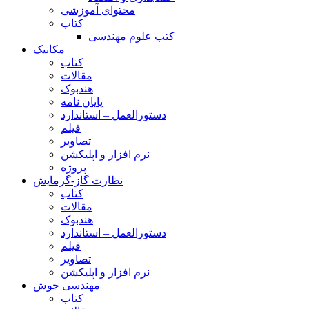
محتوای آموزشی
کتاب
کتب علوم مهندسی
مکانیک
کتاب
مقالات
هندبوک
پایان نامه
دستورالعمل – استاندارد
فیلم
تصاویر
نرم افزار و اپلیکشن
پروژه
نظارت گاز-گرمایش
کتاب
مقالات
هندبوک
دستورالعمل – استاندارد
فیلم
تصاویر
نرم افزار و اپلیکشن
مهندسی جوش
کتاب