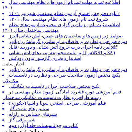
اطلاعیه تمدید مهلت ثبت‌نام آزمون‌های نظام مهندسی سال
۱۴۰۱
دانلود دفترچه راهنمای آزمون نظام مهندسی شهریور ۱۴۰۱
شروع ثبت نام آزمون های نظام مهندسی سال ۱۴۰۱
اطلاعیه ثبت نام و زمان برگزاری مجموعه آزمون‌های نظام
مهندسی ساختمان سال ۱۴۰۱
ضوابط زیر زمین ها و ساختمان های عمیق- آتش نشانی البرز
دوره طراحی و نظارت بر فاضلاب، آبرسانی و گرمایش رادیاتور
آیین نامه اجرای درب خروج آتش نشانی و دوربند+فایلpdf
آیین نامه مجموعه پمپ های آتش نشانی (کلاسS1 و S2 )
استاندارد بخاری گازسوز بدون دودکش
اخبار سایت
دوره طراحی و نظارت بر فاضلاب، آبرسانی و گرمایش رادیاتور
پکیج مختص آزمون صلاحیت طراحی و نظارت در تاسیسات
مکانیکی
پکیج مختص صلاحیت اجرا در تاسیسات مکانیکی
فیلم آموزشی دوره فشرده آمادگی آزمون نظام مهندسی در
رشته طراحی و نظارت تاسیسات مکانیکی ساختمان
فیلم آموزشی طراحی استخر، سونا و اسپا (جکوزی)
سنسورهای نشت گاز
شیرهای حساس به زلزله
شیر برقی گاز
کتاب مرجع تاسیسات جلد اول و دوم
پرچالش ترین مطالب