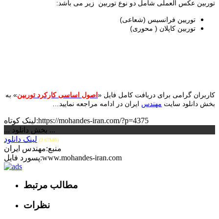
توربین عکس العملی شامل دو نوع توربین زیر می باشد:
توریین فرانسیس (شعاعی)
توربین کاپلان ( محوری)
کاربران گرامی برای دریافت کامل فایل «
اصول اساسی کارکرد توربین
» به
بخش دانلود سایت
مهندس
ایران در ادامه مراجعه نمایید…
لینک کوتاه:https://mohandes-iran.com/?p=4375
... بخش دانلود ...
لینک دانلود
(2.67MB)
منبع:مهندس ایران
پسورد فایل:www.mohandes-iran.com
مطالب مرتبط
نظرات