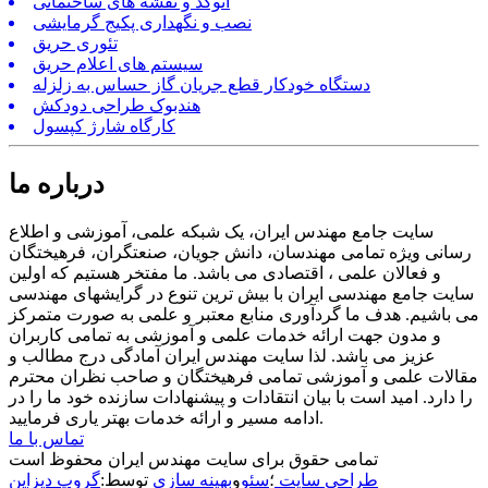
اتوکد و نقشه های ساختمانی
نصب و نگهداری پکیج گرمایشی
تئوری حریق
سیستم های اعلام حریق
دستگاه خودکار قطع جریان گاز حساس به زلزله
هندبوک طراحی دودکش
کارگاه شارژ کپسول
درباره ما
سایت جامع مهندس ایران، یک شبکه علمی، آموزشی و اطلاع
رسانی ویژه تمامی مهندسان، دانش جویان، صنعتگران، فرهیختگان
و فعالان علمی ، اقتصادی می باشد. ما مفتخر هستیم که اولین
سایت جامع مهندسی ایران با بیش ترین تنوع در گرایشهای مهندسی
می باشیم. هدف ما گردآوری منابع معتبر و علمی به صورت متمرکز
و مدون جهت ارائه خدمات علمی و آموزشی به تمامی کاربران
عزیز می باشد. لذا سایت مهندس ایران آمادگی درج مطالب و
مقالات علمی و آموزشی تمامی فرهیختگان و صاحب نظران محترم
را دارد. امید است با بیان انتقادات و پیشنهادات سازنده خود ما را در
ادامه مسیر و ارائه خدمات بهتر یاری فرمایید.
تماس با ما
تمامی حقوق برای سایت مهندس ایران محفوظ است
طراحی سایت
؛
سئو
و
بهینه سازی
توسط:
گروپ دیزاین