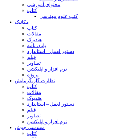
محتوای آموزشی
کتاب
کتب علوم مهندسی
مکانیک
کتاب
مقالات
هندبوک
پایان نامه
دستورالعمل – استاندارد
فیلم
تصاویر
نرم افزار و اپلیکشن
پروژه
نظارت گاز-گرمایش
کتاب
مقالات
هندبوک
دستورالعمل – استاندارد
فیلم
تصاویر
نرم افزار و اپلیکشن
مهندسی جوش
کتاب