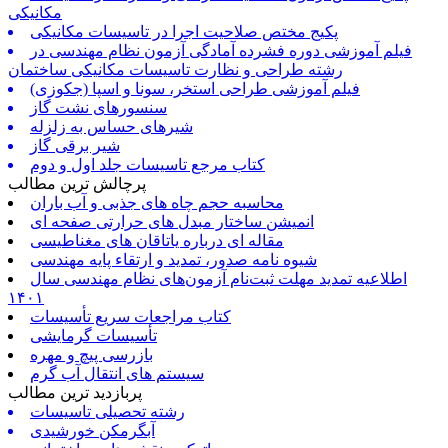
مکانیکی
پکیج مختص صلاحیت اجرا در تاسیسات مکانیکی
فیلم آموزشی دوره فشرده آمادگی آزمون نظام مهندسی در
رشته طراحی و نظارت تاسیسات مکانیکی ساختمان
فیلم آموزشی طراحی استخر، سونا و اسپا (جکوزی)
سنسورهای نشت گاز
شیرهای حساس به زلزله
شیر برقی گاز
کتاب مرجع تاسیسات جلد اول و دوم
پرچالش ترین مطالب
محاسبه حجم چاه های جذبی و آب باران
انمیشن ساختار مبدل های حرارتی صفحه ای
مقاله ای درباره یاتاقان های مغناطیسی
شیوه نامه صدور، تمدید و ارتقاء پایه مهندسی
اطلاعیه تمدید مهلت ثبت‌نام آزمون‌های نظام مهندسی سال
۱۴۰۱
کتاب مراجعات سریع تأسیسات
تأسیسات گرمایشی
بازرسی پیچ و مهره
سیستم های انتقال آب گرم
پربازدید ترین مطالب
رشته تحصیلی تاسیسات
آبگرمکن خورشیدی