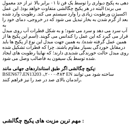
دهی به پکیج دیواری را توسط یک فن تا ۰۱ برابر بالا تر از حد معمول
می برند) البته در هر پکیج چگالشی متفاوت خواهد بود(. این عمل
اکسیژن ورطوبت زیادی را وارد سیستم می کند. رطوبت وارد شده
بعد از گرم شدن به بخار تبدیل می شود که در خروجی، دمای خود را
به
آب سرد می دهد و سرد می شود؛ و به شکل قطرات آب روی مبدل
قرار می گیرد که این عمل را کندانس می گویند. (اسم این پکیج ها از
همین عمل گرفته شده). به همین جهت مبدل این نوع از پکیج ها باید
درمقابل خوردگی بسیار مقاوم باشند. چرا که قطرات تشکیل شده
روی مبدل حالت خورندگی شدیدی دارند؛ که نهایتا رطوبت های ایجاد
شده توسط یک سیفون به فاضالب وصل می شود.
پکیج چگالشی اگر طبق استانداردهای جهانی مانند:
BSEN677،EN13203 ،,۲۰۰۰-۴۸۳ EN ساخته شود می توانند
راندمان بالای صد در صد را نیز فراهم کنند.
مهم ترین مزیت های پکیج چگالشی :