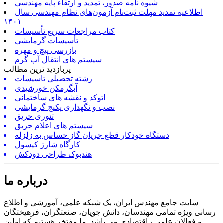
شیوه نامه صدور، تمدید و ارتقاء پایه مهندسی
اطلاعیه تمدید مهلت ثبت‌نام آزمون‌های نظام مهندسی سال
۱۴۰۱
کتاب مراجعات سریع تأسیسات
تأسیسات گرمایشی
بازرسی پیچ و مهره
سیستم های انتقال آب گرم
پربازدید ترین مطالب
رشته تحصیلی تاسیسات
آبگرمکن خورشیدی
اتوکد و نقشه های ساختمانی
نصب و نگهداری پکیج گرمایشی
تئوری حریق
سیستم های اعلام حریق
دستگاه خودکار قطع جریان گاز حساس به زلزله
کارگاه شارژ کپسول
هندبوک طراحی دودکش
درباره ما
سایت جامع مهندس ایران، یک شبکه علمی، آموزشی و اطلاع
رسانی ویژه تمامی مهندسان، دانش جویان، صنعتگران، فرهیختگان
و فعالان علمی ، اقتصادی می باشد. ما مفتخر هستیم که اولین