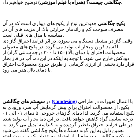
توضیح خواهیم داد.
چگالشی چیست؟ (همراه با فیلم اموزشی)
پکیج چگالشی
جدیدترین نوع از پکیج های دیواری است که در آن
مصرف سوخت کم و راندمان حرارتی بالا، از مزیت های آن در
مقایسه با مدل های قبلی است.
وقتی گاز در مشعل دستگاه می سوزد، در اثر فرآیند احتراق گاز دی
اکسید کربن و بخار آب تولید می گردد. در پکیج های معمولی
محصوالت احتراق با دمای بالا (۱۵۰ تا ۳۰۰ درجه سانتی گراد) از
دودکش خارج می شود. با توجه به اینکه در این دما آب در فاز بخار
قرار دارد بخشی از انرژی گرمایی از طریق خروج محصولات احتراق
با دمای باال هدر می رود.
با اعمال تغییرات در طراحی
(Condesing)
سیستم های چگالشی
در
پکیج، از محصوالت احتراق برای پیش گرمایش آب سرد ورودی به
پکیج استفاده می گردد. لذا دمای گازهای خروجی تا دمای ۰۱ الی ۰۱
درجه سانتی گراد کاهش خواهد یافت. در این دما بخار آب تولید شده
در طی فرآیند احتراق تقطیر گردیده و به کنداسه تبدیل می گردد. به
همین دلیل به این گونه دستگاه ها پکیج چگالشی گفته می شود.
در پکیج چگالشی دود حاصل از احتراق به عنوان یک مزیت شناخته