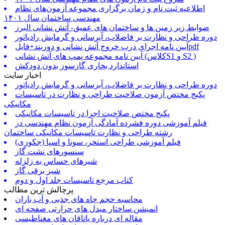
اطلاعیه ثبت نام و زمان برگزاری مجموعه آزمون‌های نظام
مهندسی ساختمان سال ۱۴۰۱
ضوابط زیر زمین ها و ساختمان های عمیق- آتش نشانی البرز
دوره طراحی و نظارت بر فاضلاب، آبرسانی و گرمایش رادیاتور
آیین نامه اجرای درب خروج آتش نشانی و دوربند+فایلpdf
آیین نامه مجموعه پمپ های آتش نشانی (کلاسS1 و S2 )
استاندارد بخاری گازسوز بدون دودکش
اخبار سایت
دوره طراحی و نظارت بر فاضلاب، آبرسانی و گرمایش رادیاتور
پکیج مختص آزمون صلاحیت طراحی و نظارت در تاسیسات
مکانیکی
پکیج مختص صلاحیت اجرا در تاسیسات مکانیکی
فیلم آموزشی دوره فشرده آمادگی آزمون نظام مهندسی در
رشته طراحی و نظارت تاسیسات مکانیکی ساختمان
فیلم آموزشی طراحی استخر، سونا و اسپا (جکوزی)
سنسورهای نشت گاز
شیرهای حساس به زلزله
شیر برقی گاز
کتاب مرجع تاسیسات جلد اول و دوم
پرچالش ترین مطالب
محاسبه حجم چاه های جذبی و آب باران
انمیشن ساختار مبدل های حرارتی صفحه ای
مقاله ای درباره یاتاقان های مغناطیسی