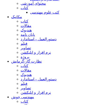
محتوای آموزشی
کتاب
کتب علوم مهندسی
مکانیک
کتاب
مقالات
هندبوک
پایان نامه
دستورالعمل – استاندارد
فیلم
تصاویر
نرم افزار و اپلیکشن
پروژه
نظارت گاز-گرمایش
کتاب
مقالات
هندبوک
دستورالعمل – استاندارد
فیلم
تصاویر
نرم افزار و اپلیکشن
مهندسی جوش
کتاب