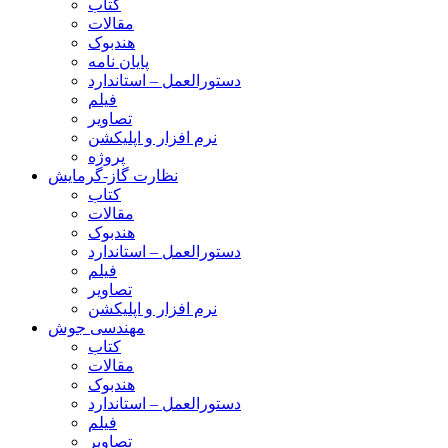
کتاب
مقالات
هندبوک
پایان نامه
دستورالعمل – استاندارد
فیلم
تصاویر
نرم افزار و اپلیکشن
پروژه
نظارت گاز-گرمایش
کتاب
مقالات
هندبوک
دستورالعمل – استاندارد
فیلم
تصاویر
نرم افزار و اپلیکشن
مهندسی جوش
کتاب
مقالات
هندبوک
دستورالعمل – استاندارد
فیلم
تصاویر