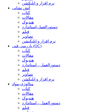
نرم افزار و اپلیکشن
آتش نشانی
کتاب
مقالات
هندبوک
دستورالعمل-استاندارد
فیلم
تصاویر
نرم افزار و اپلیکیشن
بازرسی فنی (QC)
کتاب
مقالات
هندبوک
دستورالعمل – استاندارد
فیلم
تصاویر
نرم افزار و اپلیکشن
متالوژی-مواد
کتاب
مقالات
هندبوک
دستورالعمل – استاندارد
فیلم