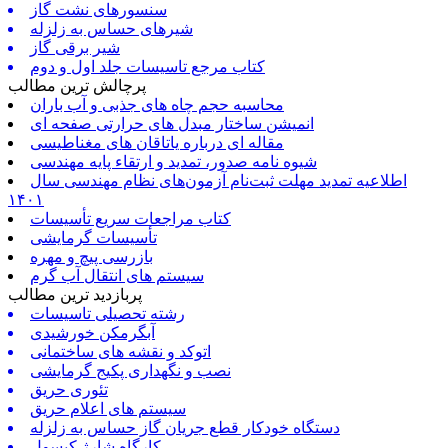
سنسورهای نشت گاز
شیرهای حساس به زلزله
شیر برقی گاز
کتاب مرجع تاسیسات جلد اول و دوم
پرچالش ترین مطالب
محاسبه حجم چاه های جذبی و آب باران
انمیشن ساختار مبدل های حرارتی صفحه ای
مقاله ای درباره یاتاقان های مغناطیسی
شیوه نامه صدور، تمدید و ارتقاء پایه مهندسی
اطلاعیه تمدید مهلت ثبت‌نام آزمون‌های نظام مهندسی سال
۱۴۰۱
کتاب مراجعات سریع تأسیسات
تأسیسات گرمایشی
بازرسی پیچ و مهره
سیستم های انتقال آب گرم
پربازدید ترین مطالب
رشته تحصیلی تاسیسات
آبگرمکن خورشیدی
اتوکد و نقشه های ساختمانی
نصب و نگهداری پکیج گرمایشی
تئوری حریق
سیستم های اعلام حریق
دستگاه خودکار قطع جریان گاز حساس به زلزله
کارگاه شارژ کپسول