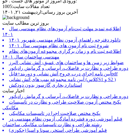
ورودی امروز از موتور های جست . جو:
تعداد مقالات سایت:1005
آخرین بروز رسانی:اردیبهشت ۲۱, ۱۴۰۱
بروز ترین مطالب سایت
اطلاعیه تمدید مهلت ثبت‌نام آزمون‌های نظام مهندسی سال
۱۴۰۱
دانلود دفترچه راهنمای آزمون نظام مهندسی شهریور ۱۴۰۱
شروع ثبت نام آزمون های نظام مهندسی سال ۱۴۰۱
اطلاعیه ثبت نام و زمان برگزاری مجموعه آزمون‌های نظام
مهندسی ساختمان سال ۱۴۰۱
ضوابط زیر زمین ها و ساختمان های عمیق- آتش نشانی البرز
دوره طراحی و نظارت بر فاضلاب، آبرسانی و گرمایش رادیاتور
آیین نامه اجرای درب خروج آتش نشانی و دوربند+فایلpdf
آیین نامه مجموعه پمپ های آتش نشانی (کلاسS1 و S2 )
استاندارد بخاری گازسوز بدون دودکش
اخبار سایت
دوره طراحی و نظارت بر فاضلاب، آبرسانی و گرمایش رادیاتور
پکیج مختص آزمون صلاحیت طراحی و نظارت در تاسیسات
مکانیکی
پکیج مختص صلاحیت اجرا در تاسیسات مکانیکی
فیلم آموزشی دوره فشرده آمادگی آزمون نظام مهندسی در
رشته طراحی و نظارت تاسیسات مکانیکی ساختمان
فیلم آموزشی طراحی استخر، سونا و اسپا (جکوزی)