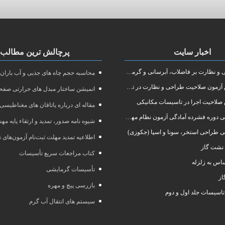
اخبار سایت
پرچالش ترین مطالب
نظارت بر فاضلاب، آبرسانی و گرمایش رادیاتور
محاسبه حجم چاه های جذبی و آب باران
ون صلاحیت طراحی و نظارت در تاسیسات مکانیکی
انمیشن ساختار مبدل های حرارتی صفحه
صلاحیت اجرا در تاسیسات مکانیکی
مقاله ای درباره یاتاقان های مغناطیسی
 آمادگی آزمون نظام مهندسی در رشته طراحی و نظارت تاسیسات مکانیکی ساختمان
شیوه نامه صدور، تمدید و ارتقاء پایه مه
ی طراحی استخر، سونا و اسپا (جکوزی)
اطلاعیه تمدید مهلت ثبت‌نام آزمون‌های نظام مهند
نشت گاز
کتاب مراجعات سریع تأسیسات
س به زلزله
تأسیسات گرمایشی
از
بازرسی پیچ و مهره
تاسیسات جلد اول و دوم
سیستم های انتقال آب گرم