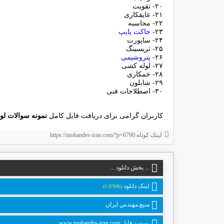
۲۰- تقویت
۲۱- عایقکاری
۲۲- محاسبه
۲۳-
جاکت پایپ
۲۴- ساپورت
۲۵- تریسینگ
۲۶-
پتروشیمی
۲۷- لوله کشی
۲۸- خمکاری
۲۹- شابلون
۳۰- اصطلاحات فنی
کاربران گرامی برای دریافت فایل کامل
نمونه سوالات ل
لینک کوتاه:https://mohandes-iran.com/?p=6790
... بخش دانلود ...
لینک دانلود
(1.07Mb)
منبع:مهندس ایران
پسورد فایل:www.mohandes-iran.com