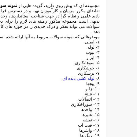
مجموعه ای که پیش روی دارید، گزیده هایی از
نمونه سوا
تقاضای مکرر مربیان و کارآموزان تهیه و در دسترس قرا
بادید علمی و نظام گرا در جهت شناخت استانداردها، وح
بدیهی است مجموعه مذکور زمینه های لازم را برای دس
سوالات می تواند تفکر و درک جدیدی را در حوزه های کار
دهد.
موضوعاتی که نمونه سوالات مربوط به آنها ارائه شده اس
۱- ایمنی
۲- لوله
۳- تیوب
۴- ابزار
۵- سوهانکاری
۶- جوشکاری
۷- برشکاری
۸-
لوله کشی دنده ای
۹- پیچها
۱۰- زانو
۱۱- فلنج
۱۲- اتصالات
۱۳- سوراخکاری
۱۴- واحدها
۱۵- شیرها
۱۶- نقشه
۱۷- فیت آپ
۱۸- واشرها
۱۹- رنگ ها