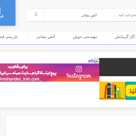
فر
گاز-گرمایش
مهندسی جوش
آتش نشانی
بازرسی فنی (C