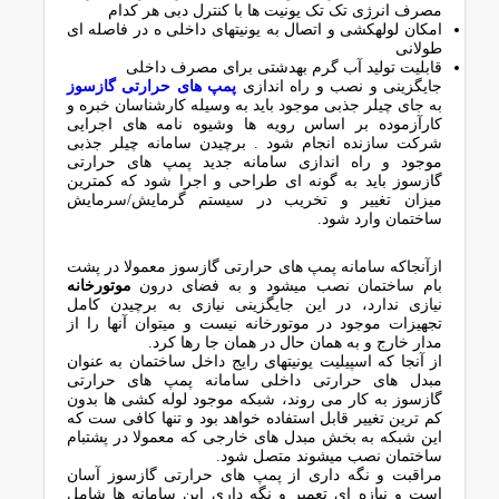
مصرف انرژی تک تک یونیت ها با کنترل دبی هر کدام
امکان لولهکشی و اتصال به یونیتهای داخلی ه در فاصله ای
طولانی
قابلیت تولید آب گرم بهدشتی برای مصرف داخلی
جایگزینی و نصب و راه اندازی
پمپ های حرارتی گازسوز
به جای چیلر جذبی موجود باید به وسیله کارشناسان خبره و
کارآزموده بر اساس رویه ها وشیوه نامه های اجرایی
شرکت سازنده انجام شود . برچیدن سامانه چیلر جذبی
موجود و راه اندازی سامانه جدید پمپ های حرارتی
گازسوز باید به گونه ای طراحی و اجرا شود که کمترین
میزان تغییر و تخریب در سیستم گرمایش/سرمایش
ساختمان وارد شود.
ازآنجاکه سامانه پمپ های حرارتی گازسوز معمولا در پشت
بام ساختمان نصب میشود و به فضای درون
موتورخانه
نیازی ندارد، در این جایگزینی نیازی به برچیدن کامل
تجهیزات موجود در موتورخانه نیست و میتوان آنها را از
مدار خارج و به همان حال در همان جا رها کرد.
از آنجا که اسپیلیت یونیتهای رایج داخل ساختمان به عنوان
مبدل های حرارتی داخلی سامانه پمپ های حرارتی
گازسوز به کار می روند، شبکه موجود لوله کشی ها بدون
کم ترین تغییر قابل استفاده خواهد بود و تنها کافی ست که
این شبکه به بخش مبدل های خارجی که معمولا در پشتبام
ساختمان نصب میشوند متصل شود.
مراقبت و نگه داری از پمپ های حرارتی گازسوز آسان
است و نیازه ای تعمیر و نگه داری این سامانه ها شامل