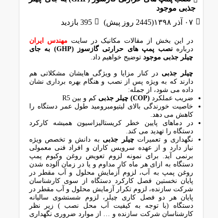
جذبی موجود
۰۷ آذر ۱۳۹۸(2445 روز پیش)
395 بازدید
در این بخش از مقالات مکانیک در سایت
مهندس ایران
درباره
نصب پمپ های حرارتی گازسوز (GHP) به جای
چیلر جذبی موجود
توضیح خواهیم داد.
چیلر جذبی
در کنار مزایا و ویژگی هایشان مشکلاتی هم
دارند که به ویژه پس از نصب و هنگام بهره برداری نشان
داده می شود، از جمله:
ضریب عملکرد
(COP)
چیلر جذبی
کم و بین R5
خاصیت خورندگی بالای لیتیومبرومید طول عمر دستگاه را
کاهش می دهد.
در دماهای پایین خطر کریستالیزاسیون همیشه کارکرد
دستگاه را تهدید می کند.
نگهداری و تعمیرات
چیلر جذبی
به دانش و تخصص ویژه
نیاز دارد و از عهده سرویس کاران و افراد فنی معمولی
برنمی آید. برای نمونه لزوم تعویض روغن وکیوم پمپ
دستگاه به ازای هر ماه کار مداوم و یا در زمان آلوده شدن
روغن پمپ به آب، لزوم آزمایش محلول و آب مقطر در
پایان نخستین فصل کارکرد دستگاه از سوی کارشناسان
شرکت سازنده، لزوم تکرار آزمایش محلول و آب مقطر در
پایان هر دو فصل کاری چیلر، لزوم شستشوی سالیانه
دستگاه (با توجه به کیفیت آب محل نصب ) زیر نظر
کارشناسان شرکت سازنده و … از موارد ضروری نگهداری