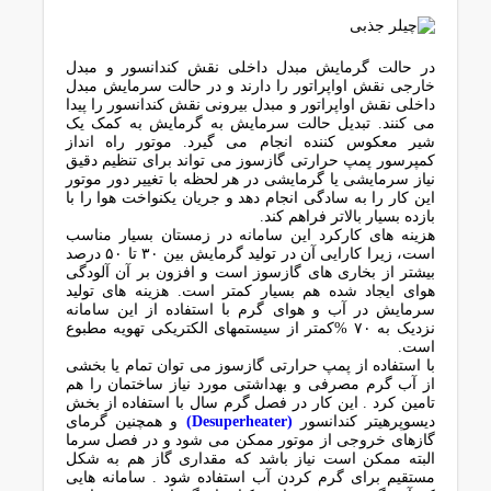
در حالت گرمایش مبدل داخلی نقش کندانسور و مبدل
خارجی نقش اواپراتور را دارند و در حالت سرمایش مبدل
داخلی نقش اواپراتور و مبدل بیرونی نقش کندانسور را پیدا
می کنند. تبدیل حالت سرمایش به گرمایش به کمک یک
شیر معکوس کننده انجام می گیرد. موتور راه انداز
کمپرسور پمپ حرارتی گازسوز می تواند برای تنظیم دقیق
نیاز سرمایشی یا گرمایشی در هر لحظه با تغییر دور موتور
این کار را به سادگی انجام دهد و جریان یکنواخت هوا را با
بازده بسیار بالاتر فراهم کند.
هزینه های کارکرد این سامانه در زمستان بسیار مناسب
است، زیرا کارایی آن در تولید گرمایش بین ۳۰ تا ۵۰ درصد
بیشتر از بخاری های گازسوز است و افزون بر آن آلودگی
هوای ایجاد شده هم بسیار کمتر است. هزینه های تولید
سرمایش در آب و هوای گرم با استفاده از این سامانه
نزدیک به ۷۰ %کمتر از سیستمهای الکتریکی تهویه مطبوع
است.
با استفاده از پمپ حرارتی گازسوز می توان تمام یا بخشی
از آب گرم مصرفی و بهداشتی مورد نیاز ساختمان را هم
تامین کرد . این کار در فصل گرم سال با استفاده از بخش
دیسوپرهیتر کندانسور
(Desuperheater)
و همچنین گرمای
گازهای خروجی از موتور ممکن می شود و در فصل سرما
البته ممکن است نیاز باشد که مقداری گاز هم به شکل
مستقیم برای گرم کردن آب استفاده شود . سامانه هایی