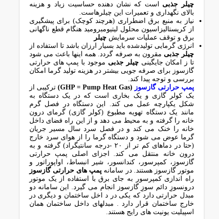
چیلر جذبی
است که نشان دهنده حساسیت زیاد و هزینه
بالای نگهداری و تعمیرات این چیلرهاست.
نیاز به منبع برق اضطراری (هرچند کوچک) برای پیشگیری
از کریستالیزاسیون محلول لیتیومبرومید هنگام قطع ناگهانی
برق و توقف عملیات سرمایش
چیلر
انرژی گرمایی تولیدشده باید بسیار ارزان باشد تا استفاده از
چیلر جذبی
مقرون به صرفه گردد. همه اینها باعث می شود
تا ز امکان جایگینی
چیلر جذبی
موجود با پمپ های حرارتی
گازسوز برای صرفه جویی بیشتر در هزینه تولید گرما امکان
بررسی و توجه پیدا کند.
پمپ حرارتی گازسوز
(GHP = Pump Heat Gas)
ترکیبی از
یک کولر گازی و یک بخاری است که در یک دستگاه به
شکل یکپارچه عمل می کند. این دستگاه در فصل گرم
مانند یک دستگاه تهویه مطبوع (کولر گازی) گرمای درون
خانه را گرفته و به محیط می دهد و از این راه فضای داخل
خانه را خنک می کند و در فصل سرد سال مسیر جریان
گرما عوض می شود و دستگاه گرما را از هوای سرد خارج
(حتا در دماهای کم تر از ۲۰ -درجه سانتیگراد) گرفته و به
درون خانه منتقل می کند. اجزای اصلی پمپ حرارتی
گازسوز، کمپرسور، کندانسور، شیر انبساط، اواپوراتور و
موتور گازسوز هستند. در سامانه
پمپ های حرارتی گازسوز
راه اندازی کمپرسور به جای برق با استفاده از یک موتور
درونسوزِ دائم سوزِ گازسوز انجام می گیرد. این سامانه دو
مبدل حرارتی دارد که یکی در د اخل ساختمان و دیگری در
خارج ساختمان قرار دارد . مبدلهای داخل ساختمان همان
اسپیلیت یونیت های رایج هستند.