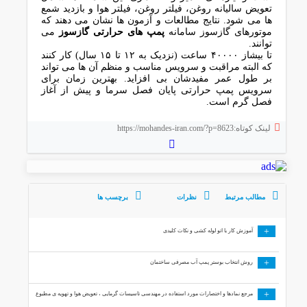
تعویض سالیانه روغن، فیلتر روغن، فیلتر هوا و بازدید شمع
ها می شود. نتایج مطالعات و آزمون ها نشان می دهند که
موتورهای گازسوز سامانه
پمپ های حرارتی گازسوز
می
توانند.
تا بیشاز ۴۰۰۰۰ ساعت (نزدیک به ۱۲ تا ۱۵ سال) کار کنند
که البته مراقبت و سرویس مناسب و منظم آن ها می تواند
بر طول عمر مفیدشان بی افزاید. بهترین زمان برای
سرویس پمپ حرارتی پایان فصل سرما و پیش از آغاز
فصل گرم است.
لینک کوتاه:https://mohandes-iran.com/?p=8623
مطالب مرتبط
نظرات
برچسب ها
+
آموزش کار با اتو لوله کشی و نکات کلیدی
+
روش انتخاب بوستر پمپ آب مصرفی ساختمان
+
مرجع نمادها و اختصارات مورد استفاده در مهندسی تاسیسات گرمایی ، تعویض هوا و تهویه ی مطبوع