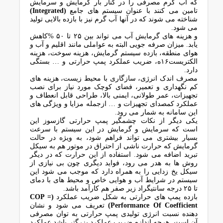
که آب گرم مصرفی را در کنار بار گرمایش و سرمایش
تامین می کنند با عنوان سیستم های جامع
(Integrated)
شناخته می شوند که در آنها آب گرم نیز با بازده بالایی تولید
می شود.
و هزینه های گرمایش آب می تواند بین ۲۵ تا ۵۰ %کاهش
یابد. میزان صرفه جویی البته به عواملی مانند اقلیم و آب و
هوای منطقه، بازده سیستم گرمایش، هزینه سوخت، هزینه
الکتریست۱۶ه، ضریب عملکرد پمپ حرارتی و … بستگی
دارد.
مصرف اندک انرژی، سازگاری با محیط زیست، هزینه های
کم نگهداری و تعمیر، فضای کوچک مورد نیاز برای نصب
تجهیزات، عمر طولانی، ایمنی بالا، طراحی قابل انعطاف و
عملکرد کمصدای تجهیزات و … ازجمله مزایا و ویژگی های
این سامانه به شمار می رود.
یکی دیگر از نکات چشمگیر پمپ حرارتی گازسوز این
است که سرمایش و گرمایش در این سیستم با سرعت
بسیار بیشتری می تواند فراهم شود، به ویژه در حالت
گرمایش که حرارت ناشی از احتراق در موتور هم به سیکل
تبرید اضافه می شود. استفاده از این حرارت که در دیگر
روش ها به هدر می رود، فواید دیگری چون بی نیازی از
سیکل یخ زدایی را به همراه دارد که موجب می شود این
سیستم در شرایط آب و هوایی خاص و محیط های با دمای
تا ۲۵ درجه سانتیگراد زیر صفر هم کارآمد باشد.
بازده پمپ های حرارتی به شکل ضریب عملکرد
(COP =
Performance Of Coefficient)
تعریف می شود و نشان
دهنده نسبت انرژی تولیدی پمپ حرارتی به توان مصرفی
آن است. هرچه اندازه ضریب عملکرد بزرگتر باشد عملکرد