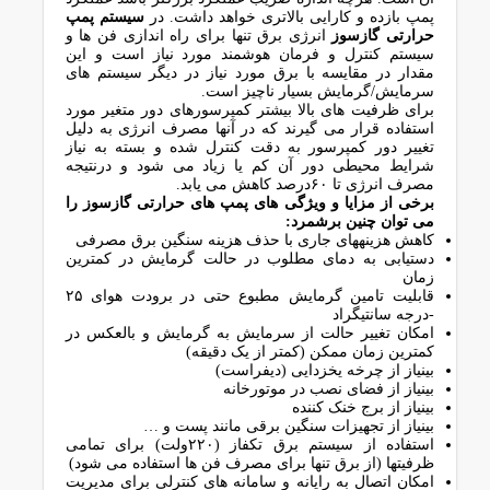
پمپ بازده و کارایی بالاتری خواهد داشت. در
سیستم پمپ
حرارتی گازسوز
انرژی برق تنها برای راه اندازی فن ها و
سیستم کنترل و فرمان هوشمند مورد نیاز است و این
مقدار در مقایسه با برق مورد نیاز در دیگر سیستم های
سرمایش/گرمایش بسیار ناچیز است.
برای ظرفیت های بالا بیشتر کمپرسورهای دور متغیر مورد
استفاده قرار می گیرند که در آنها مصرف انرژی به دلیل
تغییر دور کمپرسور به دقت کنترل شده و بسته به نیاز
شرایط محیطی دور آن کم یا زیاد می شود و درنتیجه
مصرف انرژی تا ۶۰درصد کاهش می یابد.
برخی از مزایا و ویژگی های پمپ های حرارتی گازسوز را
می توان چنین برشمرد:
کاهش هزینههای جاری با حذف هزینه سنگین برق مصرفی
دستیابی به دمای مطلوب در حالت گرمایش در کمترین
زمان
قابلیت تامین گرمایش مطبوع حتی در برودت هوای ۲۵
-درجه سانتیگراد
امکان تغییر حالت از سرمایش به گرمایش و بالعکس در
کمترین زمان ممکن (کمتر از یک دقیقه)
بینیاز از چرخه یخزدایی (دیفراست)
بینیاز از فضای نصب در موتورخانه
بینیاز از برج خنک کننده
بینیاز از تجهیزات سنگین برقی مانند پست و …
استفاده از سیستم برق تکفاز (۲۲۰ولت) برای تمامی
ظرفیتها (از برق تنها برای مصرف فن ها استفاده می شود)
امکان اتصال به رایانه و سامانه های کنترلی برای مدیریت