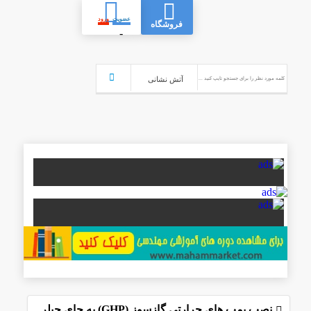
عضویت
ورود
فروشگاه
-
نصب پمپ های حرارتی گازسوز (GHP) به جای چیلر