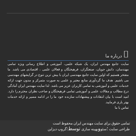
درباره ما
سایت جامع مهندس ایران، یک شبکه علمی، آموزشی و اطلاع رسانی ویژه تمامی
مهندسان، دانش جویان، صنعتگران، فرهیختگان و فعالان علمی ، اقتصادی می باشد. ما
مفتخر هستیم که اولین سایت جامع مهندسی ایران با بیش ترین تنوع در گرایشهای مهندسی
می باشیم. هدف ما گردآوری منابع معتبر و علمی به صورت متمرکز و مدون جهت ارائه
خدمات علمی و آموزشی به تمامی کاربران عزیز می باشد. لذا سایت مهندس ایران آمادگی
درج مطالب و مقالات علمی و آموزشی تمامی فرهیختگان و صاحب نظران محترم را دارد.
امید است با بیان انتقادات و پیشنهادات سازنده خود ما را در ادامه مسیر و ارائه خدمات
بهتر یاری فرمایید.
تماس با ما
تمامی حقوق برای سایت مهندس ایران محفوظ است
؛
و
توسط:
طراحی سایت
سئو
بهینه سازی
گروپ دیزاین