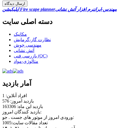
ارسال دیدگاه
مهندس-ایران
نرم افزار آتش نشانی
اپلیکیشن Fire scape planner
دسته اصلی سایت
مکانیک
نظارت گاز-گرمایش
مهندسی جوش
آتش نشانی
بازرسی فنی (QC)
متالوژی-مواد
آمار بازدید
افراد آنلاین: 1
بازدید امروز: 576
بازدید این ماه: 163306
بازدید کنندگان امروز:
ورودی امروز از موتور های جست . جو:
تعداد مقالات سایت:1005