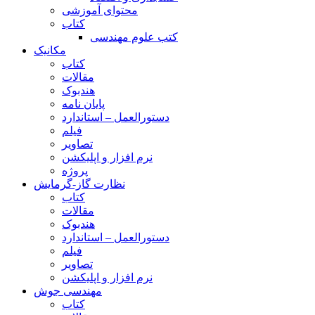
محتوای آموزشی
کتاب
کتب علوم مهندسی
مکانیک
کتاب
مقالات
هندبوک
پایان نامه
دستورالعمل – استاندارد
فیلم
تصاویر
نرم افزار و اپلیکشن
پروژه
نظارت گاز-گرمایش
کتاب
مقالات
هندبوک
دستورالعمل – استاندارد
فیلم
تصاویر
نرم افزار و اپلیکشن
مهندسی جوش
کتاب