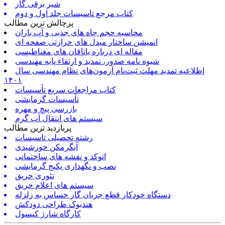
شیر برقی گاز
کتاب مرجع تاسیسات جلد اول و دوم
پرچالش ترین مطالب
محاسبه حجم چاه های جذبی و آب باران
انمیشن ساختار مبدل های حرارتی صفحه ای
مقاله ای درباره یاتاقان های مغناطیسی
شیوه نامه صدور، تمدید و ارتقاء پایه مهندسی
اطلاعیه تمدید مهلت ثبت‌نام آزمون‌های نظام مهندسی سال
۱۴۰۱
کتاب مراجعات سریع تأسیسات
تأسیسات گرمایشی
بازرسی پیچ و مهره
سیستم های انتقال آب گرم
پربازدید ترین مطالب
رشته تحصیلی تاسیسات
آبگرمکن خورشیدی
اتوکد و نقشه های ساختمانی
نصب و نگهداری پکیج گرمایشی
تئوری حریق
سیستم های اعلام حریق
دستگاه خودکار قطع جریان گاز حساس به زلزله
هندبوک طراحی دودکش
کارگاه شارژ کپسول