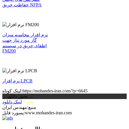
حفاظت حریق NFPA
نرم افزار محاسبه میزان
گاز مورد نیاز جهت
اطفای حریق در سیستم
FM200
نرم افزار LPCB
لینک کوتاه:https://mohandes-iran.com/?p=6645
... بخش دانلود ...
لینک دانلود
(7.62Mb)
منبع:مهندس ایران
پسورد فایل:www.mohandes-iran.com