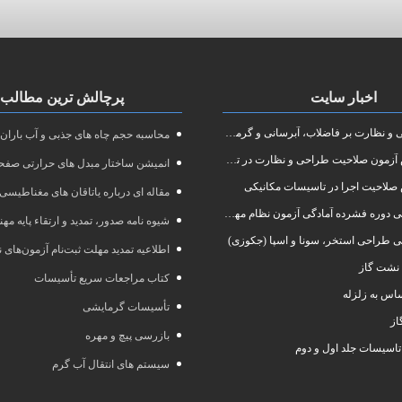
اخبار سایت
پرچالش ترین مطالب
نظارت بر فاضلاب، آبرسانی و گرمایش رادیاتور
محاسبه حجم چاه های جذبی و آب باران
ون صلاحیت طراحی و نظارت در تاسیسات مکانیکی
انمیشن ساختار مبدل های حرارتی صفحه
صلاحیت اجرا در تاسیسات مکانیکی
مقاله ای درباره یاتاقان های مغناطیسی
 آمادگی آزمون نظام مهندسی در رشته طراحی و نظارت تاسیسات مکانیکی ساختمان
شیوه نامه صدور، تمدید و ارتقاء پایه مه
ی طراحی استخر، سونا و اسپا (جکوزی)
اطلاعیه تمدید مهلت ثبت‌نام آزمون‌های نظام مهند
نشت گاز
کتاب مراجعات سریع تأسیسات
س به زلزله
تأسیسات گرمایشی
از
بازرسی پیچ و مهره
تاسیسات جلد اول و دوم
سیستم های انتقال آب گرم