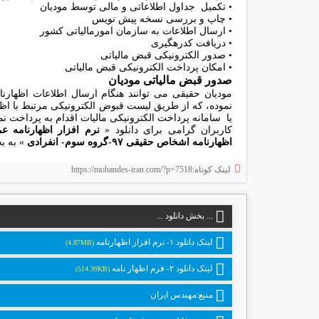
• تکمیل جداول اطلاعاتی و مالی توسط مودیان
• چاپ و بررسی نسخه پیش نویس
• ارسال اطلاعات به سازمان امورمالیاتی کشور
• دریافت کدرهگیری
• صدور الکترونیکی قبض مالیاتی
• امکان پرداخت الکترونیکی قبض مالیاتی
صدور قبض مالیاتی مودیان
مودیان حقیقی می توانند هنگام ارسال اطلاعات اظهارن
نموده، که از طریق لیست قبوض الکترونیکی مرتبط با اظه
یا سامانه پرداخت الکترونیکی مالیات اقدام به پرداخت نما
کاربران گرامی برای دانلود «
نرم افزار اظهارنامه عملکرد اشخاص ح
اظهارنامه اشخاص حقیقی ۹۷-گروه سوم- انفرادی
» به ب
لینک کوتاه:https://mohandes-iran.com/?p=7518
... بخش دانلود ...
لینک دانلود ۱- نرم افزار اظهارنامه
(4.87MB)
لینک دانلود ۲- فرم اظهار نامه
(514.39KB)
منبع:مهندس ایران