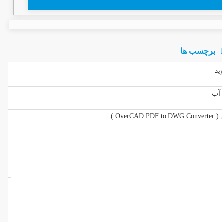
برچسب ها
 آب