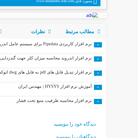
پسورد فایل:www.mohandes-iran.com
مطالب مرتبط
نظرات
نرم افزار کاربردی Pipedata برای سیستم عامل اندروید
+
نرم افزار اندروید محاسبه میزان کلر جهت گندزدایی
+
نرم افزار تبدیل فایل های pdf به فایل های dwg اتوکد ( OverCAD PDF to DWG Converter )
+
آموزش نرم افزار HYSYS | مهندس ایران
+
نرم ‌افزار محاسبه ظرفیت منبع تحت فشار
+
دیدگاه خود را بنویسید
دیدگاهتان را بنویسید