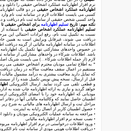
نرم افزار اظهارنامه عملکرد اشخاص حقیقی را دانلود و پس
اظهارنامه عملکرد اشخاص حقیقی
در دو قالب اظهارنام
کسبی می بایست اطلاعات لازم در سامانه ثبت نام وارد شو
واحد کسبی شخص حقیقی از سامانه ثبت نام دریافت و در 
نکته مهم: تاریخ
تسلیم اظهارنامه
برای اشخاص حقیقی تا پا
تسلیم اظهارنامه عملکرد اشخاص حقیقی
با استفاده از
نسبت به تکمیل ثبت نام، رفع ایرادات احتمالی این مرحله
دریافت می شوند، غیرقابل ویرایش است به همین خاط
اطلاعات در سامانه اظهارنامه مالیاتی از گزینه دریافت اطل
در خصوص واحدهای مشارکتی تنها تکمیل یک اظهارنامه ک
باشد. اطلاعات شرکاء در واحدهای مشارکتی از سامانه ثب
لازم (از جمله اطلاعات شرکاء…) می بایست شریک اصلی نس
مستقیم در اعمال سقف معافیت سالانه در زمان دریافت
که تمایل دارید معافیت بیشتری به درآمد مشمول مالیات آن
قبل از ارسال، نسخه پیش نویس تکمیل شده را از سیستم د
و قطعی تلقی می گردد نمایید. ارسال الکترونیکی
اظها
خواهد گردید و نیازی به ارائه اظهارنامه چاپ شده به اداره 
مودیانی که اظهارنامه خود را با امضای الکترونیکی ار
اطمینان حاصل نمایند که وکالتنامه مالیاتی آنها در دفاتر 
مراحل ثبت و ارسال اظهارنامه های مالیاتی به شرح زیر 
• حصول اطمینان کاربر از اتصال رایانه به اینترنت
• مراجعه به سامانه عملیات الکترونیکی مودیان و دانلود 
• نصب نسخه نرم افزار اظهارنامه مالیاتی
• ورود اطلاعات درخواستی در نرم افزار اظهارنامه مربو
• دریافت اطلاعات هویتی مودی از سامانه ثبت نام الکترون