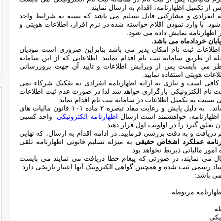
 از تکمیل اظهارنامه، اقدام به ارسال نمایند.
ه انفرادی و مشارکتی قابل تسلیم می باشد که بسته به شرایط واحد
د. با وارد نمودن اقلام خواسته شده در نرم افزار، اطلاعات هویتی و
اظهارنامه نمایش داده می شود.
یان خردادماه می باشد.
 اطلاعات ثبت نام امکان پذیر می باشد بنابراین ضروری است مودیان
 از طریق سامانه ثبت نام اقدام نمایند. اطلاعاتی که از این سامانه
ر می بایست پس از ویرایش اطلاعات و تایید آن جهت بروزرسانی
اعات هویتی استفاده نمایید.
افی است و نیازی به ارایه اظهارنامه انفرادی به تفکیک شرکاء نمی
ت نام الکترونیکی بارگزاری خواهد شد لذا در صورت عدم ثبت اطلاعات
بت به تکمیل اطلاعات در سامانه ثبت نام اقدام نماید.
* به اطلاع تمامی مودیان محترم اشخاص حقیقی می رساند، به دلیل پایش و رعایت مفاد تبصره ۲ ماده ۱۰۱ قانون مالیات های
 اظهارنامه، خواهشمند است ارسال
اظهارنامه الکترونیکی
واحد کسبی
 تعلق گیرد را در اولویت اول قرار دهید.
ریافت و به دقت بررسی فرمایید. در ادامه اقدام به ارسال، که نهایی
رنامه عملکرد اشخاص حقیقی
به منزله تسلیم قانونی اظهارنامه تلقی
امور مالیاتی ذیربط نخواهد بود.
سال می نمایند، در صورتی که پیغام خطا دریافت می نمایند می بایست
اسناد رسمی ثبت شده و همچنین گواهی الکترونیک آنها اعتبار تاریخی دارد.
می باشد:
اظهارنامه مربوطه
طه
یکی