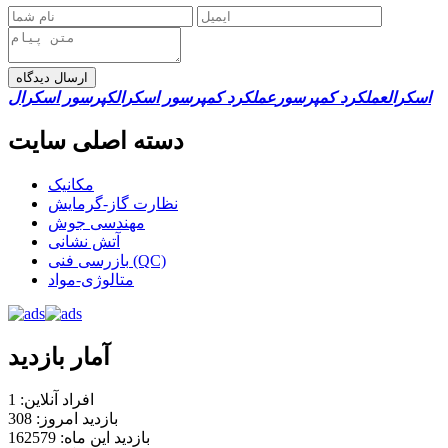
ارسال دیدگاه
اسکرال
عملکرد کمپرسور
عملکرد کمپرسور اسکرال
کپرسور اسکرال
دسته اصلی سایت
مکانیک
نظارت گاز-گرمایش
مهندسی جوش
آتش نشانی
بازرسی فنی (QC)
متالوژی-مواد
آمار بازدید
افراد آنلاین: 1
بازدید امروز: 308
بازدید این ماه: 162579