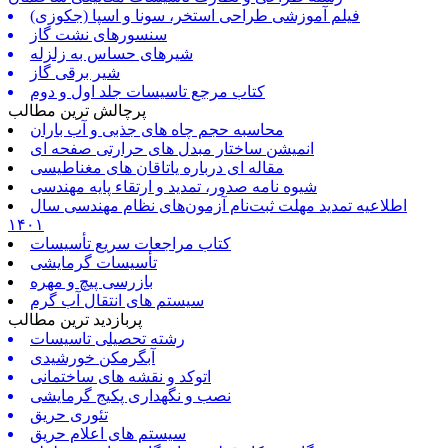
فیلم آموزشی طراحی استخر، سونا و اسپا (جکوزی)
سنسورهای نشت گاز
شیرهای حساس به زلزله
شیر برقی گاز
کتاب مرجع تاسیسات جلد اول و دوم
پرچالش ترین مطالب
محاسبه حجم چاه های جذبی و آب باران
انمیشن ساختار مبدل های حرارتی صفحه ای
مقاله ای درباره یاتاقان های مغناطیسی
شیوه نامه صدور، تمدید و ارتقاء پایه مهندسی
اطلاعیه تمدید مهلت ثبت‌نام آزمون‌های نظام مهندسی سال
۱۴۰۱
کتاب مراجعات سریع تأسیسات
تأسیسات گرمایشی
بازرسی پیچ و مهره
سیستم های انتقال آب گرم
پربازدید ترین مطالب
رشته تحصیلی تاسیسات
آبگرمکن خورشیدی
اتوکد و نقشه های ساختمانی
نصب و نگهداری پکیج گرمایشی
تئوری حریق
سیستم های اعلام حریق