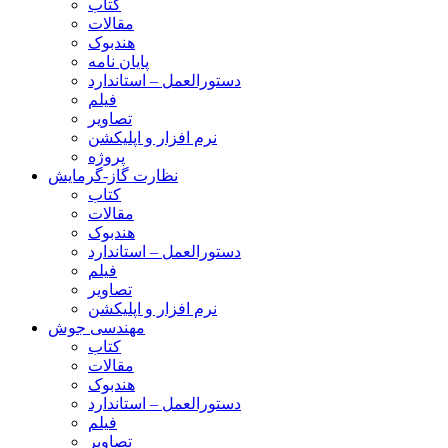
کتاب
مقالات
هندبوک
پایان نامه
دستورالعمل – استاندارد
فیلم
تصاویر
نرم افزار و اپلیکشن
پروژه
نظارت گاز-گرمایش
کتاب
مقالات
هندبوک
دستورالعمل – استاندارد
فیلم
تصاویر
نرم افزار و اپلیکشن
مهندسی جوش
کتاب
مقالات
هندبوک
دستورالعمل – استاندارد
فیلم
تصاویر