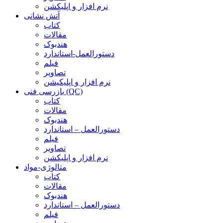
نرم افزار و اپلیکشن
آتش نشانی
کتاب
مقالات
هندبوک
دستورالعمل-استاندارد
فیلم
تصاویر
نرم افزار و اپلیکیشن
بازرسی فنی (QC)
کتاب
مقالات
هندبوک
دستورالعمل – استاندارد
فیلم
تصاویر
نرم افزار و اپلیکشن
متالوژی-مواد
کتاب
مقالات
هندبوک
دستورالعمل – استاندارد
فیلم