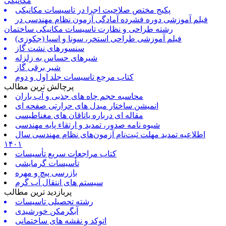
مکانیکی
پکیج مختص صلاحیت اجرا در تاسیسات مکانیکی
فیلم آموزشی دوره فشرده آمادگی آزمون نظام مهندسی در
رشته طراحی و نظارت تاسیسات مکانیکی ساختمان
فیلم آموزشی طراحی استخر، سونا و اسپا (جکوزی)
سنسورهای نشت گاز
شیرهای حساس به زلزله
شیر برقی گاز
کتاب مرجع تاسیسات جلد اول و دوم
پرچالش ترین مطالب
محاسبه حجم چاه های جذبی و آب باران
انمیشن ساختار مبدل های حرارتی صفحه ای
مقاله ای درباره یاتاقان های مغناطیسی
شیوه نامه صدور، تمدید و ارتقاء پایه مهندسی
اطلاعیه تمدید مهلت ثبت‌نام آزمون‌های نظام مهندسی سال
۱۴۰۱
کتاب مراجعات سریع تأسیسات
تأسیسات گرمایشی
بازرسی پیچ و مهره
سیستم های انتقال آب گرم
پربازدید ترین مطالب
رشته تحصیلی تاسیسات
آبگرمکن خورشیدی
اتوکد و نقشه های ساختمانی