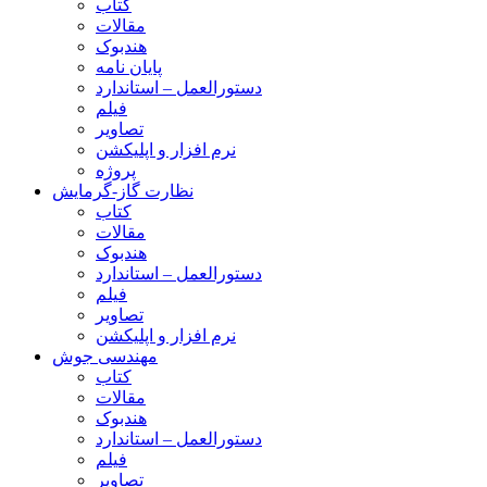
کتاب
مقالات
هندبوک
پایان نامه
دستورالعمل – استاندارد
فیلم
تصاویر
نرم افزار و اپلیکشن
پروژه
نظارت گاز-گرمایش
کتاب
مقالات
هندبوک
دستورالعمل – استاندارد
فیلم
تصاویر
نرم افزار و اپلیکشن
مهندسی جوش
کتاب
مقالات
هندبوک
دستورالعمل – استاندارد
فیلم
تصاویر