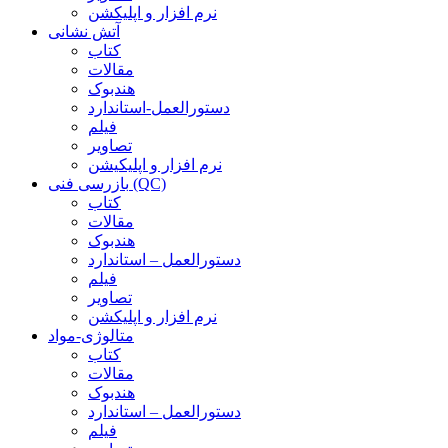
نرم افزار و اپلیکشن
آتش نشانی
کتاب
مقالات
هندبوک
دستورالعمل-استاندارد
فیلم
تصاویر
نرم افزار و اپلیکیشن
بازرسی فنی (QC)
کتاب
مقالات
هندبوک
دستورالعمل – استاندارد
فیلم
تصاویر
نرم افزار و اپلیکشن
متالوژی-مواد
کتاب
مقالات
هندبوک
دستورالعمل – استاندارد
فیلم