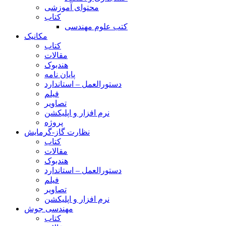
محتوای آموزشی
کتاب
کتب علوم مهندسی
مکانیک
کتاب
مقالات
هندبوک
پایان نامه
دستورالعمل – استاندارد
فیلم
تصاویر
نرم افزار و اپلیکشن
پروژه
نظارت گاز-گرمایش
کتاب
مقالات
هندبوک
دستورالعمل – استاندارد
فیلم
تصاویر
نرم افزار و اپلیکشن
مهندسی جوش
کتاب