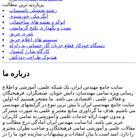
پربازدید ترین مطالب
رشته تحصیلی تاسیسات
آبگرمکن خورشیدی
اتوکد و نقشه های ساختمانی
نصب و نگهداری پکیج گرمایشی
تئوری حریق
سیستم های اعلام حریق
دستگاه خودکار قطع جریان گاز حساس به زلزله
کارگاه شارژ کپسول
هندبوک طراحی دودکش
درباره ما
سایت جامع مهندس ایران، یک شبکه علمی، آموزشی و اطلاع
رسانی ویژه تمامی مهندسان، دانش جویان، صنعتگران، فرهیختگان
و فعالان علمی ، اقتصادی می باشد. ما مفتخر هستیم که اولین
سایت جامع مهندسی ایران با بیش ترین تنوع در گرایشهای مهندسی
می باشیم. هدف ما گردآوری منابع معتبر و علمی به صورت متمرکز
و مدون جهت ارائه خدمات علمی و آموزشی به تمامی کاربران
عزیز می باشد. لذا سایت مهندس ایران آمادگی درج مطالب و
مقالات علمی و آموزشی تمامی فرهیختگان و صاحب نظران محترم
را دارد. امید است با بیان انتقادات و پیشنهادات سازنده خود ما را در