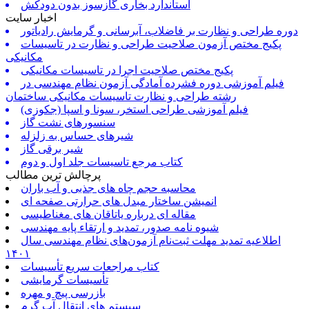
استاندارد بخاری گازسوز بدون دودکش
اخبار سایت
دوره طراحی و نظارت بر فاضلاب، آبرسانی و گرمایش رادیاتور
پکیج مختص آزمون صلاحیت طراحی و نظارت در تاسیسات
مکانیکی
پکیج مختص صلاحیت اجرا در تاسیسات مکانیکی
فیلم آموزشی دوره فشرده آمادگی آزمون نظام مهندسی در
رشته طراحی و نظارت تاسیسات مکانیکی ساختمان
فیلم آموزشی طراحی استخر، سونا و اسپا (جکوزی)
سنسورهای نشت گاز
شیرهای حساس به زلزله
شیر برقی گاز
کتاب مرجع تاسیسات جلد اول و دوم
پرچالش ترین مطالب
محاسبه حجم چاه های جذبی و آب باران
انمیشن ساختار مبدل های حرارتی صفحه ای
مقاله ای درباره یاتاقان های مغناطیسی
شیوه نامه صدور، تمدید و ارتقاء پایه مهندسی
اطلاعیه تمدید مهلت ثبت‌نام آزمون‌های نظام مهندسی سال
۱۴۰۱
کتاب مراجعات سریع تأسیسات
تأسیسات گرمایشی
بازرسی پیچ و مهره
سیستم های انتقال آب گرم