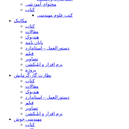
محتوای آموزشی
کتاب
کتب علوم مهندسی
مکانیک
کتاب
مقالات
هندبوک
پایان نامه
دستورالعمل – استاندارد
فیلم
تصاویر
نرم افزار و اپلیکشن
پروژه
نظارت گاز-گرمایش
کتاب
مقالات
هندبوک
دستورالعمل – استاندارد
فیلم
تصاویر
نرم افزار و اپلیکشن
مهندسی جوش
کتاب