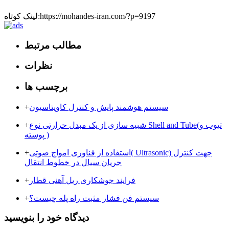
لینک کوتاه:https://mohandes-iran.com/?p=9197
مطالب مرتبط
نظرات
برچسب ها
سیستم هوشمند پایش و کنترل کاویتاسیون
+
شبیه سازی از یک مبدل حرارتی نوع Shell and Tube(تیوب و
+
پوسته )
استفاده از فناوری امواج صوتی( Ultrasonic) جهت کنترل
+
جریان سیال در خطوط انتقال
فرایند جوشکاری ریل آهنی قطار
+
سیستم فن فشار مثبت راه پله چیست؟
+
دیدگاه خود را بنویسید