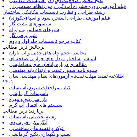
پکیج مختص صلاحیت اجرا در تاسیسات مکانیکی
فیلم آموزشی دوره فشرده آمادگی آزمون نظام مهندسی در
رشته طراحی و نظارت تاسیسات مکانیکی ساختمان
فیلم آموزشی طراحی استخر، سونا و اسپا (جکوزی)
سنسورهای نشت گاز
شیرهای حساس به زلزله
شیر برقی گاز
کتاب مرجع تاسیسات جلد اول و دوم
پرچالش ترین مطالب
محاسبه حجم چاه های جذبی و آب باران
انمیشن ساختار مبدل های حرارتی صفحه ای
مقاله ای درباره یاتاقان های مغناطیسی
شیوه نامه صدور، تمدید و ارتقاء پایه مهندسی
اطلاعیه تمدید مهلت ثبت‌نام آزمون‌های نظام مهندسی سال
۱۴۰۱
کتاب مراجعات سریع تأسیسات
تأسیسات گرمایشی
بازرسی پیچ و مهره
سیستم های انتقال آب گرم
پربازدید ترین مطالب
رشته تحصیلی تاسیسات
آبگرمکن خورشیدی
اتوکد و نقشه های ساختمانی
نصب و نگهداری پکیج گرمایشی