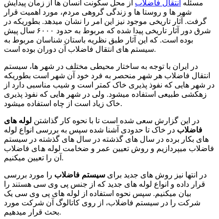
ﻣﺴﺌﻠﻪ
اﻧﺘﻘﺎل ﻓﺎﺿﻼب
از ﻣﺤﻞ ﺳﮑﻮﻧﺖ اﻧﺴﺎن ﻫﺎ از زﻣﺎن ﭘﯿﺪاﯾﺶ
ﺷﻬﺮ ﻫﺎ و روﺳﺘﺎ ﻫﺎ و زﻧﺪﮔﯽ ﮔﺮوﻫﯽ ﻣﺮدم، ﻣﻮرد اﻫﻤﯿﺖ ﻗﺮار
ﮔﺮﻓﺖ. آﺛﺎر ﺗﺎرﯾﺨﯽ ﻣﻮﺟﻮد ﻧﯿﺰ اﯾﻦ اﻣﺮ را ﻧﺸﺎن ﻣﯿﺪﻫﺪ. ﺑﻄﻮرﯾﮑﻪ در
ﺷﺮق دور آﺛﺎر ﺗﺎرﯾﺨﯽ ﭘﯿﺪا ﺷﺪه ﮐﻪ ﻣﺮﺑﻮط ﺑﻪ ﺣﺪود ۶۰۰۰ ﺳﺎل ﭘﯿﺶ
ﺑﻮده اﺳﺖ. ﮐﻪ اﯾﻦ آﺛﺎر ﻃﺒﻖ ﻧﻈﺮﯾﻪ ﺑﺎﺳﺘﺎن ﺷﻨﺎﺳﺎن ﻣﺮﺑﻮط ﺑﻪ
ﺳﯿﺴﺘﻢ ﻫﺎی اﻧﺘﻘﺎل ﻓﺎﺿﻼب آن دوران ﺑﻮده اﺳﺖ.
در اﯾﺮان ﺑﺎ ﺗﻮﺟﻪ ﺑﻪ ﺳﺎﺧﺘﺎر ﻣﺤﯿﻄﯽ ﻣﺨﺘﻠﻒ در ﺷﻬﺮ ﻫﺎ، ﺳﯿﺴﺘﻢ
انتقال ﻓﺎﺿﻼب ﻫﺮ ﺷﻬﺮ ﻣﻨﺤﺼﺮ ﺑﻪ ﻓﺮد ﺧﻮد آن ﺷﻬﺮ اﺳﺖ ﺑﻄﻮرﯾﮑﻪ
در ﺷﻬﺮ ﻫﺎﯾﯽ ﮐﻪ ﻧﻔﻮذ ﭘﺬﯾﺮی ﺧﺎک ﮐﻤﺘﺮ اﺳﺖ و ﺷﯿﺐ ﻣﻨﺎﺳﺒﯽ دارد از
زﻫﮑﺸﯽ ﻃﺒﯿﻌﯽ اﺳﺘﻔﺎده ﻣﯿﺸﻮد. وﻟﯽ در ﺷﻬﺮ ﻫﺎﯾﯽ ﮐﻪ ﻧﻔﻮذ ﭘﺬﯾﺮی
ﺧﺎک زﯾﺎد اﺳﺖ از ﭼﺎه اﺳﺘﻔﺎده ﻣﯿﺸﻮد.
در اﯾﻦ ﮔﺰارش ﺳﻌﯽ ﺷﺪه اﺳﺖ ﺗﺎ ﺑﺎ ﻧﺤﻮه ﮐﺎر ﮔﺬاﺷﺘﻦ
ﻟﻮﻟﻪ ﻫﺎی
ﻓﺎﺿﻼب
در ﺧﺎک ﺗﺎ ﺣﺪودی آﺷﻨﺎ ﺷﺪه ﺳﭙﺲ ﺑﻪ ﺑﺮرﺳﯽ اﻧﻮاع ﻟﻮﻟﻪ
ﻫﺎی ﺑﮑﺎر ﺑﺮده در ﺳﺎل ﻫﺎی ﮔﺬﺷﺘﻪ در ﺳﺎل ﻫﺎی ﮔﺬﺷﺘﻪ در ﺳﯿﺴﺘﻢ
ﻓﺎﺿﻼب ﻣﯿﭙﺮدازﯾﻢ و روش ﺗﻌﯿﯿﻦ ﻋﻤﺮ و ضخامت لوله ھﺎی ﻓﺎﺿﻼب
آن را ﺗﻌﯿﯿﻦ ﻣﯿﮑﻨﯿﻢ.
در اﻧﺘﻬﺎ ﻧﯿﺰ روش ﻫﺎی ﺟﺪﯾﺪ ﺑﺮای
ﺳﯿﺴﺘﻢ ﻓﺎﺿﻼب
را ﻣﻮرد ﺑﺮرﺳﯽ
ﻗﺮار داده و اﻧﻮاع ﻟﻮﻟﻪ ﻫﺎی ﺟﺪﯾﺪ ﮐﻪ از ﺟﻨﺲ ﭘﯽ وی ﺳﯽ ﻫﺴﺘﻨﺪ را
ﺑﯿﺎن ﻣﯿﮑﻨﯿﻢ. ﺳﭙﺲ ﻧﺤﻮه اﺳﺘﻔﺎده از ﻟﻮﻟﻪ ﻫﺎی ﭘﯽ وی ﺳﯽ ﯾﮏ
ﺷﺮﮐﺖ را در ﺳﯿﺴﺘﻢ ﻓﺎﺿﻼب، از روی ﮐﺎﺗﺎﻟﻮگ آن ﺷﺮﮐﺖ ﻣﻮرد
ﺑﺤﺚ ﻗﺮار ﻣﯿﺪﻫﯿﻢ.