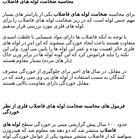
ﻣﺤﺎﺳﺒﻪ ضخامت لوله ھﺎی ﻓﺎﺿﻼب
ﺑﺮای ﻣﺤﺎﺳﺒﻪ
ضخامت لوله ھﺎی ﻓﺎﺿﻼب
ﯾﮑﯽ از ﭘﺎراﻣﺘﺮ ﻫﺎی ﺑﺴﯿﺎر
ﻣﻬﻢ ﺟﻨﺲ ﻟﻮﻟﻪ اﺳﺖ ﮐﻪ در زﯾﺮ ضخامت لوله ھﺎی ﻓﺎﺿﻼب را ﺑﺮای
ﻟﻮﻟﻪ ﻫﺎی ﻓﻠﺰی ﻣﻮرد ﺑﺮرﺳﯽ ﻗﺮار ﻣﺪﻫﯿﻢ.
ﺑﺎ ﺗﻮﺟﻪ ﺑﻪ آﻧﮑﻪ ﻓﺎﺿﻼب ﻫﺎ دارای ﻣﻮاد ﺷﯿﻤﯿﺎﯾﯽ ﺑﺎ ﻏﻠﻈﺖ اﺳﯿﺪی
ﻣﺘﻔﺎوت ﻫﺴﺘﻨﺪ ﺑﺎﻋﺚ اﯾﺠﺎد ﺧﻮردﮔﯽ ﻣﯿﺸﻮﻧﺪ ﮐﻪ اﯾﻦ اﻣﺮ در ﻟﻮﻟﻪ ﻫﺎی
ﻓﻠﺰی ﺣﺎﺋﺰ اﻫﻤﯿﺖ ﺑﻮده و ﻋﻤﺮ اﯾﻦ ﻟﻮﻟﻪ ﻫﺎ را ﭘﺎﯾﯿﻦ ﻣﯽ آورد. وﻟﯽ اﯾﻦ
ﻧﮑﺘﻪ را ﻧﺒﺎﯾﺪ ﻓﺮاﻣﻮش ﮐﺮد ﮐﻪ اﯾﻦ ﮔﻮﻧﻪ ﻟﻮﻟﻪ ﻫﺎ در ﺑﺮاﺑﺮ وزن ﺧﺎک
(ﺑﺎر ﻫﺎی ﻣﺮده) ﺑﺴﯿﺎر ﻣﻘﺎوم ﻫﺴﺘﻨﺪ.
در ﻣﻘﺎﺑﻞ، در ﺳﺎل ﻫﺎی اﺧﯿﺮ ﺑﺮای ﺟﻠﻮﮔﯿﺮی از ﺧﻮردﮔﯽ ﻣﺼﺮف
ﮐﻨﻨﺪﮔﺎن ﺑﻪ ﺳﻤﺖ اﺳﺘﻔﺎده از ﻟﻮﻟﻪ ﻫﺎی ﭘﯽ وی ﺳﯽ رﻓﺘﻨﺪ ﮐﻪ در
ﻣﻘﺎﺑﻞ ﺧﻮردﮔﯽ دارای ﻣﻘﺎوﻣﺖ ﺑﺎﻻﯾﯽ ﻫﺴﺘﻨﺪ.
ﻓﺮﻣﻮل ﻫﺎی ﻣﺤﺎﺳﺒﻪ ضخامت لوله ھﺎی ﻓﺎﺿﻼب ﻓﻠﺰی از ﻧﻈﺮ
ﺧﻮردﮔﯽ
ﺣﺪود ۱۰۰ ﺳﺎل ﭘﯿﺶ ﮔﺰارﺷﯽ ﻣﺒﻨﯽ ﺑﺮ ﺧﻮردﮔﯽ ﺳﻄﺢ
ﻟﻮﻟﻪ ﻫﺎی
ﻓﺎﺿﻼب
ﻣﻨﺘﺸﺮ ﺷﺪ ﮐﻪ دو دﻫﻪ ﺑﻌﺪ ﻣﻌﻠﻮم ﺷﺪ ﮐﻪ ﻫﯿﺪروژن
ﺳﻮﻟﻔﯿﺪ ﮐﻪ از ﻓﺎﺿﻼب ﻣﻨﺘﺸﺮ ﻣﯿﺸﻮد ﯾﮑﯽ از ﻋﻮاﻣﻞ ﺧﻮردﮔﯽ ﻟﻮﻟﻪ