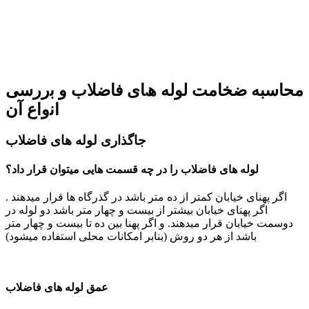
محاسبه ضخامت لوله ھﺎی ﻓﺎﺿﻼب و ﺑررﺳﯽ
اﻧواع آن
ﺟﺎﮔﺬاری ﻟﻮﻟﻪ ﻫﺎی ﻓﺎﺿﻼب
لوله های ﻓﺎﺿﻼب را در ﭼﻪ ﻗﺴﻤﺖ ﻫﺎﯾﯽ ﻣﯿﺘﻮان ﻗﺮار داد؟
اﮔﺮ ﭘﻬﻨﺎی ﺧﯿﺎﺑﺎن ﮐﻤﺘﺮ از ده ﻣﺘﺮ ﺑﺎﺷﺪ در ﮔﺬرﮔﺎه ﻫﺎ ﻗﺮار ﻣﯿﺪﻫﻨﺪ .
اﮔﺮ ﭘﻬﻨﺎی ﺧﯿﺎﺑﺎن ﺑﯿﺸﺘﺮ از ﺑﯿﺴﺖ و ﭼﻬﺎر ﻣﺘﺮ ﺑﺎﺷﺪ دو ﻟﻮﻟﻪ در
دوﺳﻤﺖ ﺧﯿﺎﺑﺎن ﻗﺮار ﻣﯿﺪﻫﻨﺪ. و اﮔﺮ ﭘﻬﻨﺎ ﺑﯿﻦ ده ﺗﺎ ﺑﯿﺴﺖ و ﭼﻬﺎر ﻣﺘﺮ
ﺑﺎﺷﺪ از ﻫﺮ دو روش (ﺑﻨﺎﺑﺮ اﻣﮑﺎﻧﺎت ﻣﺤﻠﯽ اﺳﺘﻔﺎده ﻣﯿﺸﻮد)
ﻋﻤﻖ ﻟﻮﻟﻪ ﻫﺎی ﻓﺎﺿﻼب