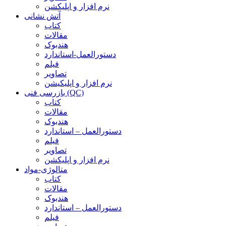
نرم افزار و اپلیکشن
آتش نشانی
کتاب
مقالات
هندبوک
دستورالعمل-استاندارد
فیلم
تصاویر
نرم افزار و اپلیکیشن
بازرسی فنی (QC)
کتاب
مقالات
هندبوک
دستورالعمل – استاندارد
فیلم
تصاویر
نرم افزار و اپلیکشن
متالوژی-مواد
کتاب
مقالات
هندبوک
دستورالعمل – استاندارد
فیلم