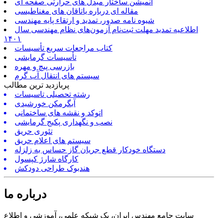
انمیشن ساختار مبدل های حرارتی صفحه ای
مقاله ای درباره یاتاقان های مغناطیسی
شیوه نامه صدور، تمدید و ارتقاء پایه مهندسی
اطلاعیه تمدید مهلت ثبت‌نام آزمون‌های نظام مهندسی سال
۱۴۰۱
کتاب مراجعات سریع تأسیسات
تأسیسات گرمایشی
بازرسی پیچ و مهره
سیستم های انتقال آب گرم
پربازدید ترین مطالب
رشته تحصیلی تاسیسات
آبگرمکن خورشیدی
اتوکد و نقشه های ساختمانی
نصب و نگهداری پکیج گرمایشی
تئوری حریق
سیستم های اعلام حریق
دستگاه خودکار قطع جریان گاز حساس به زلزله
کارگاه شارژ کپسول
هندبوک طراحی دودکش
درباره ما
سایت جامع مهندس ایران، یک شبکه علمی، آموزشی و اطلاع