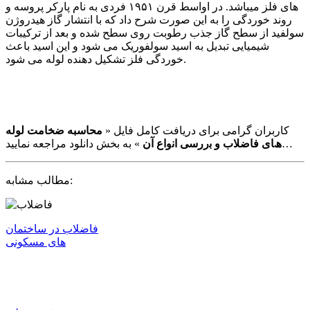
ﻫﺎی ﻓﻠﺰ ﻣﯿﺒﺎﺷﺪ. در اواﺳﻂ ﻗﺮن ۱۹۵۱ ﻓﺮدی ﺑﻪ ﻧﺎم ﭘﺎرﮐﺮ ﭘﺮوﺳﻪ و
روﻧﺪ ﺧﻮردﮔﯽ را ﺑﻪ اﯾﻦ ﺻﻮرت ﺷﺮح داد ﮐﻪ ﺑﺎ اﻧﺘﺸﺎر ﮔﺎز ﻫﯿﺪروژن
ﺳﻮﻟﻔﯿﺪ از سطح گاز جذب رطوبت روی سطح شده و بعد از ترکیبات
شیمیایی تبدیل به اسید سولفوریک می شود و این اسید باعث
خوردگی فلز تشکیل دهنده لوله می شود.
کاربران گرامی برای دریافت کامل فایل «
محاسبه ضخامت لوله
» به بخش دانلود مراجعه نمایید…
ھﺎی ﻓﺎﺿﻼب و ﺑررﺳﯽ اﻧواع آن
مطالب مشابه:
ﻓﺎﺿﻼب در ﺳﺎﺧﺘﻤﺎن
های ﻣﺴﮑﻮﻧﯽ