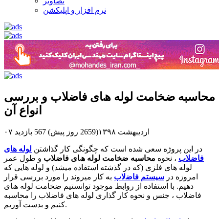
تصاویر
نرم افزار و اپلیکشن
محاسبه ضخامت لوله ھﺎی ﻓﺎﺿﻼب و ﺑررﺳﯽ
اﻧواع آن
۰۷ اردیبهشت ۱۳۹۸(2659 روز پیش)
567 بازدید
در اﯾﻦ ﭘﺮوژه ﺳﻌﯽ ﺷﺪه اﺳﺖ ﮐﻪ ﭼﮕﻮﻧﮕﯽ ﮐﺎر ﮔﺬاﺷﺘﻦ
ﻟﻮﻟﻪ ﻫﺎی
ﻓﺎﺿﻼب
، ﻧﺤﻮه
ﻣﺤﺎﺳﺒﻪ ضخامت لوله ھﺎی ﻓﺎﺿﻼب
و ﻃﻮل ﻋﻤﺮ
ﻟﻮﻟﻪ ﻫﺎی ﻓﻠﺰی (ﮐﻪ در ﮔﺬﺷﺘﻪ اﺳﺘﻔﺎده ﻣﯿﺸﺪ) و ﻟﻮﻟﻪ ﻫﺎﯾﯽ ﮐﻪ
اﻣﺮوزه در
ﺳﯿﺴﺘﻢ ﻓﺎﺿلاب
ﺑﻪ ﮐﺎر ﻣﯿﺮوﻧﺪ را ﻣﻮرد ﺑﺮرﺳﯽ ﻗﺮار
دﻫﯿﻢ. ﺑﺎ اﺳﺘﻔﺎده از رواﺑﻂ ﻣﻮﺟﻮد ﺗﻮاﻧﺴﺘﯿﻢ ضخامت لوله ھﺎی
ﻓﺎﺿﻼب ، ﺟﻨﺲ و ﻧﺤﻮه ﮐﺎر ﮔﺬاری ﻟﻮﻟﻪ ﻫﺎی ﻓﺎﺿﻼب را ﻣﺤﺎﺳﺒﻪ
ﮐﻨﯿﻢ و ﺑﺪﺳﺖ آورﯾﻢ.