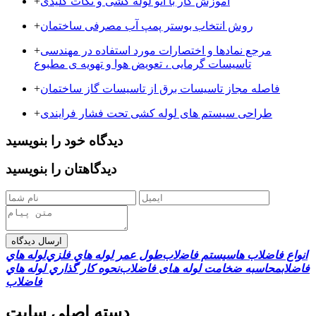
آموزش کار با اتو لوله کشی و نکات کلیدی
+
روش انتخاب بوستر پمپ آب مصرفی ساختمان
+
مرجع نمادها و اختصارات مورد استفاده در مهندسی
+
تاسیسات گرمایی ، تعویض هوا و تهویه ی مطبوع
فاصله مجاز تاسیسات برق از تاسیسات گاز ساختمان
+
طراحی سیستم های لوله کشی تحت فشار فرایندی
+
دیدگاه خود را بنویسید
دیدگاهتان را بنویسید
ارسال دیدگاه
اﻧﻮاع ﻓﺎﺿﻼب ﻫﺎ
ﺳﯿﺴﺘﻢ ﻓﺎﺿلاب
ﻃﻮل ﻋﻤﺮ ﻟﻮﻟﻪ ﻫﺎي ﻓﻠﺰي
ﻟﻮﻟﻪ ﻫﺎي
ﻓﺎﺿﻼب
محاسبه ضخامت لوله ھﺎی ﻓﺎﺿﻼب
ﻧﺤﻮه ﮐﺎر ﮔﺬاري ﻟﻮﻟﻪ ﻫﺎي
ﻓﺎﺿﻼب
دسته اصلی سایت