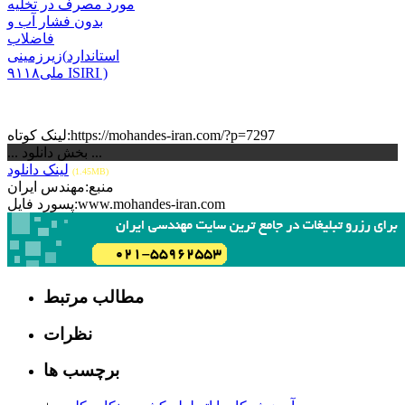
مورد مصرف در تخلیه
ﺑﺪون ﻓﺸﺎر آب و
ﻓﺎﺿﻼب
زﯾﺮزﻣﯿﻨﯽ(استاندارد
ملی۹۱۱۸ ISIRI )
لینک کوتاه:https://mohandes-iran.com/?p=7297
... بخش دانلود ...
لینک دانلود
(1.45MB)
منبع:مهندس ایران
پسورد فایل:www.mohandes-iran.com
مطالب مرتبط
نظرات
برچسب ها