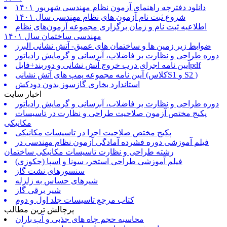
دانلود دفترچه راهنمای آزمون نظام مهندسی شهریور ۱۴۰۱
شروع ثبت نام آزمون های نظام مهندسی سال ۱۴۰۱
اطلاعیه ثبت نام و زمان برگزاری مجموعه آزمون‌های نظام
مهندسی ساختمان سال ۱۴۰۱
ضوابط زیر زمین ها و ساختمان های عمیق- آتش نشانی البرز
دوره طراحی و نظارت بر فاضلاب، آبرسانی و گرمایش رادیاتور
آیین نامه اجرای درب خروج آتش نشانی و دوربند+فایلpdf
آیین نامه مجموعه پمپ های آتش نشانی (کلاسS1 و S2 )
استاندارد بخاری گازسوز بدون دودکش
اخبار سایت
دوره طراحی و نظارت بر فاضلاب، آبرسانی و گرمایش رادیاتور
پکیج مختص آزمون صلاحیت طراحی و نظارت در تاسیسات
مکانیکی
پکیج مختص صلاحیت اجرا در تاسیسات مکانیکی
فیلم آموزشی دوره فشرده آمادگی آزمون نظام مهندسی در
رشته طراحی و نظارت تاسیسات مکانیکی ساختمان
فیلم آموزشی طراحی استخر، سونا و اسپا (جکوزی)
سنسورهای نشت گاز
شیرهای حساس به زلزله
شیر برقی گاز
کتاب مرجع تاسیسات جلد اول و دوم
پرچالش ترین مطالب
محاسبه حجم چاه های جذبی و آب باران