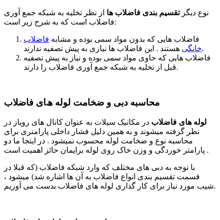
ﻧﻮع دﯾﮕﺮ
ﺗﻘﺴﯿﻢ ﺑﻨﺪی ﻓﺎﺿﻼب ﻫﺎ
از ﻧﻈﺮ ﺗﺨﻠﯿﻪ ﺑﻪ ﺷﺒﮑﻪ ﺟﻤﻊ آوری
ﻓﺎﺿﻼب اﺳﺖ ﮐﻪ ﺑﻪ ﺷﺮح زﯾﺮ اﺳﺖ:
ﻓﺎﺿﻼب ﻫﺎﯾﯽ ﮐﻪ ﺑﺪون ﻣﻮاد ﺳﻤﯽ ﺑﻮده و ﻣﺸﺎﺑﻪ
ﻓﺎﺿﻼب
ﻫﺴﺘﻨﺪ . اﯾﻦ ﻓﺎﺿﻼب ﻫﺎ ﻧﯿﺎزی ﺑﻪ ﭘﯿﺶ ﺗﺼﻔﯿﻪ ﻧﺪارﻧﺪ.
ﺧﺎﻧﮕﯽ
ﻓﺎﺿﻼب ﻫﺎﯾﯽ ﮐﻪ ﺣﺎوی ﻣﻮاد ﺳﻤﯽ ﺑﻮده و ﻧﯿﺎز ﺑﻪ ﭘﯿﺶ ﺗﺼﻔﯿﻪ
ﻗﺒﻞ از ﺗﺨﻠﯿﻪ ﺑﻪ ﺷﺒﮑﻪ ﺟﻤﻊ آوری ﻓﺎﺿﻼب را دارﻧﺪ.
ﻣﺤﺎﺳﺒﻪ دﺑﯽ و ضخامت لوله ھﺎی ﻓﺎﺿﻼب
ﻟﻮﻟﻪ ﻫﺎی ﻓﺎﺿﻼب
در ﻣﮑﺎﻧﯿﮏ ﺳﯿﻼت ﺑﻪ ﻋﻨﻮان ﮐﺎﻧﺎل ﻫﺎی روﺑﺎز در
ﻧﻈﺮ ﮔﺮﻓﺘﻪ ﻣﯿﺸﻮﻧﺪ و ﺑﻪ ﻫﻤﯿﻦ دﻟﯿﻞ ﻓﺸﺎر داﺧﻠﯽ ﭘﺎراﻣﺘﺮی ﺑﺮای
ﻣﺤﺎﺳﺒﻪ ﻧﻮع و ﺿﺨﺎﻣﺖ ﻟﻮﻟﻪ ﻣﺤﺴﻮب ﻧﻤﯿﺸﻮد . در اﯾﻨﺠﺎ ﻣﺎ دو
ﭘﺎراﻣﺘﺮ ﺧﻮردﮔﯽ و وزن ﺧﺎک روی ﻟﻮﻟﻪ ﺑﺮاﯾﻤﺎن ﺣﺎﺋﺰ اﻫﻤﯿﺖ اﺳﺖ .
ﺑﺎ ﺗﻮﺟﻪ ﺑﻪ دﺑﯽ ﻫﺎی ﻣﺨﺘﻠﻒ ﮐﻪ وارد ﺷﺒﮑﻪ ﻓﺎﺿﻼب (ﮐﻪ ﻗﺒﻼ در
ﻗﺴﻤﺖ ﺗﻘﺴﯿﻢ ﺑﻨﺪی اﻧﻮاع ﻓﺎﺿﻼب ﺑﻪ آن ﻫﺎ اﺷﺎره ﺷﺪ) ﻣﯿﺸﻮد ،
ﺷﯿﺐ ﻣﻮرد ﻧﯿﺎز ﺑﺮای ﮐﺎر ﮔﺬاری ﻟﻮﻟﻪ ﻫﺎی ﻓﺎﺿﻼب ﺑﺪﺳﺖ ﻣﯽ آورﯾﻢ.