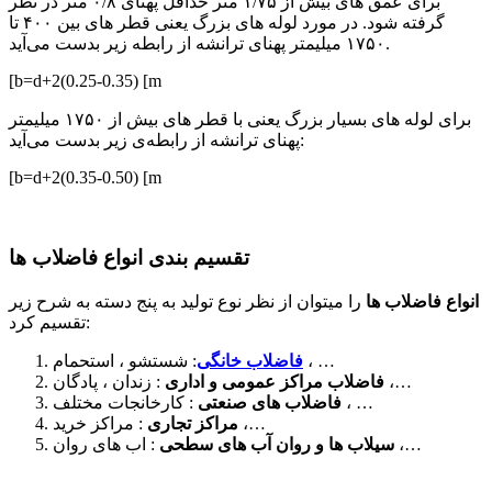
ﺑﺮای ﻋﻤﻖ ﻫﺎی ﺑﯿﺶ از ۱/۷۵ ﻣﺘﺮ ﺣﺪاﻗﻞ ﭘﻬﻨﺎی ۰/۸ ﻣﺘﺮ در ﻧﻈﺮ
ﮔﺮﻓﺘﻪ ﺷﻮد. در ﻣﻮرد ﻟﻮﻟﻪ ﻫﺎی ﺑﺰرگ ﯾﻌﻨﯽ ﻗﻄﺮ ﻫﺎی ﺑﯿﻦ ۴۰۰ ﺗﺎ
۱۷۵۰ ﻣﯿﻠﯿﻤﺘﺮ ﭘﻬﻨﺎی ﺗﺮاﻧﺸﻪ از راﺑﻄﻪ زﯾﺮ ﺑﺪﺳﺖ ﻣﯽآﯾﺪ.
[b=d+2(0.25-0.35) [m
ﺑﺮای ﻟﻮﻟﻪ ﻫﺎی ﺑﺴﯿﺎر ﺑﺰرگ ﯾﻌﻨﯽ ﺑﺎ ﻗﻄﺮ ﻫﺎی ﺑﯿﺶ از ۱۷۵۰ ﻣﯿﻠﯿﻤﺘﺮ
ﭘﻬﻨﺎی ﺗﺮاﻧﺸﻪ از راﺑﻄﻪی زﯾﺮ ﺑﺪﺳﺖ ﻣﯽآﯾﺪ:
[b=d+2(0.35-0.50) [m
ﺗﻘﺴﯿﻢ ﺑﻨﺪی اﻧﻮاع ﻓﺎﺿﻼب ﻫﺎ
اﻧﻮاع ﻓﺎﺿﻼب ﻫﺎ
را ﻣﯿﺘﻮان از ﻧﻈﺮ ﻧﻮع ﺗﻮﻟﯿﺪ ﺑﻪ ﭘﻨﺞ دﺳﺘﻪ ﺑﻪ ﺷﺮح زﯾﺮ
ﺗﻘﺴﯿﻢ ﮐﺮد:
: ﺷﺴﺘﺸﻮ ، اﺳﺘﺤﻤﺎم ، …
ﻓﺎﺿﻼب ﺧﺎﻧﮕﯽ
: زﻧﺪان ، ﭘﺎدﮔﺎن ،…
ﻓﺎﺿﻼب ﻣﺮاﮐﺰ ﻋﻤﻮﻣﯽ و اداری
: ﮐﺎرﺧﺎﻧﺠﺎت ﻣﺨﺘﻠﻒ ، …
ﻓﺎﺿﻼب ﻫﺎی ﺻﻨﻌﺘﯽ
: ﻣﺮاﮐﺰ ﺧﺮﯾﺪ ،…
ﻣﺮاﮐﺰ ﺗﺠﺎری
: اب ﻫﺎی روان ،…
ﺳﯿﻼب ﻫﺎ و روان آب ﻫﺎی ﺳﻄﺤﯽ