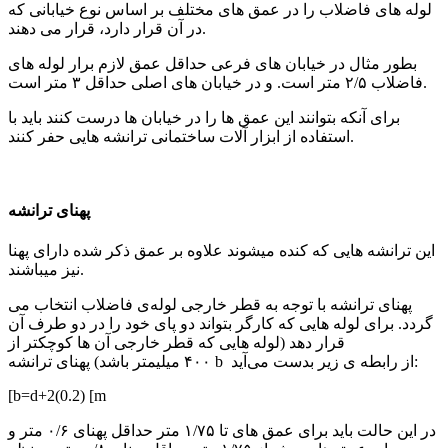
ﻟﻮﻟﻪ ﻫﺎی ﻓﺎﺿﻼب را در ﻋﻤﻖ ﻫﺎی ﻣﺨﺘﻠﻒ ﺑﺮ اﺳﺎس ﻧﻮع ﺧﯿﺎﺑﺎﻧﯽ ﮐﻪ
در آن ﻗﺮار دارد، ﻗﺮار ﻣﯽ دﻫﻨﺪ.
ﺑﻄﻮر ﻣﺜﺎل در ﺧﯿﺎﺑﺎن ﻫﺎی ﻓﺮﻋﯽ ﺣﺪاﻗﻞ ﻋﻤﻖ ﻻزم ﺑﺮار ﻟﻮﻟﻪ ﻫﺎی
ﻓﺎﺿﻼب ۲/۵ ﻣﺘﺮ اﺳﺖ. و در ﺧﯿﺎﺑﺎن ﻫﺎی اﺻﻠﯽ ﺣﺪاﻗﻞ ۳ ﻣﺘﺮ اﺳﺖ.
ﺑﺮای آﻧﮑﻪ ﺑﺘﻮاﻧﻨﺪ اﯾﻦ ﻋﻤﻖ ﻫﺎ را در ﺧﯿﺎﺑﺎن ﻫﺎ درﺳﺖ ﮐﻨﻨﺪ ﺑﺎﯾﺪ ﺑﺎ
اﺳﺘﻔﺎده از اﺑﺰار آﻻت ﺳﺎﺧﺘﻤﺎﻧﯽ ﺗﺮاﻧﺸﻪ ﻫﺎﯾﯽ ﺣﻔﺮ ﮐﻨﻨﺪ.
ﭘﻬﻨﺎی ﺗﺮاﻧﺸﻪ
اﯾﻦ ﺗﺮاﻧﺸﻪ ﻫﺎﯾﯽ ﮐﻪ ﮐﻨﺪه ﻣﯿﺸﻮﻧﺪ ﻋﻼوه ﺑﺮ ﻋﻤﻖ ذﮐﺮ ﺷﺪه دارای ﭘﻬﻨﺎ
ﻧﯿﺰ ﻣﯿﺒﺎﺷﻨﺪ.
ﭘﻬﻨﺎی ﺗﺮاﻧﺸﻪ ﺑﺎ ﺗﻮﺟﻪ ﺑﻪ ﻗﻄﺮ ﺧﺎرﺟﯽ ﻟﻮﻟﻪی ﻓﺎﺿﻼب اﻧﺘﺨﺎب ﻣﯽ
ﮔﺮدد. ﺑﺮای ﻟﻮﻟﻪ ﻫﺎﯾﯽ ﮐﻪ ﮐﺎرﮔﺮ ﺑﺘﻮاﻧﺪ دو ﭘﺎی ﺧﻮد را در دو ﻃﺮف آن
ﻗﺮار دﻫﺪ (ﻟﻮﻟﻪ ﻫﺎﯾﯽ ﮐﻪ ﻗﻄﺮ ﺧﺎرﺟﯽ آن ﻫﺎ ﮐﻮﭼﮑﺘﺮ از
۴۰۰ ﻣﯿﻠﯿﻤﺘﺮ ﺑﺎﺷﺪ) ﭘﻬﻨﺎی ﺗﺮاﻧﺸﻪ b از راﺑﻄﻪ ی زﯾﺮ ﺑﺪﺳﺖ ﻣﯽآید:
[b=d+2(0.2) [m
در اﯾﻦ ﺣﺎﻟﺖ ﺑﺎﯾﺪ ﺑﺮای ﻋﻤﻖ ﻫﺎی ﺗﺎ ۱/۷۵ ﻣﺘﺮ ﺣﺪاﻗﻞ ﭘﻬﻨﺎی ۰/۶ ﻣﺘﺮ و