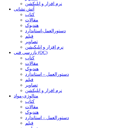
نرم افزار و اپلیکشن
آتش نشانی
کتاب
مقالات
هندبوک
دستورالعمل-استاندارد
فیلم
تصاویر
نرم افزار و اپلیکیشن
بازرسی فنی (QC)
کتاب
مقالات
هندبوک
دستورالعمل – استاندارد
فیلم
تصاویر
نرم افزار و اپلیکشن
متالوژی-مواد
کتاب
مقالات
هندبوک
دستورالعمل – استاندارد
فیلم