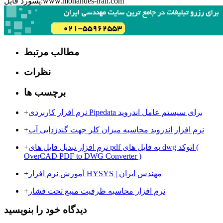
پسورد فایل:www.mohandes-iran.com
مطالب مرتبط
نظرات
برچسب ها
نرم افزار کاربردی Pipedata برای سیستم عامل اندروید
+
نرم افزار اندروید محاسبه میزان کلر جهت گندزدایی آب
+
نرم افزار تبدیل فایل های pdf به فایل های dwg اتوکد (
+
OverCAD PDF to DWG Converter )
آموزش نرم افزار HYSYS | مهندس ایران
+
نرم ‌افزار محاسبه ظرفیت منبع تحت فشار
+
دیدگاه خود را بنویسید