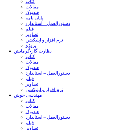
کتاب
مقالات
هندبوک
پایان نامه
دستورالعمل – استاندارد
فیلم
تصاویر
نرم افزار و اپلیکشن
پروژه
نظارت گاز-گرمایش
کتاب
مقالات
هندبوک
دستورالعمل – استاندارد
فیلم
تصاویر
نرم افزار و اپلیکشن
مهندسی جوش
کتاب
مقالات
هندبوک
دستورالعمل – استاندارد
فیلم
تصاویر