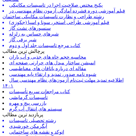
پکیج مختص صلاحیت اجرا در تاسیسات مکانیکی
فیلم آموزشی دوره فشرده آمادگی آزمون نظام مهندسی در
رشته طراحی و نظارت تاسیسات مکانیکی ساختمان
فیلم آموزشی طراحی استخر، سونا و اسپا (جکوزی)
سنسورهای نشت گاز
شیرهای حساس به زلزله
شیر برقی گاز
کتاب مرجع تاسیسات جلد اول و دوم
پرچالش ترین مطالب
محاسبه حجم چاه های جذبی و آب باران
انمیشن ساختار مبدل های حرارتی صفحه ای
مقاله ای درباره یاتاقان های مغناطیسی
شیوه نامه صدور، تمدید و ارتقاء پایه مهندسی
اطلاعیه تمدید مهلت ثبت‌نام آزمون‌های نظام مهندسی سال
۱۴۰۱
کتاب مراجعات سریع تأسیسات
تأسیسات گرمایشی
بازرسی پیچ و مهره
سیستم های انتقال آب گرم
پربازدید ترین مطالب
رشته تحصیلی تاسیسات
آبگرمکن خورشیدی
اتوکد و نقشه های ساختمانی