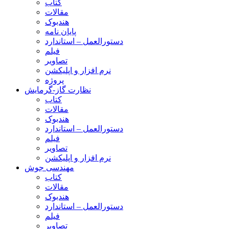
کتاب
مقالات
هندبوک
پایان نامه
دستورالعمل – استاندارد
فیلم
تصاویر
نرم افزار و اپلیکشن
پروژه
نظارت گاز-گرمایش
کتاب
مقالات
هندبوک
دستورالعمل – استاندارد
فیلم
تصاویر
نرم افزار و اپلیکشن
مهندسی جوش
کتاب
مقالات
هندبوک
دستورالعمل – استاندارد
فیلم
تصاویر