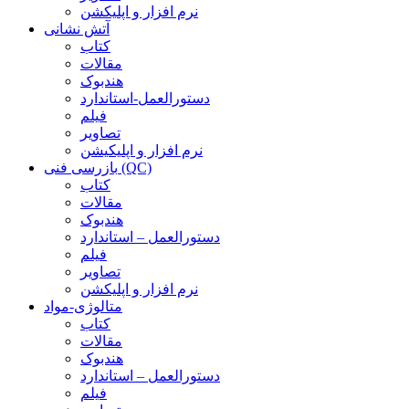
نرم افزار و اپلیکشن
آتش نشانی
کتاب
مقالات
هندبوک
دستورالعمل-استاندارد
فیلم
تصاویر
نرم افزار و اپلیکیشن
بازرسی فنی (QC)
کتاب
مقالات
هندبوک
دستورالعمل – استاندارد
فیلم
تصاویر
نرم افزار و اپلیکشن
متالوژی-مواد
کتاب
مقالات
هندبوک
دستورالعمل – استاندارد
فیلم