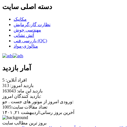
دسته اصلی سایت
مکانیک
نظارت گاز-گرمایش
مهندسی جوش
آتش نشانی
بازرسی فنی (QC)
متالوژی-مواد
آمار بازدید
افراد آنلاین: 5
بازدید امروز: 313
بازدید این ماه: 163043
بازدید کنندگان امروز:
ورودی امروز از موتور های جست . جو:
تعداد مقالات سایت:1005
آخرین بروز رسانی:اردیبهشت ۲۱, ۱۴۰۱
بروز ترین مطالب سایت