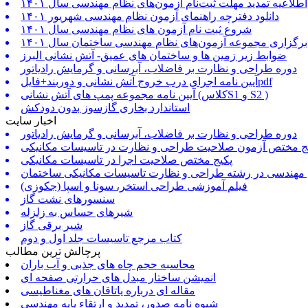
اطلاعیه تمدید مهلت ثبت‌نام آزمون‌های نظام مهندسی سال ۱۴۰۱
دانلود دفترچه راهنمای آزمون نظام مهندسی شهریور ۱۴۰۱
شروع ثبت نام آزمون های نظام مهندسی سال ۱۴۰۱
برگزاری مجموعه آزمون‌های نظام مهندسی ساختمان سال ۱۴۰۱
ضوابط زیر زمین ها و ساختمان های عمیق- آتش نشانی البرز
دوره طراحی و نظارت بر فاضلاب، آبرسانی و گرمایش رادیاتور
آیین نامه اجرای درب خروج آتش نشانی و دوربند+فایلpdf
آیین نامه مجموعه پمپ های آتش نشانی (کلاسS1 و S2 )
استاندارد بخاری گازسوز بدون دودکش
اخبار سایت
دوره طراحی و نظارت بر فاضلاب، آبرسانی و گرمایش رادیاتور
ج مختص آزمون صلاحیت طراحی و نظارت در تاسیسات مکانیکی
پکیج مختص صلاحیت اجرا در تاسیسات مکانیکی
 مهندسی در رشته طراحی و نظارت تاسیسات مکانیکی ساختمان
فیلم آموزشی طراحی استخر، سونا و اسپا (جکوزی)
سنسورهای نشت گاز
شیرهای حساس به زلزله
شیر برقی گاز
کتاب مرجع تاسیسات جلد اول و دوم
پرچالش ترین مطالب
محاسبه حجم چاه های جذبی و آب باران
انمیشن ساختار مبدل های حرارتی صفحه ای
مقاله ای درباره یاتاقان های مغناطیسی
شیوه نامه صدور، تمدید و ارتقاء پایه مهندسی