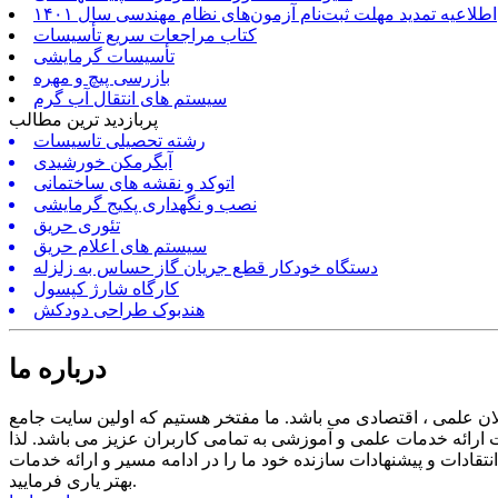
اطلاعیه تمدید مهلت ثبت‌نام آزمون‌های نظام مهندسی سال ۱۴۰۱
کتاب مراجعات سریع تأسیسات
تأسیسات گرمایشی
بازرسی پیچ و مهره
سیستم های انتقال آب گرم
پربازدید ترین مطالب
رشته تحصیلی تاسیسات
آبگرمکن خورشیدی
اتوکد و نقشه های ساختمانی
نصب و نگهداری پکیج گرمایشی
تئوری حریق
سیستم های اعلام حریق
دستگاه خودکار قطع جریان گاز حساس به زلزله
کارگاه شارژ کپسول
هندبوک طراحی دودکش
درباره ما
ن علمی ، اقتصادی می باشد. ما مفتخر هستیم که اولین سایت جامع
ارائه خدمات علمی و آموزشی به تمامی کاربران عزیز می باشد. لذا
ادات و پیشنهادات سازنده خود ما را در ادامه مسیر و ارائه خدمات
بهتر یاری فرمایید.