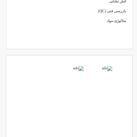
آتش نشانی
بازرسی فنی (QC)
متالوژی-مواد