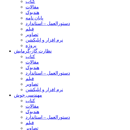
کتاب
مقالات
هندبوک
پایان نامه
دستورالعمل – استاندارد
فیلم
تصاویر
نرم افزار و اپلیکشن
پروژه
نظارت گاز-گرمایش
کتاب
مقالات
هندبوک
دستورالعمل – استاندارد
فیلم
تصاویر
نرم افزار و اپلیکشن
مهندسی جوش
کتاب
مقالات
هندبوک
دستورالعمل – استاندارد
فیلم
تصاویر