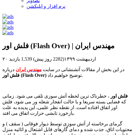
تصاویر
نرم افزار و اپلیکشن
فلش اور (Flash Over) | مهندس ایران
۲۰ اردیبهشت ۱۳۹۹(2282 روز پیش)
1,539 بازدید
در این بخش از مقالات آتشنشانی در سایت
مهندس ایران
درباره
توضیح خواهیم داد.
فلش اور (Flash Over)
فلش اور
، خطرناک ترین لحظه آتش سوزی تلقی می شود. زمانی
که فضایی بسته سریعا و با حالت انفجار شعله ور می شود، فلش
اور اتفاق افتاده است. از نقطه نظر علمی، این پدیده به علت
بازخورد تابشی حرارت اتفاق می افتد.
گرمای برخاسته از آتش سوزی توسط دیوار فوقانی ( سقف ) و
محتویات اتاق، جذب شده و دمای گازهای قابل اشتعال و اثاثیه منزل