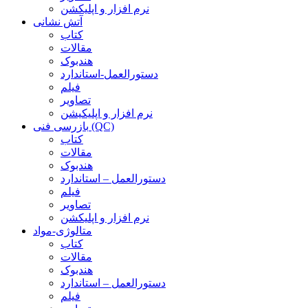
نرم افزار و اپلیکشن
آتش نشانی
کتاب
مقالات
هندبوک
دستورالعمل-استاندارد
فیلم
تصاویر
نرم افزار و اپلیکیشن
بازرسی فنی (QC)
کتاب
مقالات
هندبوک
دستورالعمل – استاندارد
فیلم
تصاویر
نرم افزار و اپلیکشن
متالوژی-مواد
کتاب
مقالات
هندبوک
دستورالعمل – استاندارد
فیلم