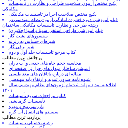
پکیج مختص آزمون صلاحیت طراحی و نظارت در تاسیسات
مکانیکی
پکیج مختص صلاحیت اجرا در تاسیسات مکانیکی
فیلم آموزشی دوره فشرده آمادگی آزمون نظام مهندسی در
رشته طراحی و نظارت تاسیسات مکانیکی ساختمان
فیلم آموزشی طراحی استخر، سونا و اسپا (جکوزی)
سنسورهای نشت گاز
شیرهای حساس به زلزله
شیر برقی گاز
کتاب مرجع تاسیسات جلد اول و دوم
پرچالش ترین مطالب
محاسبه حجم چاه های جذبی و آب باران
انمیشن ساختار مبدل های حرارتی صفحه ای
مقاله ای درباره یاتاقان های مغناطیسی
شیوه نامه صدور، تمدید و ارتقاء پایه مهندسی
اطلاعیه تمدید مهلت ثبت‌نام آزمون‌های نظام مهندسی سال
۱۴۰۱
کتاب مراجعات سریع تأسیسات
تأسیسات گرمایشی
بازرسی پیچ و مهره
سیستم های انتقال آب گرم
پربازدید ترین مطالب
رشته تحصیلی تاسیسات