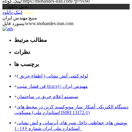
لینک کوتاه:https://mohandes-iran.com/?p=9160
... بخش دانلود ...
لینک دانلود
(282KB)
منبع:مهندس ایران
پسورد فایل:www.mohandes-iran.com
مطالب مرتبط
نظرات
برچسب ها
لوله کشی آتش نشانی ( اطفاء حریق )
+
فن فشار مثبت (p.p.v) | مهندس ایران
+
سیستم اعلام حریق در ساختمان
+
دستگاه الکتریکی آشکار ساز مونوکسید کربن در محیط های
+
مسکونی (استاندارد ملی ISIRI 13172-1)
پوشش های حفاظتی داخل شیر های آبرسانی و آتش نشانی
+
_استاندارد ملی ایران شماره ۱۰۱۶۶