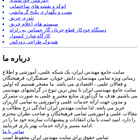
آبگرمکن خورشیدی
اتوکد و نقشه های ساختمانی
نصب و نگهداری پکیج گرمایشی
تئوری حریق
سیستم های اعلام حریق
دستگاه خودکار قطع جریان گاز حساس به زلزله
کارگاه شارژ کپسول
هندبوک طراحی دودکش
درباره ما
سایت جامع مهندس ایران، یک شبکه علمی، آموزشی و اطلاع
رسانی ویژه تمامی مهندسان، دانش جویان، صنعتگران، فرهیختگان
و فعالان علمی ، اقتصادی می باشد. ما مفتخر هستیم که اولین
سایت جامع مهندسی ایران با بیش ترین تنوع در گرایشهای مهندسی
می باشیم. هدف ما گردآوری منابع معتبر و علمی به صورت متمرکز
و مدون جهت ارائه خدمات علمی و آموزشی به تمامی کاربران
عزیز می باشد. لذا سایت مهندس ایران آمادگی درج مطالب و
مقالات علمی و آموزشی تمامی فرهیختگان و صاحب نظران محترم
را دارد. امید است با بیان انتقادات و پیشنهادات سازنده خود ما را در
ادامه مسیر و ارائه خدمات بهتر یاری فرمایید.
تماس با ما
تمامی حقوق برای سایت مهندس ایران محفوظ است