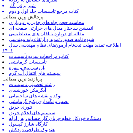
شیر برقی گاز
کتاب مرجع تاسیسات جلد اول و دوم
پرچالش ترین مطالب
محاسبه حجم چاه های جذبی و آب باران
انمیشن ساختار مبدل های حرارتی صفحه ای
مقاله ای درباره یاتاقان های مغناطیسی
شیوه نامه صدور، تمدید و ارتقاء پایه مهندسی
اطلاعیه تمدید مهلت ثبت‌نام آزمون‌های نظام مهندسی سال
۱۴۰۱
کتاب مراجعات سریع تأسیسات
تأسیسات گرمایشی
بازرسی پیچ و مهره
سیستم های انتقال آب گرم
پربازدید ترین مطالب
رشته تحصیلی تاسیسات
آبگرمکن خورشیدی
اتوکد و نقشه های ساختمانی
نصب و نگهداری پکیج گرمایشی
تئوری حریق
سیستم های اعلام حریق
دستگاه خودکار قطع جریان گاز حساس به زلزله
کارگاه شارژ کپسول
هندبوک طراحی دودکش