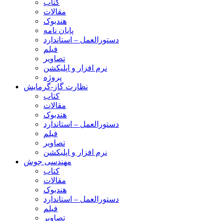
کتاب
مقالات
هندبوک
پایان نامه
دستورالعمل – استاندارد
فیلم
تصاویر
نرم افزار و اپلیکشن
پروژه
نظارت گاز-گرمایش
کتاب
مقالات
هندبوک
دستورالعمل – استاندارد
فیلم
تصاویر
نرم افزار و اپلیکشن
مهندسی جوش
کتاب
مقالات
هندبوک
دستورالعمل – استاندارد
فیلم
تصاویر