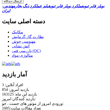
ارسال دیدگاه
بویلر فایر تیوب
عملکرد بویلر فایر تیوب
فیلم عملکرد دیگ بخار
مهندس-
ایران
دسته اصلی سایت
مکانیک
نظارت گاز-گرمایش
مهندسی جوش
آتش نشانی
بازرسی فنی (QC)
متالوژی-مواد
آمار بازدید
افراد آنلاین: 3
بازدید امروز: 854
بازدید این ماه: 163125
بازدید کنندگان امروز:
ورودی امروز از موتور های جست . جو:
تعداد مقالات سایت:1005