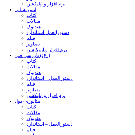
نرم افزار و اپلیکشن
آتش نشانی
کتاب
مقالات
هندبوک
دستورالعمل-استاندارد
فیلم
تصاویر
نرم افزار و اپلیکیشن
بازرسی فنی (QC)
کتاب
مقالات
هندبوک
دستورالعمل – استاندارد
فیلم
تصاویر
نرم افزار و اپلیکشن
متالوژی-مواد
کتاب
مقالات
هندبوک
دستورالعمل – استاندارد
فیلم