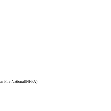
انجمن ملی حفاظت در برابر حریق امریکا )NFPA