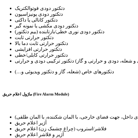
دتکتور دودی فوتوالکتریک
دتکتور دودی یونیزاسیون
دتکتور کانالی یا داکتی
دتکتور دودی مکشی یا نمونه گیر
دتکتور دودی نوری خطی/بازتابنده (بیم دتکتور)
دتکتور حرارتی ثابت
دتکتور حرارتی ثابت دما بالا
دتکتور حرارتی افزایشی
دتکتور حرارتی کابلی/خطی
دتکتورهای خاص (شعله، گاز و دتکتور ویدیوئی و…)
ماژول اعلام حریق (Fire Alarm Module)
ی داخل، جهت فضای خارجی، با المان شکننده، با المان طلقی)
آژیر اعلام حریق
فلاشر/استروب (چراغ چشمک زن) اعلام حریق
آژیر و فلاشر اعلام حریق