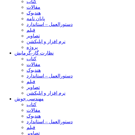
کتاب
مقالات
هندبوک
پایان نامه
دستورالعمل – استاندارد
فیلم
تصاویر
نرم افزار و اپلیکشن
پروژه
نظارت گاز-گرمایش
کتاب
مقالات
هندبوک
دستورالعمل – استاندارد
فیلم
تصاویر
نرم افزار و اپلیکشن
مهندسی جوش
کتاب
مقالات
هندبوک
دستورالعمل – استاندارد
فیلم
تصاویر