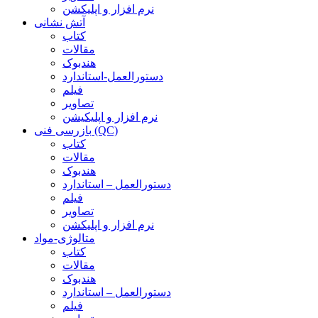
نرم افزار و اپلیکشن
آتش نشانی
کتاب
مقالات
هندبوک
دستورالعمل-استاندارد
فیلم
تصاویر
نرم افزار و اپلیکیشن
بازرسی فنی (QC)
کتاب
مقالات
هندبوک
دستورالعمل – استاندارد
فیلم
تصاویر
نرم افزار و اپلیکشن
متالوژی-مواد
کتاب
مقالات
هندبوک
دستورالعمل – استاندارد
فیلم