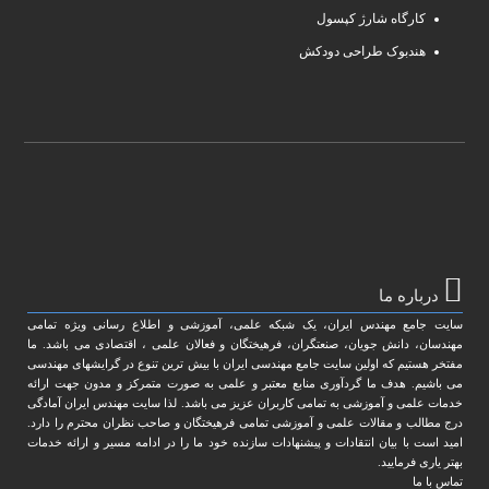
کارگاه شارژ کپسول
هندبوک طراحی دودکش
درباره ما
سایت جامع مهندس ایران، یک شبکه علمی، آموزشی و اطلاع رسانی ویژه تمامی
مهندسان، دانش جویان، صنعتگران، فرهیختگان و فعالان علمی ، اقتصادی می باشد. ما
مفتخر هستیم که اولین سایت جامع مهندسی ایران با بیش ترین تنوع در گرایشهای مهندسی
می باشیم. هدف ما گردآوری منابع معتبر و علمی به صورت متمرکز و مدون جهت ارائه
خدمات علمی و آموزشی به تمامی کاربران عزیز می باشد. لذا سایت مهندس ایران آمادگی
درج مطالب و مقالات علمی و آموزشی تمامی فرهیختگان و صاحب نظران محترم را دارد.
امید است با بیان انتقادات و پیشنهادات سازنده خود ما را در ادامه مسیر و ارائه خدمات
بهتر یاری فرمایید.
تماس با ما