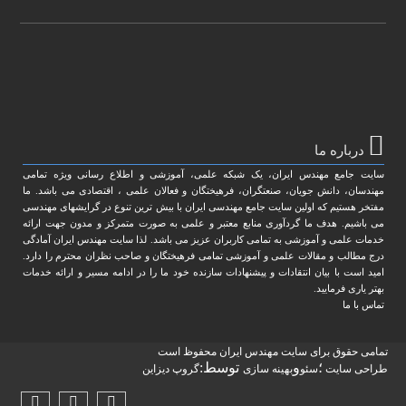
درباره ما
سایت جامع مهندس ایران، یک شبکه علمی، آموزشی و اطلاع رسانی ویژه تمامی
مهندسان، دانش جویان، صنعتگران، فرهیختگان و فعالان علمی ، اقتصادی می باشد. ما
مفتخر هستیم که اولین سایت جامع مهندسی ایران با بیش ترین تنوع در گرایشهای مهندسی
می باشیم. هدف ما گردآوری منابع معتبر و علمی به صورت متمرکز و مدون جهت ارائه
خدمات علمی و آموزشی به تمامی کاربران عزیز می باشد. لذا سایت مهندس ایران آمادگی
درج مطالب و مقالات علمی و آموزشی تمامی فرهیختگان و صاحب نظران محترم را دارد.
امید است با بیان انتقادات و پیشنهادات سازنده خود ما را در ادامه مسیر و ارائه خدمات
بهتر یاری فرمایید.
تماس با ما
تمامی حقوق برای سایت مهندس ایران محفوظ است
؛
و
توسط:
طراحی سایت
سئو
بهینه سازی
گروپ دیزاین