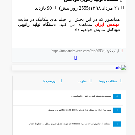
۲۱ مرداد ۱۳۹۸(2555 روز پیش)
90 بازدید
همانطور که در این بخش از فیلم های مکانیک در سایت
مهندس ایران
مشاهده می کنید،
دستگاه تولید زانویی
دودکش
نمایش خواهیم داد…
لینک کوتاه:https://mohandes-iran.com/?p=8053
مطالب مرتبط
نظرات
برچسب ها
+
سیستم هوشمند پایش و کنترل کاویتاسیون
+
شبیه سازی از یک مبدل حرارتی نوع Shell and Tube(تیوب و پوسته )
+
استفاده از فناوری امواج صوتی( Ultrasonic) جهت کنترل جریان سیال در خطوط انتقال