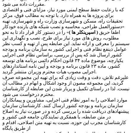
مقررات داده می شود.
که با رعایت حفظ سطح ایمنی مورد نیاز، مزایای فنی و اقتصادی
برای پروژه ها به همراه دارد. با توجه به مطالب فوق، مرکز
تحقیقات راه، مسکن و شهرسازی وزارت راه و شهرسازی، تهیه
«دستورالعمل طراحی، محاسبه و نصب شبکه های بارنده خودکار
اطفا حریق
( اسپرینکلر ها )
» را در دستور کار قرار داد تا به نحو
مطلوب، روش های مورد نیاز برای طرح، نصب و نگهداری این
سیستم را معرفی و ارائه نماید. این ضابطه پس از تهیه و کسب نظر
عوامل ذینفع نظام فنی و اجرایی کشور به سازمان برنامه و بودجه
کشور ارسال شد که پس از بررسی، براساس نظام فنی اجرایی
یکپارچه، موضوع ماده ۳۴ قانون احکام دائمی برنامه های توسعه
کشور، ماده ۲۳ قانون برنامه و بودجه و آیین نامه استانداردهای
اجرایی مصوب هیات محترم وزیران منتشر گردید.
علیرغم تلاش، دقت و وقت زیادی که برای تهیه این مجموعه صرف
گردید، این مجموعه مصون از وجود اشکال و ابهام در مطالب آن
نیست. لذا در راستای تکمیل و پربار شدن این ضابطه از کارشناسان
محترم درخواست می شود.
موارد اصلاحی را به امور نظام فنی اجرایی، مشاورین و پیمانکاران
سازمان برنامه و بودجه کشور ارسال کنند. کارشناسان سازمان
پیشنهادهای دریافت شده را بررسی کرده و در صورت نیاز به اصلاح
در متن ضابطه، با همفکری نمایندگان جامعه فنی کشور و
کارشناسان مجرب این حوزه، نسبت به تهیه متن اصلاحی، اقدام و
از طریق پایگاه