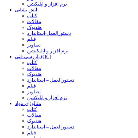
نرم افزار و اپلیکشن
آتش نشانی
کتاب
مقالات
هندبوک
دستورالعمل-استاندارد
فیلم
تصاویر
نرم افزار و اپلیکیشن
بازرسی فنی (QC)
کتاب
مقالات
هندبوک
دستورالعمل – استاندارد
فیلم
تصاویر
نرم افزار و اپلیکشن
متالوژی-مواد
کتاب
مقالات
هندبوک
دستورالعمل – استاندارد
فیلم