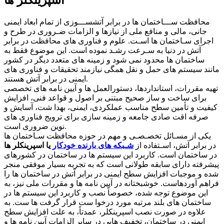
محافظت ســـاختمان ها در برابر آتشســـوزی از تمام ابعاد ایمنی
جانی، مالی و منافع ملی از نیازها و الزامات ضـروری در طرح و
اجرای سـاختمان ها اسـت. علوم و فناوری های محافظت در برابر
آتش در دنیا به سـرعت رشـد نموده است. این موضوع فقط به
ساختمان ها محدود نمی شود و زمینه های متعدد دیگر در کشور
مانند سیستم های حمل و نقل همگی نیازمند تحقیقات و فناوری های
ایمنی در برابر آتش هستند.
تهیه مقررات، استانداردها، دستورالعمل ها و آیین نامه های تخصصی
برای ساخت و ساز صحیح مبتنی بر اصول و قواعد فنی، افزایش
کیفیت و تأمین سطح مناسب عملکردی، ایمنی، بهدا شت، آسایش و
صرفه اقت صادی جامعه و زمینه سازی برای ترویج فناوری های
نوین ضروری است.
یکی از مسـائل تخصـصـی و مهم در حوزه محافظت سـاختمان ها
در برابر آتش، اسـتفاده از
شـبکه های بارنده خودکار
یا اسپرینکلر ها
در ساختمان است. کاربرد این سیستم ها در ساختمان در کشورهای
پیشرفته دارای سابقه طولانی است که به تجربه بسیار موفقی منجر
شده و موجبات افزایش سطح ایمنی در برابر آتش در ساختمان ها را
فراهم آوردهاست. خوشبختانه در آیین نامه ها و مقررات ملی نیز، به
این موضوع توجه شده، خصوصاً نصب و کاربرد این سیستم ها در
ساختمان های بلند مرتبه مورد درخوا ست قرار گرفت ها ست. به
علاوه در صورت نصب اسپرینکلر، عمدتاً، به علت افزایش سطح
ایمنی در ساختمان، تخفیف هایی در سایر الزامات آیین نامه ها و