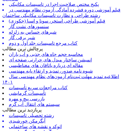
پکیج مختص صلاحیت اجرا در تاسیسات مکانیکی
فیلم آموزشی دوره فشرده آمادگی آزمون نظام مهندسی در
رشته طراحی و نظارت تاسیسات مکانیکی ساختمان
فیلم آموزشی طراحی استخر، سونا و اسپا (جکوزی)
سنسورهای نشت گاز
شیرهای حساس به زلزله
شیر برقی گاز
کتاب مرجع تاسیسات جلد اول و دوم
پرچالش ترین مطالب
محاسبه حجم چاه های جذبی و آب باران
انمیشن ساختار مبدل های حرارتی صفحه ای
مقاله ای درباره یاتاقان های مغناطیسی
شیوه نامه صدور، تمدید و ارتقاء پایه مهندسی
اطلاعیه تمدید مهلت ثبت‌نام آزمون‌های نظام مهندسی سال
۱۴۰۱
کتاب مراجعات سریع تأسیسات
تأسیسات گرمایشی
بازرسی پیچ و مهره
سیستم های انتقال آب گرم
پربازدید ترین مطالب
رشته تحصیلی تاسیسات
آبگرمکن خورشیدی
اتوکد و نقشه های ساختمانی