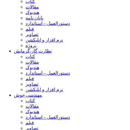
کتاب
مقالات
هندبوک
پایان نامه
دستورالعمل – استاندارد
فیلم
تصاویر
نرم افزار و اپلیکشن
پروژه
نظارت گاز-گرمایش
کتاب
مقالات
هندبوک
دستورالعمل – استاندارد
فیلم
تصاویر
نرم افزار و اپلیکشن
مهندسی جوش
کتاب
مقالات
هندبوک
دستورالعمل – استاندارد
فیلم
تصاویر