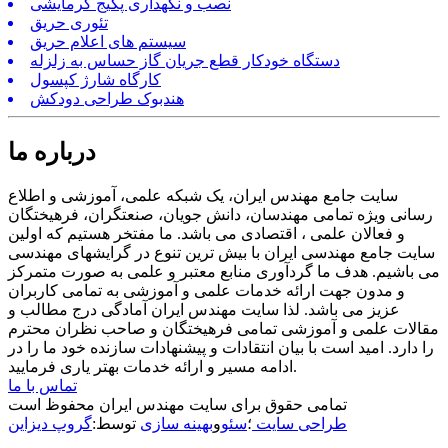
نصب و نگهداری پکیج گرمایشی
تئوری حریق
سیستم های اعلام حریق
دستگاه خودکار قطع جریان گاز حساس به زلزله
کارگاه شارژ کپسول
هندبوک طراحی دودکش
درباره ما
سایت جامع مهندس ایران، یک شبکه علمی، آموزشی و اطلاع
رسانی ویژه تمامی مهندسان، دانش جویان، صنعتگران، فرهیختگان
و فعالان علمی ، اقتصادی می باشد. ما مفتخر هستیم که اولین
سایت جامع مهندسی ایران با بیش ترین تنوع در گرایشهای مهندسی
می باشیم. هدف ما گردآوری منابع معتبر و علمی به صورت متمرکز
و مدون جهت ارائه خدمات علمی و آموزشی به تمامی کاربران
عزیز می باشد. لذا سایت مهندس ایران آمادگی درج مطالب و
مقالات علمی و آموزشی تمامی فرهیختگان و صاحب نظران محترم
را دارد. امید است با بیان انتقادات و پیشنهادات سازنده خود ما را در
ادامه مسیر و ارائه خدمات بهتر یاری فرمایید.
تماس با ما
تمامی حقوق برای سایت مهندس ایران محفوظ است
طراحی سایت
؛
سئو
و
بهینه سازی
توسط:
گروپ دیزاین