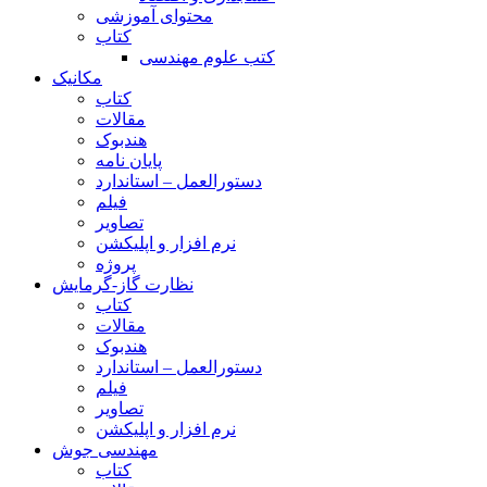
محتوای آموزشی
کتاب
کتب علوم مهندسی
مکانیک
کتاب
مقالات
هندبوک
پایان نامه
دستورالعمل – استاندارد
فیلم
تصاویر
نرم افزار و اپلیکشن
پروژه
نظارت گاز-گرمایش
کتاب
مقالات
هندبوک
دستورالعمل – استاندارد
فیلم
تصاویر
نرم افزار و اپلیکشن
مهندسی جوش
کتاب