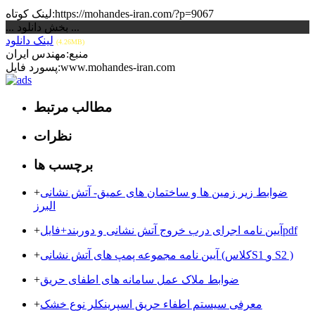
لینک کوتاه:https://mohandes-iran.com/?p=9067
... بخش دانلود ...
لینک دانلود
(4.26MB)
منبع:مهندس ایران
پسورد فایل:www.mohandes-iran.com
مطالب مرتبط
نظرات
برچسب ها
ضوابط زیر زمین ها و ساختمان های عمیق- آتش نشانی
+
البرز
آیین نامه اجرای درب خروج آتش نشانی و دوربند+فایلpdf
+
آیین نامه مجموعه پمپ های آتش نشانی (کلاسS1 و S2 )
+
ضوابط ملاک عمل سامانه های اطفای حریق
+
معرفی سیستم اطفاء حریق اسپرینکلر نوع خشک
+