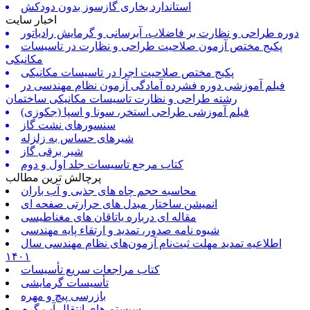
استاندارد بخاری گازسوز بدون دودکش
اخبار سایت
دوره طراحی و نظارت بر فاضلاب، آبرسانی و گرمایش رادیاتور
پکیج مختص آزمون صلاحیت طراحی و نظارت در تاسیسات
مکانیکی
پکیج مختص صلاحیت اجرا در تاسیسات مکانیکی
فیلم آموزشی دوره فشرده آمادگی آزمون نظام مهندسی در
رشته طراحی و نظارت تاسیسات مکانیکی ساختمان
فیلم آموزشی طراحی استخر، سونا و اسپا (جکوزی)
سنسورهای نشت گاز
شیرهای حساس به زلزله
شیر برقی گاز
کتاب مرجع تاسیسات جلد اول و دوم
پرچالش ترین مطالب
محاسبه حجم چاه های جذبی و آب باران
انمیشن ساختار مبدل های حرارتی صفحه ای
مقاله ای درباره یاتاقان های مغناطیسی
شیوه نامه صدور، تمدید و ارتقاء پایه مهندسی
اطلاعیه تمدید مهلت ثبت‌نام آزمون‌های نظام مهندسی سال
۱۴۰۱
کتاب مراجعات سریع تأسیسات
تأسیسات گرمایشی
بازرسی پیچ و مهره
سیستم های انتقال آب گرم