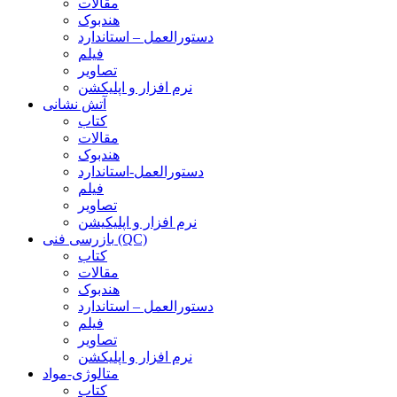
مقالات
هندبوک
دستورالعمل – استاندارد
فیلم
تصاویر
نرم افزار و اپلیکشن
آتش نشانی
کتاب
مقالات
هندبوک
دستورالعمل-استاندارد
فیلم
تصاویر
نرم افزار و اپلیکیشن
بازرسی فنی (QC)
کتاب
مقالات
هندبوک
دستورالعمل – استاندارد
فیلم
تصاویر
نرم افزار و اپلیکشن
متالوژی-مواد
کتاب