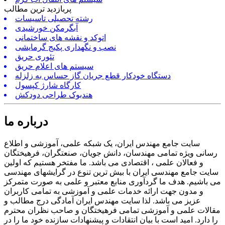
پربازدید ترین مطالب
رشته تحصیلی تاسیسات
آبگرمکن خورشیدی
اتوکد و نقشه های ساختمانی
نصب و نگهداری پکیج گرمایشی
تئوری حریق
سیستم های اعلام حریق
دستگاه خودکار قطع جریان گاز حساس به زلزله
کارگاه شارژ کپسول
هندبوک طراحی دودکش
درباره ما
سایت جامع مهندس ایران، یک شبکه علمی، آموزشی و اطلاع
رسانی ویژه تمامی مهندسان، دانش جویان، صنعتگران، فرهیختگان
و فعالان علمی ، اقتصادی می باشد. ما مفتخر هستیم که اولین
سایت جامع مهندسی ایران با بیش ترین تنوع در گرایشهای مهندسی
می باشیم. هدف ما گردآوری منابع معتبر و علمی به صورت متمرکز
و مدون جهت ارائه خدمات علمی و آموزشی به تمامی کاربران
عزیز می باشد. لذا سایت مهندس ایران آمادگی درج مطالب و
مقالات علمی و آموزشی تمامی فرهیختگان و صاحب نظران محترم
را دارد. امید است با بیان انتقادات و پیشنهادات سازنده خود ما را در