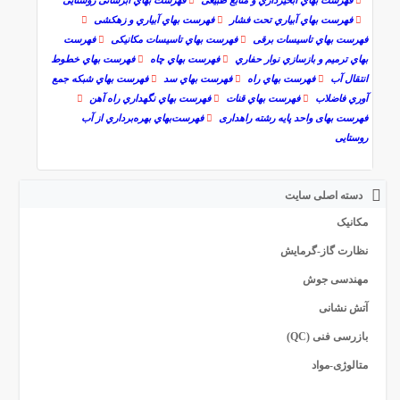
ﻓﻬﺮﺳﺖ ﺑﻬﺎي آﺑﯿﺎري ﺗﺤﺖ ﻓﺸﺎر
ﻓﻬﺮﺳﺖ ﺑﻬﺎي آﺑﯿﺎري و زﻫﮑﺸﯽ
ﻓﻬﺮﺳﺖ ﺑﻬﺎي ﺗﺎﺳﯿﺴﺎت ﺑﺮﻗﯽ
ﻓﻬﺮﺳﺖ ﺑﻬﺎي ﺗﺎﺳﯿﺴﺎت ﻣﮑﺎﻧﯿﮑﯽ
ﻓﻬﺮﺳﺖ
ﺑﻬﺎي ﺗﺮﻣﯿﻢ و ﺑﺎزﺳﺎزي ﻧﻮار ﺣﻔﺎري
ﻓﻬﺮﺳﺖ ﺑﻬﺎي ﭼﺎه
ﻓﻬﺮﺳﺖ ﺑﻬﺎي ﺧﻄﻮط
اﻧﺘﻘﺎل آب
ﻓﻬﺮﺳﺖ ﺑﻬﺎي راه
ﻓﻬﺮﺳﺖ ﺑﻬﺎي ﺳﺪ
ﻓﻬﺮﺳﺖ ﺑﻬﺎي ﺷﺒﮑﻪ ﺟﻤﻊ
آوري ﻓﺎﺿﻼب
ﻓﻬﺮﺳﺖ ﺑﻬﺎي ﻗﻨﺎت
ﻓﻬﺮﺳﺖ ﺑﻬﺎي ﻧﮕﻬﺪاري راه آﻫﻦ
ﻓﻬﺮﺳﺖ ﺑﻬﺎی واﺣﺪ ﭘﺎﯾﻪ رﺷﺘﻪ راﻫﺪاری
ﻓﻬﺮﺳﺖﺑﻬﺎي ﺑﻬﺮهﺑﺮداري از آب
روستایی
دسته اصلی سایت
مکانیک
نظارت گاز-گرمایش
مهندسی جوش
آتش نشانی
بازرسی فنی (QC)
متالوژی-مواد