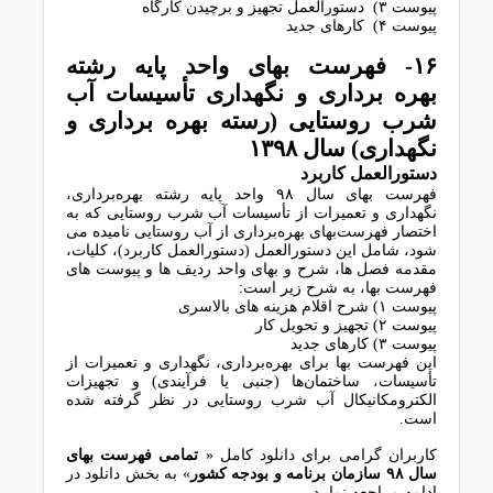
پیوست ۳) دستورالعمل ﺗﺠﻬﯿﺰ و ﺑﺮﭼﯿﺪن ﮐﺎرﮔﺎه
پیوست ۴) ﮐﺎرﻫﺎی ﺟﺪﯾﺪ
۱۶- ﻓﻬﺮﺳﺖ ﺑﻬﺎی واﺣﺪ ﭘﺎﯾﻪ رﺷﺘﻪ
بهره ﺑﺮداری و ﻧﮕﻬﺪاری ﺗﺄﺳﯿﺴﺎت آب
ﺷﺮب روﺳﺘﺎیی (رسته بهره برداری و
نگهداری) سال ۱۳۹۸
دﺳﺘﻮراﻟﻌﻤﻞ ﮐﺎرﺑﺮد
فهرست بهای سال ۹۸ واﺣﺪ ﭘﺎﯾﻪ رﺷﺘﻪ ﺑﻬﺮهﺑﺮداری،
ﻧﮕﻬﺪاری و ﺗﻌﻤﯿﺮات از ﺗﺄﺳﯿﺴﺎت آب ﺷﺮب روﺳﺘﺎﯾﯽ ﮐﻪ ﺑﻪ
اﺧﺘﺼﺎر ﻓﻬﺮﺳﺖﺑﻬﺎی ﺑﻬﺮهﺑﺮداری از آب روستایی نامیده می
شود، شامل این دستورالعمل (دستورالعمل کاربرد)، کلیات،
مقدمه فصل ها، شرح و بهای واحد ردیف ها و پیوست های
فهرست بها، به شرح زیر است:
پیوست ۱) ﺷﺮح اﻗﻼم ﻫﺰﯾﻨﻪ ﻫﺎی ﺑﺎﻻﺳﺮی
پیوست ۲) ﺗﺠﻬﯿﺰ و ﺗﺤﻮﯾﻞ ﮐﺎر
پیوست ۳) ﮐﺎرﻫﺎی ﺟﺪﯾﺪ
اﯾﻦ ﻓﻬﺮﺳﺖ ﺑﻬﺎ ﺑﺮای ﺑﻬﺮهﺑﺮداری، ﻧﮕﻬﺪاری و ﺗﻌﻤﯿﺮات از
ﺗﺄﺳﯿﺴﺎت، ﺳﺎﺧﺘﻤﺎنﻫﺎ (ﺟﻨﺒﯽ ﯾﺎ ﻓﺮآﯾﻨﺪی) و ﺗﺠﻬﯿﺰات
اﻟﮑﺘﺮوﻣﮑﺎﻧﯿﮑﺎل آب ﺷﺮب روﺳﺘﺎﯾﯽ در ﻧﻈﺮ ﮔﺮﻓﺘﻪ ﺷﺪه
اﺳﺖ.
کاربران گرامی برای دانلود کامل «
تمامی فهرست بهای
سال ۹۸ سازمان برنامه و بودجه کشور
» به بخش دانلود در
ادامه مراجعه نمایید…