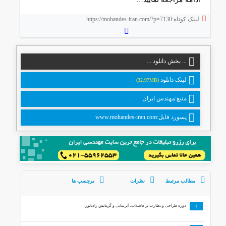
لینک کوتاه:https://mohandes-iran.com/?p=7130
... بخش دانلود ...
لینک دانلود
(32.97MB)
منبع:مهندس ایران
پسورد فایل:www.mohandes-iran.com
مطالب مرتبط
نظرات
برچسب ها
+
دوره طراحی و نظارت بر فاضلاب، آبرسانی و گرمایش رادیاتور