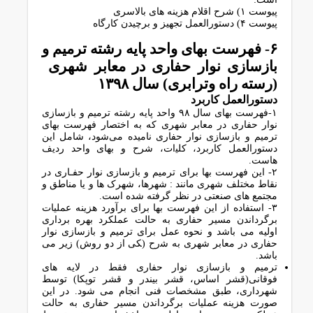
پیوست ۱) ﺷﺮح اﻗﻼم ﻫﺰﯾﻨﻪ ﻫﺎی ﺑﺎﻻﺳﺮی
پیوست ۴) دستورالعمل ﺗﺠﻬﯿﺰ و ﺑﺮﭼﯿﺪن ﮐﺎرﮔﺎه
۶- ﻓﻬﺮﺳﺖ ﺑﻬﺎی واﺣﺪ ﭘﺎﯾﻪ رﺷﺘﻪ ﺗﺮﻣﯿﻢ و
ﺑﺎزﺳﺎزی ﻧﻮار ﺣﻔﺎری در ﻣﻌﺎﺑﺮ ﺷﻬﺮی
(رﺳﺘﻪ راه وﺗﺮاﺑﺮی) سال ١٣٩٨
دﺳﺘﻮراﻟﻌﻤﻞ ﮐﺎرﺑﺮد
۱-فهرست بهای سال ۹۸ واﺣﺪ ﭘﺎﯾﻪ رﺷﺘﻪ ﺗﺮﻣﯿﻢ و ﺑﺎزﺳﺎزی
ﻧﻮار ﺣﻔﺎری در ﻣﻌﺎﺑﺮ ﺷﻬﺮی ﮐﻪ ﺑﻪ اﺧﺘﺼﺎر ﻓﻬﺮﺳﺖ ﺑﻬﺎی
ﺗﺮﻣﯿﻢ و ﺑﺎزﺳﺎزی ﻧﻮار ﺣﻔﺎری ﻧﺎﻣﯿﺪه ﻣﯽﺷﻮد، ﺷﺎﻣﻞ اﯾﻦ
دﺳﺘﻮراﻟﻌﻤﻞ ﮐﺎرﺑﺮد، ﮐﻠﯿات، شرح و بهای واحد ردیف
هاست.
۲- اﯾﻦ ﻓﻬﺮﺳﺖ ﺑﻬﺎ ﺑﺮای ﺗﺮﻣﯿﻢ و ﺑﺎزﺳﺎزی ﻧﻮار ﺣﻔـﺎری در
ﻧﻘﺎط ﻣﺨﺘﻠﻒ ﺷﻬﺮی ﻣﺎﻧﻨﺪ : ﺷﻬﺮﻫﺎ، ﺷﻬﺮک ﻫﺎ و ﯾﺎ ﻣﻨﺎﻃﻖ و
ﻣﺠﺘﻤﻊ ﻫﺎی ﺻﻨﻌﺘﯽ در ﻧﻈﺮ ﮔﺮﻓﺘﻪ ﺷﺪه اﺳﺖ.
۳- اﺳﺘﻔﺎده از اﯾﻦ ﻓﻬﺮﺳﺖ ﺑﻬﺎ ﺑﺮای ﺑﺮآورد ﻫﺰﯾﻨﻪ ﻋﻤﻠﯿﺎت
ﺑﺮﮔﺮداﻧﺪن ﻣﺴﯿﺮ ﺣﻔﺎری ﺑﻪ ﺣﺎﻟﺖ ﻋﻤﻠﮑﺮد ﺑﻬﺮه ﺑﺮداری
اوﻟﯿﻪ ﻣﯽ ﺑﺎﺷﺪ و ﻧﺤﻮه ﻋﻤﻞ ﺑﺮای ﺗﺮﻣﯿﻢ و ﺑﺎزﺳﺎزی ﻧﻮار
ﺣﻔﺎری در ﻣﻌﺎﺑﺮ ﺷﻬﺮی ﺑﻪ ﺷرح (ﮑﯽ از دو روش) زﯾﺮ ﻣﯽ
ﺑﺎﺷﺪ.
ﺗﺮﻣﯿﻢ و ﺑﺎزﺳﺎزی ﻧﻮار ﺣﻔﺎری ﻓﻘﻂ در ﻻﯾﻪ ﻫﺎی
ﻓﻮﻗﺎﻧﯽ(ﻗﺸﺮ اﺳﺎس، ﻗﺸﺮ ﺑﯿﻨﺪر و ﻗﺸﺮ ﺗﻮﭘﮑﺎ) ﺗﻮﺳﻂ
ﺷﻬﺮداری، ﻃﺒﻖ ﻣﺸﺨﺼﺎت ﻓﻨﯽ اﻧﺠﺎم ﻣﯽ ﺷﻮد. در اﯾﻦ
ﺻﻮرت ﻫﺰﯾﻨﻪ ﻋﻤﻠﯿﺎت ﺑﺮﮔﺮداﻧﺪن ﻣﺴﯿﺮ ﺣﻔﺎری ﺑﻪ ﺣﺎﻟﺖ