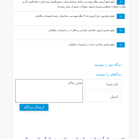
+
پکیج منابع آزمون نظام مهندسی شامل شرایط پیمان،دستورالعمل بیمه،قرار دادها،قانون کار و
مالیات،تخلفات انتظامی،همراه بانمونه سئوالات مشترک تمام رشته ها
+
پکیج منابع مورد نیاز آزمون پایه ۳ نظام مهندسی ساختمان رشته تاسیسات مکانیکی
+
پکیج مختص آزمون صلاحیت طراحی و نظارت در تاسیسات مکانیکی
+
پکیج مختص صلاحیت اجرا در تاسیسات مکانیکی
دیدگاه خود را بنویسید
دیدگاهتان را بنویسید
ارسال دیدگاه
ﻓﻬﺮﺳﺖ ﺑﻬﺎي آﺑﺨﯿﺰداري و ﻣﻨﺎﺑﻊ ﻃﺒﯿﻌﯽ
ﻓﻬﺮﺳﺖ ﺑﻬﺎي آﺑﺮﺳﺎﻧﯽ روﺳﺘﺎﯾﯽ