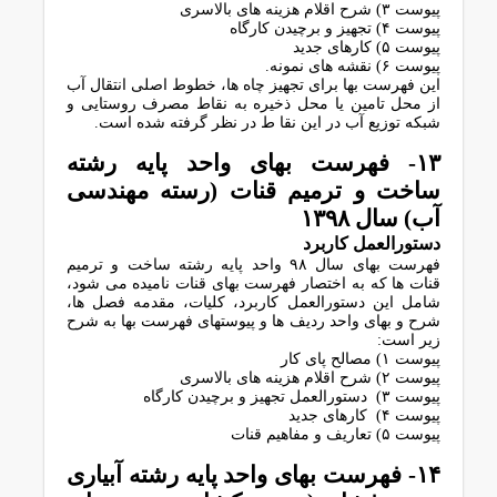
پیوست ۳) ﺷﺮح اﻗﻼم ﻫﺰﯾﻨﻪ ﻫﺎی ﺑﺎﻻﺳﺮی
پیوست ۴) ﺗﺠﻬﯿﺰ و ﺑﺮﭼﯿﺪن ﮐﺎرﮔﺎه
پیوست ۵) ﮐﺎرﻫﺎی ﺟﺪﯾﺪ
پیوست ۶) ﻧﻘﺸﻪ ﻫﺎی ﻧﻤﻮﻧﻪ.
اﯾﻦ ﻓﻬﺮﺳﺖ ﺑﻬﺎ ﺑﺮای ﺗﺠﻬﯿﺰ ﭼﺎه ﻫﺎ، ﺧﻄﻮط اﺻﻠﯽ اﻧﺘﻘﺎل آب
از ﻣﺤﻞ ﺗﺎﻣﯿﻦ ﯾﺎ ﻣﺤﻞ ذﺧﯿﺮه ﺑﻪ ﻧﻘﺎط ﻣﺼﺮف روﺳﺘﺎﯾﯽ و
ﺷﺒﮑﻪ ﺗﻮزﯾﻊ آب در اﯾﻦ ﻧﻘﺎ ط در ﻧﻈﺮ ﮔﺮﻓﺘﻪ ﺷﺪه اﺳﺖ.
۱۳- ﻓﻬﺮﺳﺖ ﺑﻬﺎی واﺣﺪ ﭘﺎﯾﻪ رﺷﺘﻪ
ﺳﺎﺧﺖ و ﺗﺮﻣﯿﻢ ﻗﻨﺎت (رﺳﺘﻪ ﻣﻬﻨﺪﺳﯽ
آب) سال ١٣٩٨
دﺳﺘﻮراﻟﻌﻤﻞ ﮐﺎرﺑﺮد
فهرست بهای سال ۹۸ واﺣﺪ ﭘﺎﯾﻪ رﺷﺘﻪ ﺳﺎﺧﺖ و ﺗﺮﻣﯿﻢ
ﻗﻨﺎت ﻫﺎ ﮐﻪ ﺑﻪ اﺧﺘﺼﺎر ﻓﻬﺮﺳﺖ ﺑﻬﺎی ﻗﻨﺎت ﻧﺎﻣﯿﺪه ﻣﯽ ﺷﻮد،
ﺷﺎﻣﻞ اﯾﻦ دﺳﺘﻮراﻟﻌﻤﻞ ﮐﺎرﺑﺮد، ﮐﻠﯿﺎت، ﻣﻘﺪﻣﻪ ﻓﺼﻞ ﻫﺎ،
ﺷﺮح و ﺑﻬﺎی واﺣﺪ ردﯾﻒ ﻫﺎ و ﭘﯿﻮﺳﺘﻬﺎی ﻓﻬﺮﺳﺖ ﺑﻬﺎ ﺑﻪ ﺷﺮح
زﯾﺮ اﺳﺖ:
پیوست ۱) ﻣﺼﺎﻟﺢ ﭘﺎی ﮐﺎر
پیوست ۲) ﺷﺮح اﻗﻼم ﻫﺰﯾﻨﻪ ﻫﺎی ﺑﺎﻻﺳﺮی
پیوست ۳) دستورالعمل ﺗﺠﻬﯿﺰ و ﺑﺮﭼﯿﺪن ﮐﺎرﮔﺎه
پیوست ۴) ﮐﺎرﻫﺎی ﺟﺪﯾﺪ
پیوست ۵) تعاریف و مفاهیم قنات
۱۴- ﻓﻬﺮﺳﺖ ﺑﻬﺎی واﺣﺪ ﭘﺎﯾﻪ رﺷﺘﻪ آﺑﯿﺎری