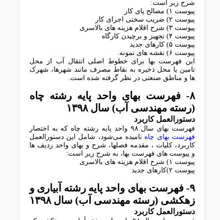
ﺷﺮح زﯾﺮ اﺳﺖ:
پیوست ۱) ﻣﺼﺎﻟﺢ ﭘﺎی ﮐﺎر
پیوست ۲) ﺿﺮﯾﺐ سختی اجرای کار
پیوست ۳) ﺷﺮح اﻗﻼم ﻫﺰﯾﻨﻪ ﻫﺎی ﺑﺎﻻﺳﺮی
پیوست ۴) ﺗﺠﻬﯿﺰ و ﺑﺮﭼﯿﺪن ﮐﺎرﮔﺎه
پیوست ۵) ﮐﺎرﻫﺎی ﺟﺪﯾﺪ
پیوست ۶) ﻧﻘﺸﻪ ﻫﺎی ﻧﻤﻮﻧﻪ.
اﯾﻦ ﻓﻬﺮﺳﺖ ﺑﻬﺎ ﺑﺮای ﺧﻄﻮط اﺻﻠﯽ اﻧﺘﻘﺎل آب از ﻣﺤﻞ
ﺗﺎﻣﯿﻦ ﯾﺎ ﻣﺤﻞ ذﺧﯿﺮه ﺑﻪ ﻧﻘﺎط ﻣﺼﺮف ﻣﺎﻧﻨﺪ ﺷﻬﺮﻫﺎ، ﺷﻬﺮک
ﻫﺎ و ﻣﻨﺎﻃﻖ ﺻﻨﻌﺘﯽ در ﻧﻈﺮ ﮔﺮﻓﺘﻪ ﺷﺪه اﺳﺖ.
۸- ﻓﻬﺮﺳﺖ ﺑﻬﺎی واﺣﺪ ﭘﺎﯾﻪ رﺷﺘﻪ ﭼﺎه
(رﺳﺘﻪ ﻣﻬﻨﺪﺳﯽ آب) سال ١٣٩٨
دﺳﺘﻮراﻟﻌﻤﻞ ﮐﺎرﺑﺮد
فهرست بهای سال ۹۸ واﺣﺪ ﭘﺎﯾﻪ رﺷﺘﻪ ﭼﺎه ﮐﻪ ﺑﻪ اﺧﺘﺼﺎر
ﻓﻬﺮﺳﺖ ﺑﻬﺎی ﭼﺎه
ﻧﺎﻣﯿﺪه ﻣﯽﺷﻮد، ﺷﺎﻣﻞ اﯾﻦ دﺳﺘﻮراﻟﻌﻤﻞ
ﮐﺎرﺑﺮد، ﮐﻠﯿﺎت ، ﻣﻘﺪﻣﻪ ﻓﺼﻠﻬﺎ، ﺷﺮح و ﺑﻬﺎی واﺣﺪ ردﯾﻒ ﻫﺎ
و ﭘﯿﻮﺳﺖ ﻫﺎی ﻓﻬﺮﺳﺖ ﺑﻬﺎ، ﺑﻪ ﺷﺮح زﯾﺮ اﺳﺖ:
پیوست ۱) ﺷﺮح اﻗﻼم ﻫﺰﯾﻨﻪ ﻫﺎی ﺑﺎﻻﺳﺮی
پیوست ۲)ﮐﺎرﻫﺎی ﺟﺪﯾﺪ
۹- ﻓﻬﺮﺳﺖ ﺑﻬﺎی واﺣﺪ ﭘﺎﯾﻪ رﺷﺘﻪ آﺑﯿﺎری و
زﻫﮑﺸﯽ (رﺳﺘﻪ ﻣﻬﻨﺪﺳﯽ آب) سال ١٣٩٨
دﺳﺘﻮراﻟﻌﻤﻞ ﮐﺎرﺑﺮد