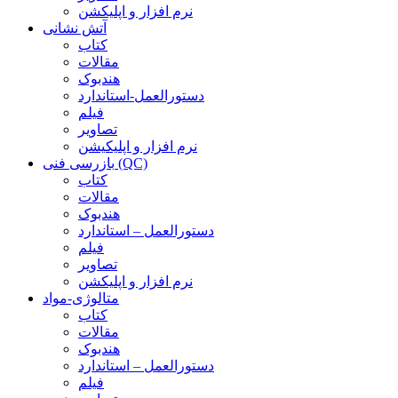
نرم افزار و اپلیکشن
آتش نشانی
کتاب
مقالات
هندبوک
دستورالعمل-استاندارد
فیلم
تصاویر
نرم افزار و اپلیکیشن
بازرسی فنی (QC)
کتاب
مقالات
هندبوک
دستورالعمل – استاندارد
فیلم
تصاویر
نرم افزار و اپلیکشن
متالوژی-مواد
کتاب
مقالات
هندبوک
دستورالعمل – استاندارد
فیلم