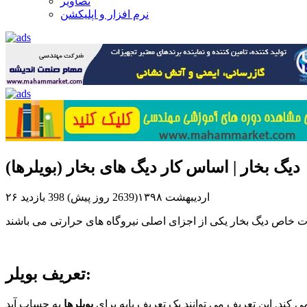
تصاویر
نرم افزار و اپلیکشن
دیگ بخار | اساس کار دیگ های بخار (بویلرها)
۲۶ اردیبهشت ۱۳۹۸(2639 روز پیش)
398 بازدید
تعریف بویلر:
ی کند. این تعریف می توانند یک تعریف پایه برای
بویلرها