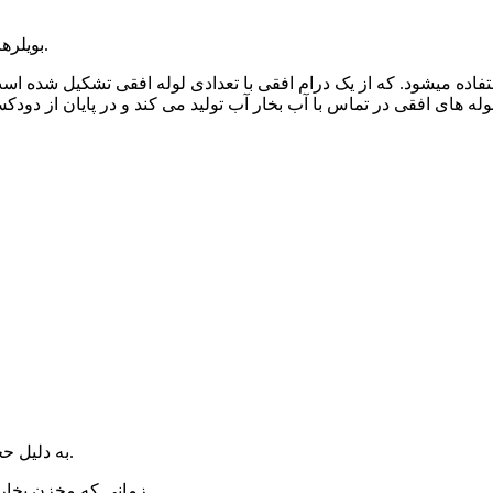
بویلرهای کوره داخلی نیز به دو دسته اصلی تقسیم می شوند افقی و عمودی.
تفاده میشود. که از یک درام افقی با تعدادی لوله افقی تشکیل شده اس
وله های افقی در تماس با آب بخار آب تولید می کند و در پایان از د
۱- به دلیل حجم وسیع هاب ورودی به بویلر تبدیل آن به بخار زمان بالای نیاز دارد.
۲- زمانی که مخزن بخار به صورت مجزا نیست دستیابی به فشارهای بالا امکان پذیر نیست.