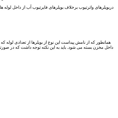
دربویلرهای واترتیوب برخلاف بویلرهای فایرتیوب آب از داخل لوله ها
همانطور که از نامش پیداست این نوع از بویلرها از تعدادی لوله ک
داخل مخزن بسته می شود. باید به این نکته توجه داشت که در صورتی ک