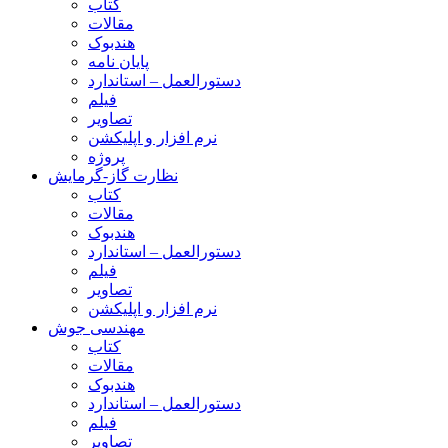
کتاب
مقالات
هندبوک
پایان نامه
دستورالعمل – استاندارد
فیلم
تصاویر
نرم افزار و اپلیکشن
پروژه
نظارت گاز-گرمایش
کتاب
مقالات
هندبوک
دستورالعمل – استاندارد
فیلم
تصاویر
نرم افزار و اپلیکشن
مهندسی جوش
کتاب
مقالات
هندبوک
دستورالعمل – استاندارد
فیلم
تصاویر