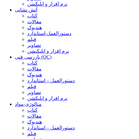
نرم افزار و اپلیکشن
آتش نشانی
کتاب
مقالات
هندبوک
دستورالعمل-استاندارد
فیلم
تصاویر
نرم افزار و اپلیکیشن
بازرسی فنی (QC)
کتاب
مقالات
هندبوک
دستورالعمل – استاندارد
فیلم
تصاویر
نرم افزار و اپلیکشن
متالوژی-مواد
کتاب
مقالات
هندبوک
دستورالعمل – استاندارد
فیلم