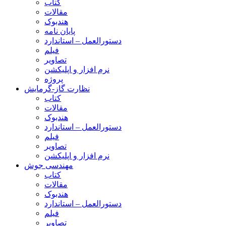
کتاب
مقالات
هندبوک
پایان نامه
دستورالعمل – استاندارد
فیلم
تصاویر
نرم افزار و اپلیکشن
پروژه
نظارت گاز-گرمایش
کتاب
مقالات
هندبوک
دستورالعمل – استاندارد
فیلم
تصاویر
نرم افزار و اپلیکشن
مهندسی جوش
کتاب
مقالات
هندبوک
دستورالعمل – استاندارد
فیلم
تصاویر