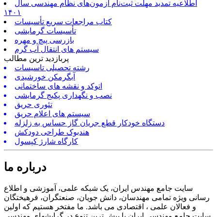
اطلاعیه تمدید مهلت ثبت‌نام آزمون‌های نظام مهندسی سال
۱۴۰۱
کتاب مراجعات سریع تأسیسات
تأسیسات گرمایشی
بازرسی پیچ و مهره
سیستم های انتقال آب گرم
پربازدید ترین مطالب
رشته تحصیلی تاسیسات
آبگرمکن خورشیدی
اتوکد و نقشه های ساختمانی
نصب و نگهداری پکیج گرمایشی
تئوری حریق
سیستم های اعلام حریق
دستگاه خودکار قطع جریان گاز حساس به زلزله
هندبوک طراحی دودکش
کارگاه شارژ کپسول
درباره ما
سایت جامع مهندس ایران، یک شبکه علمی، آموزشی و اطلاع
رسانی ویژه تمامی مهندسان، دانش جویان، صنعتگران، فرهیختگان
و فعالان علمی ، اقتصادی می باشد. ما مفتخر هستیم که اولین
سایت جامع مهندسی ایران با بیش ترین تنوع در گرایشهای مهندسی