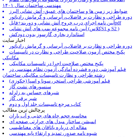
مهندسی ساختمان سال ۱۴۰۱
ضوابط زیر زمین ها و ساختمان های عمیق- آتش نشانی البرز
دوره طراحی و نظارت بر فاضلاب، آبرسانی و گرمایش رادیاتور
آیین نامه اجرای درب خروج آتش نشانی و دوربند+فایلpdf
آیین نامه مجموعه پمپ های آتش نشانی (کلاسS1 و S2 )
استاندارد بخاری گازسوز بدون دودکش
اخبار سایت
دوره طراحی و نظارت بر فاضلاب، آبرسانی و گرمایش رادیاتور
پکیج مختص آزمون صلاحیت طراحی و نظارت در تاسیسات
مکانیکی
پکیج مختص صلاحیت اجرا در تاسیسات مکانیکی
فیلم آموزشی دوره فشرده آمادگی آزمون نظام مهندسی در
رشته طراحی و نظارت تاسیسات مکانیکی ساختمان
فیلم آموزشی طراحی استخر، سونا و اسپا (جکوزی)
سنسورهای نشت گاز
شیرهای حساس به زلزله
شیر برقی گاز
کتاب مرجع تاسیسات جلد اول و دوم
پرچالش ترین مطالب
محاسبه حجم چاه های جذبی و آب باران
انمیشن ساختار مبدل های حرارتی صفحه ای
مقاله ای درباره یاتاقان های مغناطیسی
شیوه نامه صدور، تمدید و ارتقاء پایه مهندسی