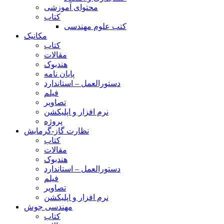
محتوای آموزشی
کتاب
کتب علوم مهندسی
مکانیک
کتاب
مقالات
هندبوک
پایان نامه
دستورالعمل – استاندارد
فیلم
تصاویر
نرم افزار و اپلیکشن
پروژه
نظارت گاز-گرمایش
کتاب
مقالات
هندبوک
دستورالعمل – استاندارد
فیلم
تصاویر
نرم افزار و اپلیکشن
مهندسی جوش
کتاب