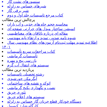
سنسورهای نشت گاز
شیرهای حساس به زلزله
شیر برقی گاز
کتاب مرجع تاسیسات جلد اول و دوم
پرچالش ترین مطالب
محاسبه حجم چاه های جذبی و آب باران
انمیشن ساختار مبدل های حرارتی صفحه ای
مقاله ای درباره یاتاقان های مغناطیسی
شیوه نامه صدور، تمدید و ارتقاء پایه مهندسی
اطلاعیه تمدید مهلت ثبت‌نام آزمون‌های نظام مهندسی سال
۱۴۰۱
کتاب مراجعات سریع تأسیسات
تأسیسات گرمایشی
بازرسی پیچ و مهره
سیستم های انتقال آب گرم
پربازدید ترین مطالب
رشته تحصیلی تاسیسات
آبگرمکن خورشیدی
اتوکد و نقشه های ساختمانی
نصب و نگهداری پکیج گرمایشی
تئوری حریق
سیستم های اعلام حریق
دستگاه خودکار قطع جریان گاز حساس به زلزله
کارگاه شارژ کپسول