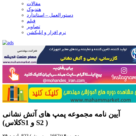
مقالات
هندبوک
دستورالعمل – استاندارد
فیلم
تصاویر
نرم افزار و اپلیکشن
آیین نامه مجموعه پمپ های آتش نشانی
(کلاسS1 و S2 )
۲۹ دی ۱۴۰۰(1662 روز پیش)
823 بازدید