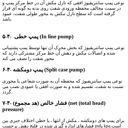
نوعی پمپ سانتریفیوژ افقی که نازل مکش آن در خط مرکز پمپ و
در سمت مخالف محفظه ورودی شفت روی بدنه به گونه ای قرار
گرفته است که سطح نازل مکش به محور طولی شفت، عمود
باشد.
In line pump)
۵-۴- پمپ خطی (
نوعی پمپ سانتریفیوژ که بخش محرک آن تنها توسط پمپ پشتیبانی
شده و اتصالات مکش و دهش آن خط مرکز مشترکی دارند که
محور شفت را نصف می کند
Split case pump)
دومکشه (
۶-۴- پمپ
نوعی پمپ سانتریفیوژ که محفظه آن به صورت شعاعی یا محوری
نسبت به شفت، تقسیم شده و به صورت افقی یا عمودی نصب می
گردد.
۷-۴- فشار خالص (هد مجموع) (net (total head)
pressure)
برای پمپ های دومکشه ،
مکش از انتها ،
یا خطی
اختلاف جبری بین
است.
kpa
یا
psi
فشارهای اندازه گیری شده در فلنج دهش برحسب