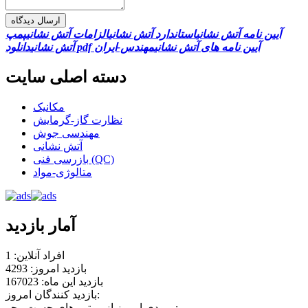
ارسال دیدگاه
آیین نامه آتش نشانی
استاندارد آتش نشانی
الزامات آتش نشانی
پمپ
دانلود pdf آیین نامه های آتش نشانی
مهندس-ایران
آتش نشانی
دسته اصلی سایت
مکانیک
نظارت گاز-گرمایش
مهندسی جوش
آتش نشانی
بازرسی فنی (QC)
متالوژی-مواد
آمار بازدید
افراد آنلاین: 1
بازدید امروز: 4293
بازدید این ماه: 167023
بازدید کنندگان امروز:
ورودی امروز از موتور های جست . جو: