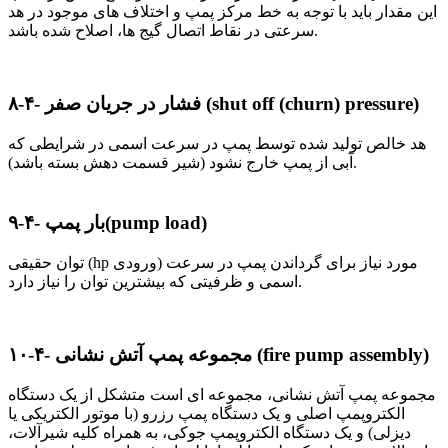
این مقدار باید با توجه به خط مرکز پمپ و اختلاف های موجود در هد
سرعتی در نقاط اتصال گیج ها، اصلاح شده باشد.
۸-۴- فشار در جریان صفر (shut off (churn) pressure)
هد خالص تولید شده توسط پمپ در سرعت اسمی در شرایطی که
آبی از پمپ خارج نشود (شیر قسمت دهش بسته باشد).
۹-۴- بار پمپ(pump load)
hp و
رودی) مورد نیاز برای گرداندن پمپ در سرعت
(
توان حقیقی
اسمی و ظرفیتی که بیشترین توان را نیاز دارد.
(fire pump assembly)
۱۰-۴- مجموعه پمپ آتش نشانی
مجموعه پمپ آتش نشانی، مجموعه ای است متشکل از یک دستگاه
الکتروپمپ اصلی و یک دستگاه پمپ رزرو (با موتور الکتریکی یا
دیزلی) و یک دستگاه الکتروپمپ جوکی، به همراه کلیه شیرآلات،