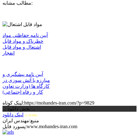
مطالب مشابه:
آیین نامه حفاظتی مواد
خطرناک و مواد قابل
اشتعال و مواد قابل
انفجار
آیین نامه پیشگیری و
مبارزه با آتش سوزی در
کارگاه ها‌ (وزارت تعاون
کار و رفاه اجتماعی)
لینک کوتاه:https://mohandes-iran.com/?p=9829
... بخش دانلود ...
لینک دانلود
(1.91MB)
منبع:مهندس ایران
پسورد فایل:www.mohandes-iran.com