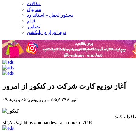
مقالات
هندبوک
دستورالعمل – استاندارد
فیلم
تصاویر
نرم افزار و اپلیکشن
آغاز توزیع کارت شرکت در کنکور از امروز
۰۹ تیر ۱۳۹۸(2596 روز پیش)
36 بازدید
قدام کنند.
لینک کوتاه:https://mohandes-iran.com/?p=7699