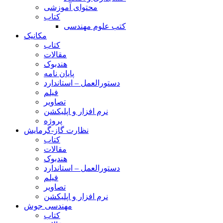
محتوای آموزشی
کتاب
کتب علوم مهندسی
مکانیک
کتاب
مقالات
هندبوک
پایان نامه
دستورالعمل – استاندارد
فیلم
تصاویر
نرم افزار و اپلیکشن
پروژه
نظارت گاز-گرمایش
کتاب
مقالات
هندبوک
دستورالعمل – استاندارد
فیلم
تصاویر
نرم افزار و اپلیکشن
مهندسی جوش
کتاب