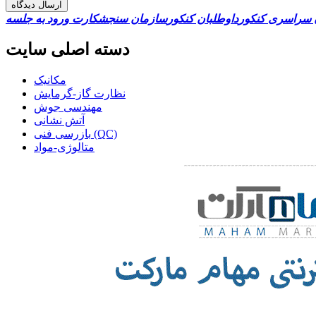
ارسال دیدگاه
 سراسری کنکور
داوطلبان کنکور
سازمان سنجش
کارت ورود به جلسه
دسته اصلی سایت
مکانیک
نظارت گاز-گرمایش
مهندسی جوش
آتش نشانی
بازرسی فنی (QC)
متالوژی-مواد