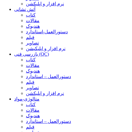
نرم افزار و اپلیکشن
آتش نشانی
کتاب
مقالات
هندبوک
دستورالعمل-استاندارد
فیلم
تصاویر
نرم افزار و اپلیکیشن
بازرسی فنی (QC)
کتاب
مقالات
هندبوک
دستورالعمل – استاندارد
فیلم
تصاویر
نرم افزار و اپلیکشن
متالوژی-مواد
کتاب
مقالات
هندبوک
دستورالعمل – استاندارد
فیلم