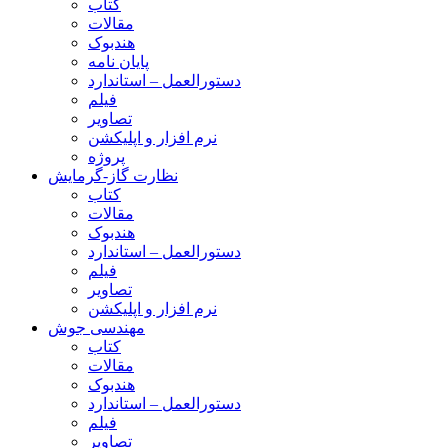
کتاب
مقالات
هندبوک
پایان نامه
دستورالعمل – استاندارد
فیلم
تصاویر
نرم افزار و اپلیکشن
پروژه
نظارت گاز-گرمایش
کتاب
مقالات
هندبوک
دستورالعمل – استاندارد
فیلم
تصاویر
نرم افزار و اپلیکشن
مهندسی جوش
کتاب
مقالات
هندبوک
دستورالعمل – استاندارد
فیلم
تصاویر