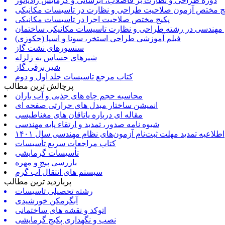
دوره طراحی و نظارت بر فاضلاب، آبرسانی و گرمایش رادیاتور
ج مختص آزمون صلاحیت طراحی و نظارت در تاسیسات مکانیکی
پکیج مختص صلاحیت اجرا در تاسیسات مکانیکی
 مهندسی در رشته طراحی و نظارت تاسیسات مکانیکی ساختمان
فیلم آموزشی طراحی استخر، سونا و اسپا (جکوزی)
سنسورهای نشت گاز
شیرهای حساس به زلزله
شیر برقی گاز
کتاب مرجع تاسیسات جلد اول و دوم
پرچالش ترین مطالب
محاسبه حجم چاه های جذبی و آب باران
انمیشن ساختار مبدل های حرارتی صفحه ای
مقاله ای درباره یاتاقان های مغناطیسی
شیوه نامه صدور، تمدید و ارتقاء پایه مهندسی
اطلاعیه تمدید مهلت ثبت‌نام آزمون‌های نظام مهندسی سال ۱۴۰۱
کتاب مراجعات سریع تأسیسات
تأسیسات گرمایشی
بازرسی پیچ و مهره
سیستم های انتقال آب گرم
پربازدید ترین مطالب
رشته تحصیلی تاسیسات
آبگرمکن خورشیدی
اتوکد و نقشه های ساختمانی
نصب و نگهداری پکیج گرمایشی