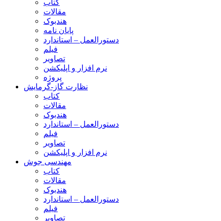
کتاب
مقالات
هندبوک
پایان نامه
دستورالعمل – استاندارد
فیلم
تصاویر
نرم افزار و اپلیکشن
پروژه
نظارت گاز-گرمایش
کتاب
مقالات
هندبوک
دستورالعمل – استاندارد
فیلم
تصاویر
نرم افزار و اپلیکشن
مهندسی جوش
کتاب
مقالات
هندبوک
دستورالعمل – استاندارد
فیلم
تصاویر