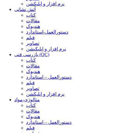
نرم افزار و اپلیکشن
آتش نشانی
کتاب
مقالات
هندبوک
دستورالعمل-استاندارد
فیلم
تصاویر
نرم افزار و اپلیکیشن
بازرسی فنی (QC)
کتاب
مقالات
هندبوک
دستورالعمل – استاندارد
فیلم
تصاویر
نرم افزار و اپلیکشن
متالوژی-مواد
کتاب
مقالات
هندبوک
دستورالعمل – استاندارد
فیلم