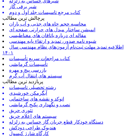
شیرهای حساس به زلزله
شیر برقی گاز
کتاب مرجع تاسیسات جلد اول و دوم
پرچالش ترین مطالب
محاسبه حجم چاه های جذبی و آب باران
انمیشن ساختار مبدل های حرارتی صفحه ای
مقاله ای درباره یاتاقان های مغناطیسی
شیوه نامه صدور، تمدید و ارتقاء پایه مهندسی
اطلاعیه تمدید مهلت ثبت‌نام آزمون‌های نظام مهندسی سال
۱۴۰۱
کتاب مراجعات سریع تأسیسات
تأسیسات گرمایشی
بازرسی پیچ و مهره
سیستم های انتقال آب گرم
پربازدید ترین مطالب
رشته تحصیلی تاسیسات
آبگرمکن خورشیدی
اتوکد و نقشه های ساختمانی
نصب و نگهداری پکیج گرمایشی
تئوری حریق
سیستم های اعلام حریق
دستگاه خودکار قطع جریان گاز حساس به زلزله
هندبوک طراحی دودکش
کارگاه شارژ کپسول