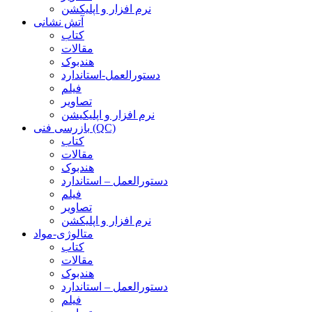
نرم افزار و اپلیکشن
آتش نشانی
کتاب
مقالات
هندبوک
دستورالعمل-استاندارد
فیلم
تصاویر
نرم افزار و اپلیکیشن
بازرسی فنی (QC)
کتاب
مقالات
هندبوک
دستورالعمل – استاندارد
فیلم
تصاویر
نرم افزار و اپلیکشن
متالوژی-مواد
کتاب
مقالات
هندبوک
دستورالعمل – استاندارد
فیلم