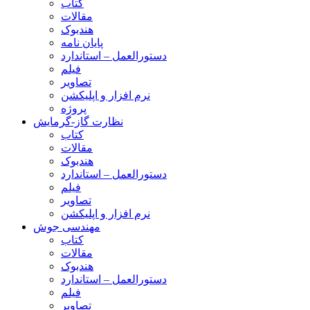
کتاب
مقالات
هندبوک
پایان نامه
دستورالعمل – استاندارد
فیلم
تصاویر
نرم افزار و اپلیکشن
پروژه
نظارت گاز-گرمایش
کتاب
مقالات
هندبوک
دستورالعمل – استاندارد
فیلم
تصاویر
نرم افزار و اپلیکشن
مهندسی جوش
کتاب
مقالات
هندبوک
دستورالعمل – استاندارد
فیلم
تصاویر