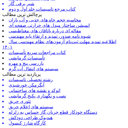
شیر برقی گاز
کتاب مرجع تاسیسات جلد اول و دوم
پرچالش ترین مطالب
محاسبه حجم چاه های جذبی و آب باران
انمیشن ساختار مبدل های حرارتی صفحه ای
مقاله ای درباره یاتاقان های مغناطیسی
شیوه نامه صدور، تمدید و ارتقاء پایه مهندسی
اطلاعیه تمدید مهلت ثبت‌نام آزمون‌های نظام مهندسی سال
۱۴۰۱
کتاب مراجعات سریع تأسیسات
تأسیسات گرمایشی
بازرسی پیچ و مهره
سیستم های انتقال آب گرم
پربازدید ترین مطالب
رشته تحصیلی تاسیسات
آبگرمکن خورشیدی
اتوکد و نقشه های ساختمانی
نصب و نگهداری پکیج گرمایشی
تئوری حریق
سیستم های اعلام حریق
دستگاه خودکار قطع جریان گاز حساس به زلزله
هندبوک طراحی دودکش
کارگاه شارژ کپسول