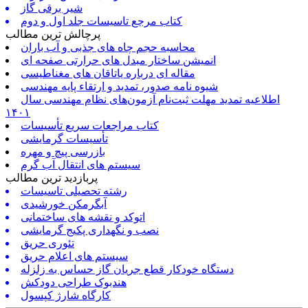
شیر برقی گاز
کتاب مرجع تاسیسات جلد اول و دوم
پرچالش ترین مطالب
محاسبه حجم چاه های جذبی و آب باران
انمیشن ساختار مبدل های حرارتی صفحه ای
مقاله ای درباره یاتاقان های مغناطیسی
شیوه نامه صدور، تمدید و ارتقاء پایه مهندسی
اطلاعیه تمدید مهلت ثبت‌نام آزمون‌های نظام مهندسی سال
۱۴۰۱
کتاب مراجعات سریع تأسیسات
تأسیسات گرمایشی
بازرسی پیچ و مهره
سیستم های انتقال آب گرم
پربازدید ترین مطالب
رشته تحصیلی تاسیسات
آبگرمکن خورشیدی
اتوکد و نقشه های ساختمانی
نصب و نگهداری پکیج گرمایشی
تئوری حریق
سیستم های اعلام حریق
دستگاه خودکار قطع جریان گاز حساس به زلزله
هندبوک طراحی دودکش
کارگاه شارژ کپسول