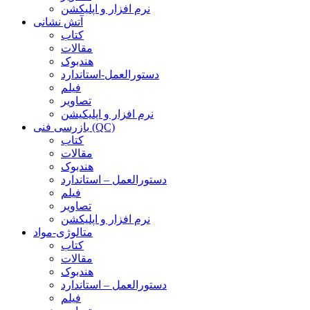
نرم افزار و اپلیکشن
آتش نشانی
کتاب
مقالات
هندبوک
دستورالعمل-استاندارد
فیلم
تصاویر
نرم افزار و اپلیکیشن
بازرسی فنی (QC)
کتاب
مقالات
هندبوک
دستورالعمل – استاندارد
فیلم
تصاویر
نرم افزار و اپلیکشن
متالوژی-مواد
کتاب
مقالات
هندبوک
دستورالعمل – استاندارد
فیلم