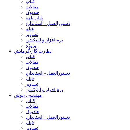
کتاب
مقالات
هندبوک
پایان نامه
دستورالعمل – استاندارد
فیلم
تصاویر
نرم افزار و اپلیکشن
پروژه
نظارت گاز-گرمایش
کتاب
مقالات
هندبوک
دستورالعمل – استاندارد
فیلم
تصاویر
نرم افزار و اپلیکشن
مهندسی جوش
کتاب
مقالات
هندبوک
دستورالعمل – استاندارد
فیلم
تصاویر