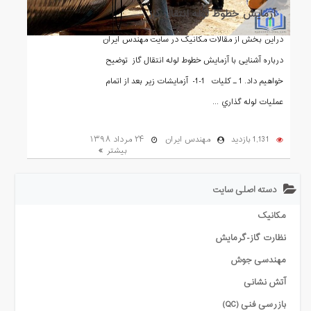
آزمایش خطوط لوله انتقال گاز
دراین بخش از مقالات مکانیک در سایت مهندس ایران
درباره آشنایی با آزمایش خطوط لوله انتقال گاز توضیح
خواهیم داد. 1 ـ ﻛﻠﻴﺎت 1-1- آزﻣﺎﻳﺸﺎت زﻳﺮ ﺑﻌﺪ از اﺗﻤﺎم
ﻋﻤﻠﻴﺎت ﻟﻮﻟﻪ ﮔﺬاري ...
1,131 بازدید
مهندس ایران
۲۴ مرداد ۱۳۹۸
بیشتر
دسته اصلی سایت
مکانیک
نظارت گاز-گرمایش
مهندسی جوش
آتش نشانی
بازرسی فنی (QC)